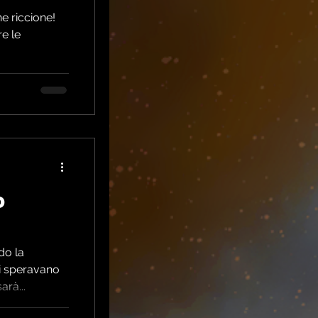
e riccione!
e le
o
do la
ti speravano
arà...