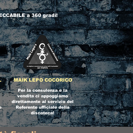
ECCABILE a 360 gradi!
L
MAIK LEPO COCORICO
Per la consulenza e la
vendita ci appoggiamo
direttamente al servizio del
e
Referente ufficiale della
discoteca!