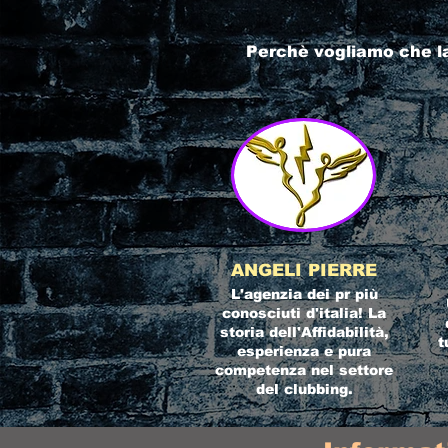
Perchè vogliamo che l
ANGELI PIERRE
L'agenzia dei pr più
conosciuti d'italia! La
storia dell'Affidabilità,
t
esperienza e pura
competenza nel settore
del clubbing.