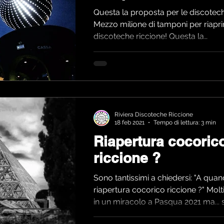
Questa la proposta per le discotech
Mezzo milione di tamponi per riaprir
discoteche riccione! Questa la
promessa/proposta...
Riviera Discoteche Riccione
18 feb 2021
Tempo di lettura: 3 min
Riapertura cocoric
riccione ?
Sono tantissimi a chiedersi: "A quan
riapertura cocorico riccione ?" Mol
in un miracolo a Pasqua 2021 ma... s