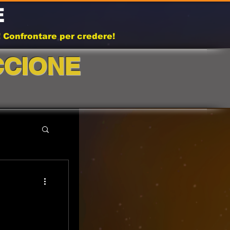
E
b! Confrontare per credere!
CCIONE