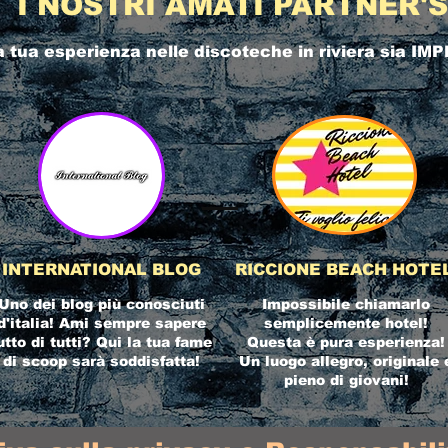
I NOSTRI AMATI PARTNER'S
a tua esperienza nelle
discoteche in riviera
sia IMP
INTERNATIONAL BLOG
RICCIONE BEACH HOTE
Uno dei blog più conosciuti
Impossibile chiamarlo
d'italia! Ami sempre sapere
semplicemente hotel!
utto di tutti? Qui la tua fame
Questa è pura esperienza!
di scoop sarà soddisfatta!
Un luogo allegro, originale 
pieno di giovani!