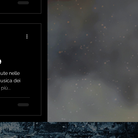
e
sute nelle
musica dei
iù...