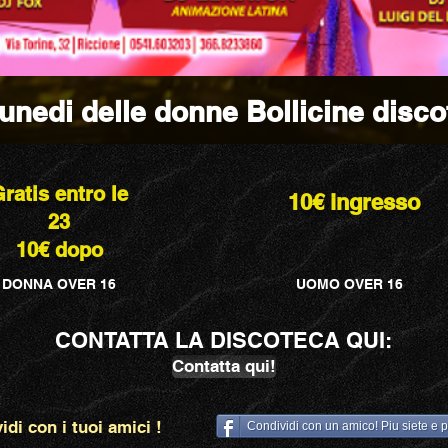
unedi delle donne Bollicine disco
ratis entro le
10€ ingresso
23
10€ dopo
DONNA OVER 16
UOMO OVER 16
CONTATTA LA DISCOTECA QUI:
Contatta qui!
idi con i tuoi amici !
Condividi con un amico! Piu siete e 