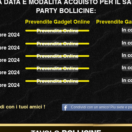
A DATA E MODALITA ACQUISTO PER IL 
PARTY BOLLICINE:
Prevendite Gadget Online
Prevendite Ga
In c
Prevendita Online
re 2024
In c
Prevendita Online
re 2024
In c
Prevendita Online
re 2024
In c
Prevendita Online
re 2024
In c
Prevendita Online
re 2024
i con i tuoi amici !
Condividi con un amico! Piu siete e p