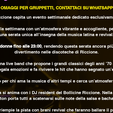
OMAGGI PER GRUPPETTI, CONTATTACI SU WHATSAPP
Riccione ospita un evento settimanale dedicato esclusivam
la settimana con un’atmosfera vibrante e accogliente, pe
una serata unica all’insegna della musica latina e revival
 donne fino alle 23:00
, rendendo questa serata ancora più 
divertimento nelle discoteche di Riccione.
una live band che propone i grandi classici degli anni ’70 
egala emozioni e fa rivivere le hit che hanno segnato un’
er chi ama la musica d’altri tempi e cerca un’atmosfera
a si anima con i DJ resident del Bollicine Riccione. Nella s
ton porta tutti a scatenarsi sulle note della salsa e bacha
 riempie la pista con brani revival che faranno ballare il p