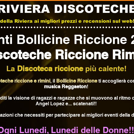
RIVIERA DISCOTECH
e della Riviera ai migliori prezzi e recensioni sul we
ti Bollicine Riccione
scoteche Riccione Rim
La
Discoteca riccione
più calente!
teche riccione e rimini
, il
Bollicine Riccione
ti accoglierà co
musica Reggaeton
!
oditi la visione di ragazzi e ragazze che si muovono al ritmo 
Angel Lopez e... scatenati!!
mazioni che necessiti per partecipare ai migliori eventi della
Ogni Lunedi, Lunedi delle Donne!!