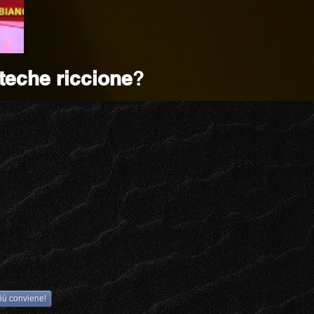
teche riccione
?
più conviene!