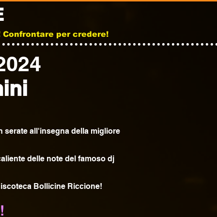
E
b! Confrontare per credere!
 2024
ini
n serate all'insegna della migliore
caliente delle note del famoso dj
 discoteca Bollicine Riccione!
!