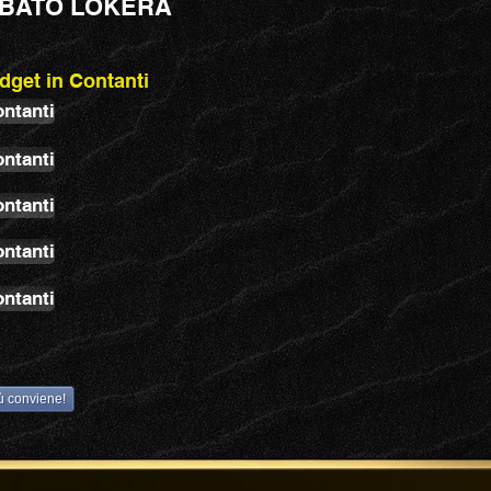
SABATO LOKERA
dget in Contanti
ontanti
ontanti
ontanti
ontanti
ontanti
iù conviene!