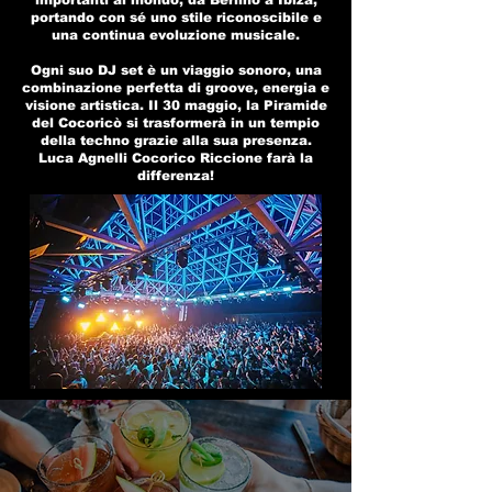
importanti al mondo, da Berlino a Ibiza,
portando con sé uno stile riconoscibile e
una continua evoluzione musicale.
Ogni suo DJ set è un viaggio sonoro, una
combinazione perfetta di groove, energia e
visione artistica. Il 30 maggio, la Piramide
del Cocoricò si trasformerà in un tempio
della techno grazie alla sua presenza.
Luca Agnelli Cocorico Riccione farà la
differenza!