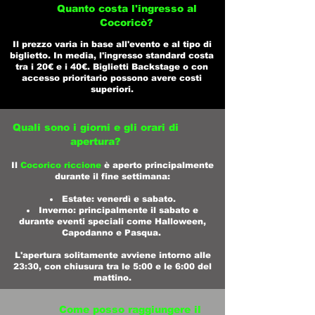
Quanto costa l'ingresso al
Cocoricò?
Il prezzo varia in base all'evento e al tipo di
biglietto. In media, l'ingresso standard costa
tra i 20€ e i 40€. Biglietti Backstage o con
accesso prioritario possono avere costi
superiori.
Quali sono i giorni e gli orari di
apertura?
Il
Cocorico riccione
è aperto principalmente
durante il fine settimana:​
Estate: venerdì e sabato.​
Inverno: principalmente il sabato e
durante eventi speciali come Halloween,
Capodanno e Pasqua. ​
L'apertura solitamente avviene intorno alle
23:30, con chiusura tra le 5:00 e le 6:00 del
mattino.​
Come posso raggiungere il