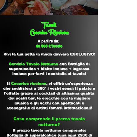
Tavoli
Cocorico Riccione
A partire da:
da 500 € Tavolo
Vivi la tua notte in modo davvero ESCLUSIVO!
Servizio Tavolo Notturno
con Bottiglia di
superalcolico + bibite incluse + ingresso
incluso per farvi i cocktails al tavolo!
Il
Cocorico riccione
, vi offirà un'esperienza
che soddisferà a 360° i vostri sensi: Il palato e
l'olfatto grazie ai cocktail di altissima qualità
dei nostri bar, le orecchie con la migliore
musica e gli occhi con spettacoli e
scenografie di artisti famosi internazionali!
Cosa comprende il prezzo tavolo
notturno?
Il prezzo tavolo notturno comprende:
Bottiglia di superalcolico (una ogni 250€ di