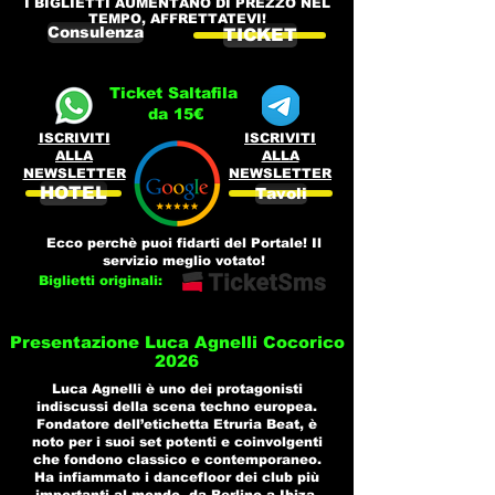
I BIGLIETTI AUMENTANO DI PREZZO NEL
TEMPO, AFFRETTATEVI!
Consulenza
TICKET
Ticket Saltafila
da 15€
ISCRIVITI
ISCRIVITI
ALLA
ALLA
NEWSLETTER
NEWSLETTER
HOTEL
Tavoli
Ecco perchè puoi fidarti del Portale! Il
servizio meglio votato!
Biglietti originali:
Presentazione Luca Agnelli Cocorico
2026
Luca Agnelli è uno dei protagonisti
indiscussi della scena techno europea.
Fondatore dell’etichetta Etruria Beat, è
noto per i suoi set potenti e coinvolgenti
che fondono classico e contemporaneo.
Ha infiammato i dancefloor dei club più