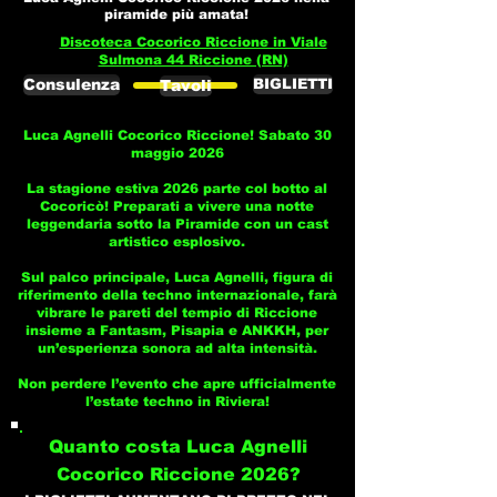
piramide più amata!
Discoteca Cocorico Riccione in Viale
Sulmona 44 Riccione (RN)
Consulenza
BIGLIETTI
Tavoli
Luca Agnelli Cocorico Riccione! Sabato 30
maggio 2026
La stagione estiva 2026 parte col botto al
Cocoricò! Preparati a vivere una notte
leggendaria sotto la Piramide con un cast
artistico esplosivo.
Sul palco principale, Luca Agnelli, figura di
riferimento della techno internazionale, farà
vibrare le pareti del tempio di Riccione
insieme a Fantasm, Pisapia e ANKKH, per
un’esperienza sonora ad alta intensità.
Non perdere l’evento che apre ufficialmente
l’estate techno in Riviera!
Quanto costa Luca Agnelli
Cocorico Riccione 2026?