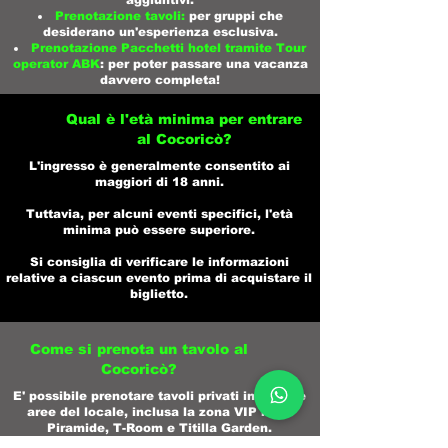
aggiuntivi.​
Prenotazione tavoli:
per gruppi che
desiderano un'esperienza esclusiva.​
Prenotazione Pacchetti hotel tramite Tour
operator ABK
: per poter passare una vacanza
davvero completa!
Qual è l'età minima per entrare
al Cocoricò?
L'ingresso è generalmente consentito ai
maggiori di 18 anni.
Tuttavia, per alcuni eventi specifici, l'età
minima può essere superiore.
Si consiglia di verificare le informazioni
relative a ciascun evento prima di acquistare il
biglietto.
Come si prenota un tavolo al
Cocoricò?
E' possibile prenotare tavoli privati in diverse
aree del locale, inclusa la zona VIP nella
Piramide, T-Room e Titilla Garden.