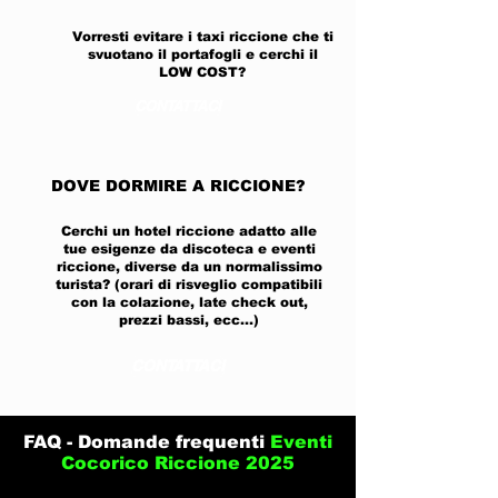
Vorresti evitare i taxi riccione che ti
svuotano il portafogli e cerchi il
LOW COST?
CONTATTACI
DOVE DORMIRE A RICCIONE?
Cerchi un hotel riccione adatto alle
tue esigenze da discoteca e eventi
riccione, diverse da un normalissimo
turista? (orari di risveglio compatibili
con la colazione, late check out,
prezzi bassi, ecc...)
CONTATTACI
FAQ - Domande frequenti
Eventi
Cocorico Riccione 2025