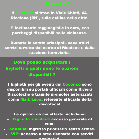
Cocoricò?
Il
Cocoricò
si trova in Viale Chieti, 44,
Riccione (RN), sulle colline della città.
È facilmente raggiungibile in auto, con
parcheggi disponibili nelle vicinanze.
Durante le serate principali, sono attivi
servizi navetta dal centro di Riccione e dalla
stazione ferroviaria.
Dove posso acquistare i
biglietti e quali sono le opzioni
disponibili?
I biglietti per gli eventi del
Cocoricò
sono
disponibili su portali ufficiali come Riviera
Discoteche e tramite promoter autorizzati
come
Maik Lepo
, referente ufficiale della
discoteca!
Le opzioni da noi offerte includono:​
Biglietto standard:
accesso generale al
club.​
Saltafila:
ingresso prioritario senza attese.​
VIP:
accesso a aree riservate con servizi