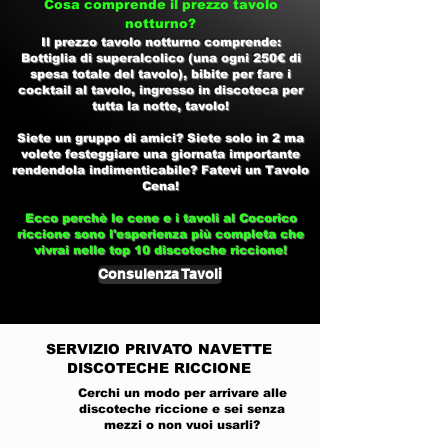
Cosa comprende il prezzo tavolo
notturno?
Il prezzo tavolo notturno comprende:
Bottiglia di superalcolico (una ogni 250€ di
spesa totale del tavolo), bibite per fare i
cocktail al tavolo, ingresso in discoteca per
tutta la notte, tavolo!
Siete un gruppo di amici? Siete solo in 2 ma
volete festeggiare una giornata importante
rendendola indimenticabile? Fatevi un Tavolo
Cena!
Ecco perchè le cene e i tavoli al
Cocorico
riccione
sono l'esperienza più completa che
vivrai nelle top 10
discoteche riccione!
Consulenza Tavoli
SERVIZIO PRIVATO
NAVETTE
DISCOTECHE RICCIONE
Cerchi un modo per arrivare alle
discoteche riccione e sei senza
mezzi o non vuoi usarli?