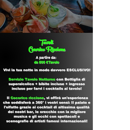
Tavoli
Cocorico Riccione
A partire da:
da 500 € Tavolo
Vivi la tua notte in modo davvero ESCLUSIVO!
Servizio Tavolo Notturno
con Bottiglia di
superalcolico + bibite incluse + ingresso
incluso per farvi i cocktails al tavolo!
Il
Cocorico riccione
, vi offirà un'esperienza
che soddisferà a 360° i vostri sensi: Il palato e
l'olfatto grazie ai cocktail di altissima qualità
dei nostri bar, le orecchie con la migliore
musica e gli occhi con spettacoli e
scenografie di artisti famosi internazionali!