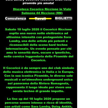
piramide più amata!
Discoteca Cocorico Riccione in Viale
Sulmona 44 Riccione (RN)
Consulenza
BIGLIETTI
Tavoli
Sabato 18 luglio 2026 il Cocoricò Riccione
ospita una nuova notte elettronica ad
altissima intensità con protagonista Sara
Landry, una delle artiste più potenti e
riconoscibili della scena hard techno
internazionale. Un evento pensato per chi
ama le sonorità dure, oscure e ipnotiche,
nella cornice leggendaria della Piramide del
Cocoricò.
Il Cocoricò è da sempre uno dei club simbolo
della musica elettronica in Italia e in Europa.
Con la sua iconica Piramide, le diverse sale
musicali e un’atmosfera underground unica
nel panorama della Riviera Romagnola,
rappresenta il luogo ideale per vivere una
serata techno di grande impatto.
La line up del 18 luglio 2026 propone un
percorso sonoro intenso e ricco di identità,
con artisti come Sara Landry, Daisy, Ankkh,