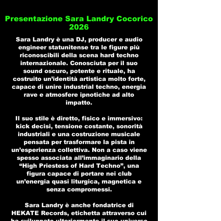
Presentazione Sara Landry Cocorico
2026
Sara Landry è una DJ, producer e audio
engineer statunitense tra le figure più
riconoscibili della scena hard techno
internazionale. Conosciuta per il suo
sound oscuro, potente e rituale, ha
costruito un’identità artistica molto forte,
capace di unire industrial techno, energia
rave e atmosfere ipnotiche ad alto
impatto.
Il suo stile è diretto, fisico e immersivo:
kick decisi, tensione costante, sonorità
industriali e una costruzione musicale
pensata per trasformare la pista in
un’esperienza collettiva. Non a caso viene
spesso associata all’immaginario della
“High Priestess of Hard Techno”, una
figura capace di portare nei club
un’energia quasi liturgica, magnetica e
senza compromessi.
Sara Landry è anche fondatrice di
HEKATE Records, etichetta attraverso cui