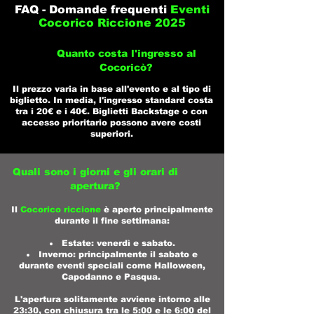
FAQ - Domande frequenti
Eventi
Cocorico Riccione 2025
Quanto costa l'ingresso al
Cocoricò?
Il prezzo varia in base all'evento e al tipo di
biglietto. In media, l'ingresso standard costa
tra i 20€ e i 40€. Biglietti Backstage o con
accesso prioritario possono avere costi
superiori.
Quali sono i giorni e gli orari di
apertura?
Il
Cocorico riccione
è aperto principalmente
durante il fine settimana:​
Estate: venerdì e sabato.​
Inverno: principalmente il sabato e
durante eventi speciali come Halloween,
Capodanno e Pasqua. ​
L'apertura solitamente avviene intorno alle
23:30, con chiusura tra le 5:00 e le 6:00 del