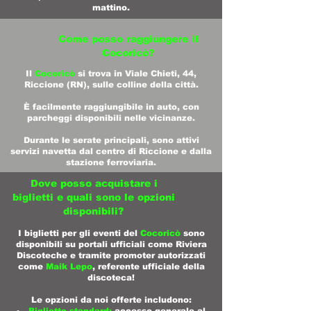
mattino.​
Come posso raggiungere il
Cocoricò?
Il
Cocoricò
si trova in Viale Chieti, 44,
Riccione (RN), sulle colline della città.
È facilmente raggiungibile in auto, con
parcheggi disponibili nelle vicinanze.
Durante le serate principali, sono attivi
servizi navetta dal centro di Riccione e dalla
stazione ferroviaria.
Dove posso acquistare i
biglietti e quali sono le opzioni
disponibili?
I biglietti per gli eventi del
Cocoricò
sono
disponibili su portali ufficiali come Riviera
Discoteche e tramite promoter autorizzati
come
Maik Lepo
, referente ufficiale della
discoteca!
Le opzioni da noi offerte includono:​