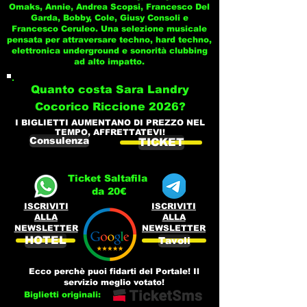
Omaks, Annie, Andrea Scopsi, Francesco Del
Garda, Bobby, Cole, Giusy Consoli e
Francesco Ceruleo. Una selezione musicale
pensata per attraversare techno, hard techno,
elettronica underground e sonorità clubbing
ad alto impatto.
Quanto costa Sara Landry
Cocorico Riccione 2026?
I BIGLIETTI AUMENTANO DI PREZZO NEL
TEMPO, AFFRETTATEVI!
Consulenza
TICKET
Ticket Saltafila
da 20€
ISCRIVITI
ISCRIVITI
ALLA
ALLA
NEWSLETTER
NEWSLETTER
HOTEL
Tavoli
Ecco perchè puoi fidarti del Portale! Il
servizio meglio votato!
Biglietti originali: