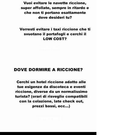
Vuoi evitare le navette riccione,
super affollate, sempre in ritardo e
che non ti portano esattamente
dove desideri tu?
Vorresti evitare i taxi riccione che ti
svuotano il portafogli e cerchi il
LOW COST?
CONTATTACI
DOVE DORMIRE A RICCIONE?
Cerchi un hotel riccione adatto alle
tue esigenze da discoteca e eventi
riccione, diverse da un normalissimo
turista? (orari di risveglio compatibili
con la colazione, late check out,
prezzi bassi, ecc...)
CONTATTACI