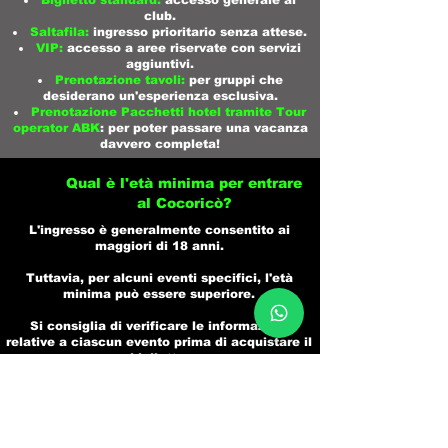
Biglietto standard:
accesso generale al
club.​
Saltafila:
ingresso prioritario senza attese.​
VIP:
accesso a aree riservate con servizi
aggiuntivi.​
Prenotazione tavoli:
per gruppi che
desiderano un'esperienza esclusiva.​
Prenotazione Pacchetti hotel tramite Tour
operator ABK
: per poter passare una vacanza
davvero completa!
Qual è l'età minima per entrare
al Cocoricò?
L'ingresso è generalmente consentito ai
maggiori di 18 anni.
Tuttavia, per alcuni eventi specifici, l'età
minima può essere superiore.
Si consiglia di verificare le informazioni
relative a ciascun evento prima di acquistare il
biglietto.
Come si prenota un tavolo al
Cocoricò?