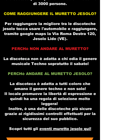
di 3000 persone.
COME RAGGIUNGERE IL MURETTO JESOLO?
Per raggiungere la migliore tra le
discoteche
jesolo
tocca usare l'automobile e raggiungere,
tramite
google maps
la
Via Roma Destra 120,
Jesolo Lido (VE).
PERCHè NON ANDARE AL MURETTO?
La discoteca non è adatta a chi odia il genere
musicale Techno sopratutto il sabato!
PERCHè ANDARE AL MURETTO JESOLO?
La
discoteca
è adatta a tutti coloro che
amano il genere techno e non solo!
Il locale promuove la libertà di espressione e
quindi ha una regola di selezione molto
leggera!
Inoltre, è una delle discoteche più sicure
grazie ai rigidissimi controlli effettuati per la
sicurezza del suo pubblico.
Scopri tutti gli
eventi muretto jesolo
qui!