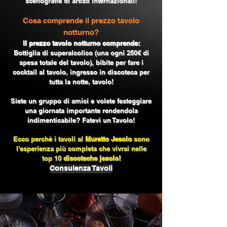
scenografie di artisti internazionali!
Cosa comprende il prezzo tavolo
notturno?
Il prezzo tavolo notturno comprende:
Bottiglia di superalcolico (una ogni 250€ di
spesa totale del tavolo), bibite per fare i
cocktail al tavolo, ingresso in discoteca per
tutta la notte, tavolo!
Siete un gruppo di amici e volete festeggiare
una giornata importante rendendola
indimenticabile? Fatevi un Tavolo!
Ecco perchè i tavoli al
Muretto Jesolo
sono
l'esperienza più completa che vivrai nelle
top 10
discoteche jesolo!
Consulenza Tavoli