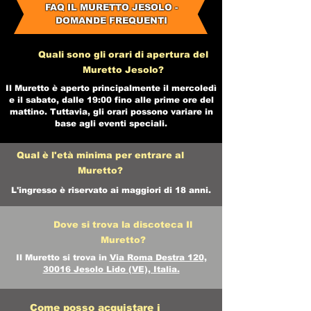
FAQ IL MURETTO JESOLO -
DOMANDE FREQUENTI
Quali sono gli orari di apertura del
Muretto Jesolo?
Il Muretto è aperto principalmente il mercoledì
e il sabato, dalle 19:00 fino alle prime ore del
mattino. Tuttavia, gli orari possono variare in
base agli eventi speciali.
Qual è l'età minima per entrare al
Muretto?
L'ingresso è riservato ai maggiori di 18 anni.
Dove si trova la discoteca Il
Muretto?
Il Muretto si trova in
Via Roma Destra 120,
30016 Jesolo Lido (VE), Italia.
Come posso acquistare i