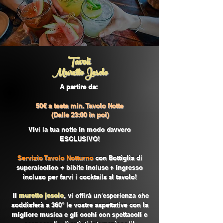
Tavoli
Muretto Jesolo
A partire da:
50€ a testa min. Tavolo Notte
(Dalle 23:00 in poi)
Vivi la tua notte in modo davvero
ESCLUSIVO!
Servizio Tavolo Notturno
con Bottiglia di
superalcolico + bibite incluse + ingresso
incluso per farvi i cocktails al tavolo!
Il
muretto jesolo
, vi o
ffirà un'esperienza che
soddisferà a 360° le vostre aspettative con la
migliore musica e gli occhi con spettacoli e