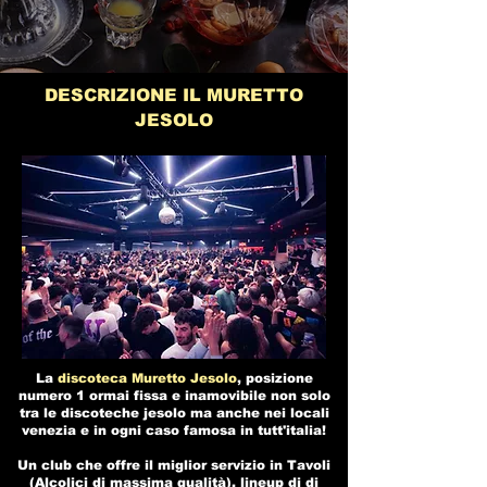
DESCRIZIONE IL MURETTO
JESOLO
La
discoteca Muretto Jesolo
, posizione
numero 1 ormai fissa e inamovibile non solo
tra le
discoteche jesolo
ma anche nei
locali
venezia
e in ogni caso famosa in tutt'italia!
Un club che offre il miglior servizio in Tavoli
(Alcolici di massima qualità), lineup di dj