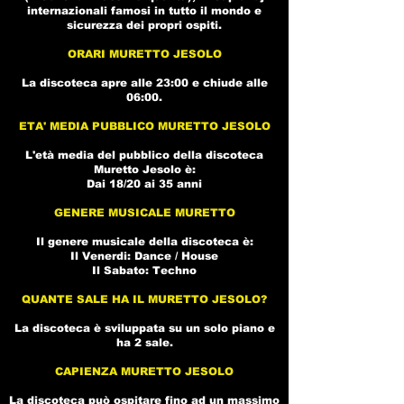
internazionali famosi in tutto il mondo e
sicurezza dei propri ospiti.
ORARI MURETTO JESOLO
La discoteca apre alle 23:00 e chiude alle
06:00.
ETA' MEDIA PUBBLICO MURETTO JESOLO
L'età media del pubblico della
discoteca
Muretto Jesolo
è:
Dai 18/20 ai 35 anni
GENERE MUSICALE MURETTO
Il genere musicale della
discoteca
è:
Il Venerdi: Dance / House
Il Sabato: Techno
QUANTE SALE HA IL MURETTO JESOLO?
La
discoteca
è sviluppata su un solo piano e
ha 2 sale.
CAPIENZA MURETTO JESOLO
La
discoteca
può ospitare fino ad un massimo