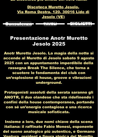
Discoteca Muretto Jesolo,
Via Roma Destra, 120, 30016 Lido di
Jesolo (VE)
Consulenza
BIGLIETTI
TAVOLI
Presentazione Anotr Muretto
Jesolo 2025
Anotr Muretto Jesolo. La magia della notte si
accende al Muretto di Jesolo sabato 9 agosto
2025 con un appuntamento imperdibile della
rassegna Break The Silence, che torna a
scuotere le fondamenta del club con
un’esplosione di house, groove e vibrazioni
underground.
Protagonisti assoluti della serata saranno gli
ANOTR, il duo olandese che sta ridefinendo i
confini della house contemporanea, portando
con sé un’energia contagiosa e una ricerca
musicale sofisticata.
Insieme a loro, due nomi chiave della scena
italiana: il raffinato Fabio Monesi, esponente
del suono analogico più autentico, e Germano
Ventura, resident e figura storica del Muretto,