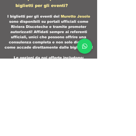
biglietti per gli eventi?
I biglietti per gli eventi del
Muretto Jesolo
sono disponibili su portali ufficiali come
Riviera Discoteche e tramite promoter
autorizzati! Affidati sempre ai referenti
ufficiali, unici che possono offrire una
consulenza completa e non solo digitale
come accade direttamente dalle biglietterie!
Le opzioni da noi offerte includono:​
Biglietto standard:
accesso generale al
club.​
Saltafila:
ingresso prioritario senza attese.​
VIP:
accesso a aree riservate con servizi
aggiuntivi.​
Prenotazione tavoli:
per gruppi che
desiderano un'esperienza esclusiva.​
È possibile prenotare un tavolo al
Muretto?
Sì, è possibile prenotare tavoli per le serate.
Per informazioni e prenotazioni, contattare
Riviera Discoteche, il portale più famoso per la