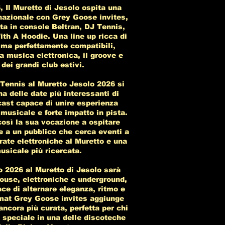
 Il Muretto di Jesolo ospita una
rnazionale con Grey Goose invites,
a in console Beltran, DJ Tennis,
th A Hoodie. Una line up ricca di
 ma perfettamente compatibili,
a musica elettronica, il groove e
dei grandi club estivi.
 Tennis al Muretto Jesolo 2026 si
 delle date più interessanti di
cast capace di unire esperienza
 musicale e forte impatto in pista.
così la sua vocazione a ospitare
te a un pubblico che cerca eventi a
rate elettroniche al Muretto e una
usicale più ricercata.
o 2026 al Muretto di Jesolo sarà
house, elettroniche e underground,
ce di alternare eleganza, ritmo e
rmat Grey Goose invites aggiunge
 ancora più curata, perfetta per chi
 speciale in una delle discoteche