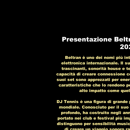
Presentazione Belt
20
Beltran è uno dei nomi più in
elettronica internazionale. Il s
trascinanti, sonorità house e 
capacità di creare connessione co
suoi set sono apprezzati per ene
caratteristiche che lo rendono p
alto impatto come quel
DJ Tennis è una figura di grande 
mondiale. Conosciuto per il suo 
profondo, ha costruito negli ann
portato nei club e festival più im
distinguono per sensibilità music
di creare un viaggio sonoro r