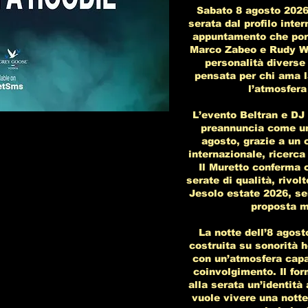
Sabato 8 agosto 2026,
serata dal profilo inte
appuntamento che port
Marco Zabeo e Rudy Wi
personalità diverse
pensata per chi ama l
l’atmosfera 
L’evento Beltran e DJ
preannuncia come una
agosto, grazie a un 
internazionale, ricerca
Il Muretto conferma 
serate di qualità, rivol
Jesolo estate 2026, se
proposta m
La notte dell’8 agost
costruita su sonorità 
con un’atmosfera capa
coinvolgimento. Il fo
alla serata un’identità
vuole vivere una notte