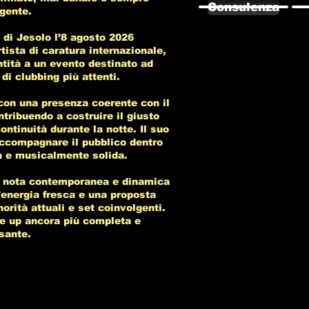
Consulenza
gente.
 di Jesolo l’8 agosto 2026
tista di caratura internazionale,
tità a un evento destinato ad
 di clubbing più attenti.
con una presenza coerente con il
ntribuendo a costruire il giusto
ontinuità durante la notte. Il suo
accompagnare il pubblico dentro
a e musicalmente solida.
 nota contemporanea e dinamica
’energia fresca e una proposta
rità attuali e set coinvolgenti.
ne up ancora più completa e
sante.