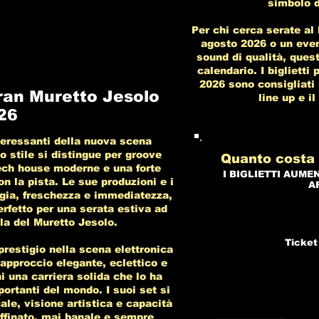
simbolo d
Per chi cerca serate al
agosto 2026 o un event
sound di qualità, ques
calendario. I biglietti
2026 sono consigliati i
ran Muretto Jesolo
line up e i
26
teressanti della nuova scena
uo stile si distingue per groove
Quanto costa 
tech house moderne e una forte
I BIGLIETTI AUME
n la pista. Le sue produzioni e i
A
rgia, freschezza e immediatezza,
erfetto per una serata estiva ad
la del Muretto Jesolo.
Ticket
prestigio nella scena elettronica
approccio elegante, eclettico e
i una carriera solida che lo ha
portanti del mondo. I suoi set si
ale, visione artistica e capacità
affinato, mai banale e sempre