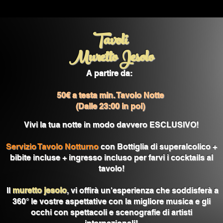
Tavoli
Muretto Jesolo
A partire da:
50€ a testa min. Tavolo Notte
(Dalle 23:00 in poi)
Vivi la tua notte in modo davvero ESCLUSIVO!
Servizio Tavolo Notturno
con Bottiglia di superalcolico +
bibite incluse + ingresso incluso per farvi i cocktails al
tavolo!
Il
muretto jesolo
, vi o
ffirà un'esperienza che soddisferà a
360° le vostre aspettative con la migliore musica e gli
occhi con spettacoli e scenografie di artisti