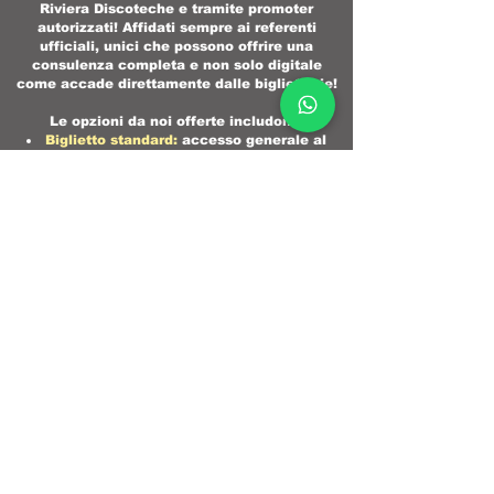
Riviera Discoteche e tramite promoter
autorizzati! Affidati sempre ai referenti
ufficiali, unici che possono offrire una
consulenza completa e non solo digitale
come accade direttamente dalle biglietterie!
Le opzioni da noi offerte includono:​
Biglietto standard:
accesso generale al
club.​
Saltafila:
ingresso prioritario senza attese.​
VIP:
accesso a aree riservate con servizi
aggiuntivi.​
Prenotazione tavoli:
per gruppi che
desiderano un'esperienza esclusiva.​
È possibile prenotare un tavolo al
Muretto?
Sì, è possibile prenotare tavoli per le serate.
Per informazioni e prenotazioni, contattare
Riviera Discoteche, il portale più famoso per la
consulenza sulle discoteche italiane o i
referenti ufficiali del locale!
È disponibile un servizio di