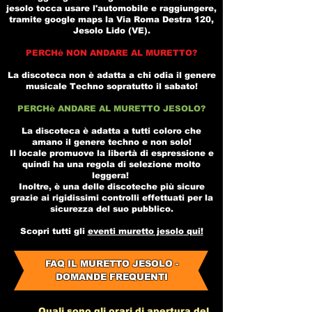
jesolo
tocca usare l'automobile e raggiungere,
tramite
google maps
la
Via Roma Destra 120,
Jesolo Lido (VE).
PERCHè NON ANDARE AL MURETTO?
La discoteca non è adatta a chi odia il genere
musicale Techno sopratutto il sabato!
PERCHè ANDARE AL MURETTO JESOLO?
La
discoteca
è adatta a tutti coloro che
amano il genere techno e non solo!
Il locale promuove la libertà di espressione e
quindi ha una regola di selezione molto
leggera!
Inoltre, è una delle discoteche più sicure
grazie ai rigidissimi controlli effettuati per la
sicurezza del suo pubblico.
Scopri tutti gli
eventi muretto jesolo
qui!
FAQ IL MURETTO JESOLO -
DOMANDE FREQUENTI
Quali sono gli orari di apertura del