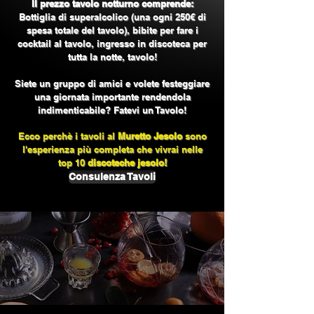
Il prezzo tavolo notturno comprende:
Bottiglia di superalcolico (una ogni 250€ di
spesa totale del tavolo), bibite per fare i
cocktail al tavolo, ingresso in discoteca per
tutta la notte, tavolo!
Siete un gruppo di amici e volete festeggiare
una giornata importante rendendola
indimenticabile? Fatevi un Tavolo!
Ecco perchè i tavoli al
Muretto Jesolo
sono
l'esperienza più completa che vivrai nelle
top 10
discoteche jesolo!
Consulenza Tavoli