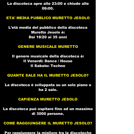
La discoteca apre alle 23:00 e chiude alle
06:00.
ETA' MEDIA PUBBLICO MURETTO JESOLO
L'età media del pubblico della
discoteca
Muretto Jesolo
è:
Dai 18/20 ai 35 anni
GENERE MUSICALE MURETTO
Il genere musicale della
discoteca
è:
Il Venerdi: Dance / House
Il Sabato: Techno
QUANTE SALE HA IL MURETTO JESOLO?
La
discoteca
è sviluppata su un solo piano e
ha 2 sale.
CAPIENZA MURETTO JESOLO
La
discoteca
può ospitare fino ad un massimo
di 3000 persone.
COME RAGGIUNGERE IL MURETTO JESOLO?
Per raggiungere la migliore tra le
discoteche