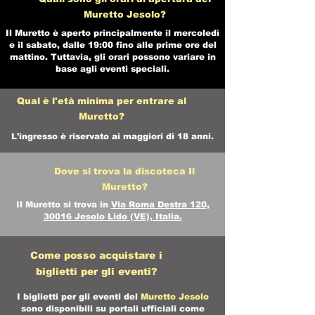
Muretto Jesolo?
Il Muretto è aperto principalmente il mercoledì
e il sabato, dalle 19:00 fino alle prime ore del
mattino. Tuttavia, gli orari possono variare in
base agli eventi speciali.
Qual è l'età minima per entrare al
Muretto?
L'ingresso è riservato ai maggiori di 18 anni.
Dove si trova la discoteca Il
Muretto?
Il Muretto si trova in
Via Roma Destra 120,
30016 Jesolo Lido (VE), Italia.
Come posso acquistare i
biglietti per gli eventi?
I biglietti per gli eventi del
Muretto Jesolo
sono disponibili su portali ufficiali come