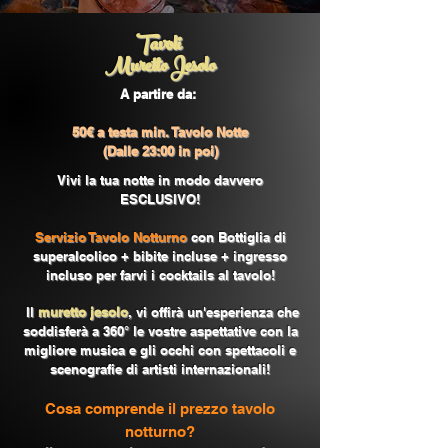
Tavoli
Muretto Jesolo
A partire da:
50€ a testa min. Tavolo Notte
(Dalle 23:00 in poi)
Vivi la tua notte in modo davvero
ESCLUSIVO!
Servizio Tavolo Notturno
con Bottiglia di
superalcolico + bibite incluse + ingresso
incluso per farvi i cocktails al tavolo!
Il
muretto jesolo
, vi o
ffirà un'esperienza che
soddisferà a 360° le vostre aspettative con la
migliore musica e gli occhi con spettacoli e
scenografie di artisti internazionali!
Cosa comprende il prezzo tavolo
notturno?