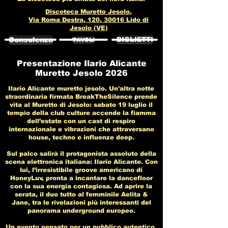
Discoteca Muretto Jesolo,
Via Roma Destra, 120, 30016 Lido di
Jesolo (VE)
Consulenza
BIGLIETTI
TAVOLI
Presentazione Ilario Alicante
Muretto Jesolo 2026
Ilario Alicante muretto jesolo. Un'altra notte
straordinaria firmata BreakTheSilence prende
vita al Muretto di Jesolo: sabato 19 luglio il
tempio della club culture accende la fiamma
dell’estate con un cast di respiro
internazionale e vibrazioni che attraversano
house, techno e influenze deep.
Sul palco salirà il protagonista assoluto della
scena elettronica italiana: Ilario Alicante. Con
lui, l’irresistibile groove americano di
HoneyLuv, pronta a incantare la dancefloor
con la sua energia contagiosa. Ad aprire la
serata, il duo tutto al femminile Aelita &
Jane, tra le rivelazioni più interessanti del
panorama underground europeo.
Un evento pensato per un pubblico autentico,