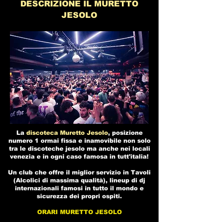
DESCRIZIONE IL MURETTO
JESOLO
La
discoteca Muretto Jesolo
, posizione
numero 1 ormai fissa e inamovibile non solo
tra le
discoteche jesolo
ma anche nei
locali
venezia
e in ogni caso famosa in tutt'italia!
Un club che offre il miglior servizio in Tavoli
(Alcolici di massima qualità), lineup di dj
internazionali famosi in tutto il mondo e
sicurezza dei propri ospiti.
ORARI MURETTO JESOLO