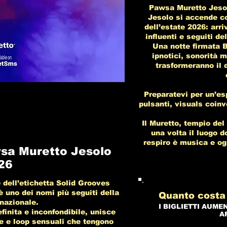
Pawsa Muretto Jesolo
Jesolo si accende co
dell’estate 2026: arr
influenti e seguiti d
Una notte firmata 
ipnotici, sonorità 
trasformeranno il 
Preparatevi per un’es
pulsanti, visuals coinv
Il Muretto, tempio del
una volta il luogo d
respiro è musica e og
sa Muretto Jesolo
26
dell’etichetta Solid Grooves
 uno dei nomi più seguiti della
Quanto costa
nazionale.
I BIGLIETTI AUME
finita e inconfondibile, unisce
A
e e loop sensuali che tengono