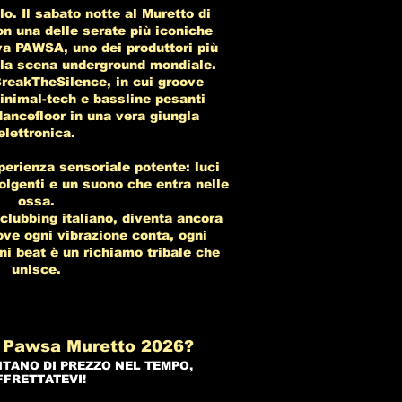
. Il sabato notte al Muretto di
n una delle serate più iconiche
iva PAWSA, uno dei produttori più
ella scena underground mondiale.
BreakTheSilence, in cui groove
minimal-tech e bassline pesanti
dancefloor in una vera giungla
elettronica.
perienza sensoriale potente: luci
olgenti e un suono che entra nelle
ossa.
 clubbing italiano, diventa ancora
ove ogni vibrazione conta, ogni
ni beat è un richiamo tribale che
unisce.
 Pawsa Muretto 2026?
NTANO DI PREZZO NEL TEMPO,
FFRETTATEVI!