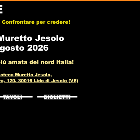
E
b! Confrontare per credere!
uretto Jesolo
agosto 2026
iù amata del nord italia!
oteca Muretto Jesolo,
, 120, 30016 Lido di Jesolo (VE)
TAVOLI
BIGLIETTI