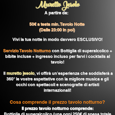
Muretto Jesolo
A partire da:
50€ a testa min. Tavolo Notte
(Dalle 23:00 in poi)
Vivi la tua notte in modo davvero ESCLUSIVO!
Servizio Tavolo Notturno
con Bottiglia di superalcolico +
bibite incluse + ingresso incluso per farvi i cocktails al
tavolo!
Il
muretto jesolo
, vi o
ffirà un'esperienza che soddisferà a
360° le vostre aspettative con la migliore musica e gli
occhi con spettacoli e scenografie di artisti
internazionali!
Cosa comprende il prezzo tavolo notturno?
Il prezzo tavolo notturno comprende:
Bottiglia di superalcolico (una ogni 250€ di spesa totale