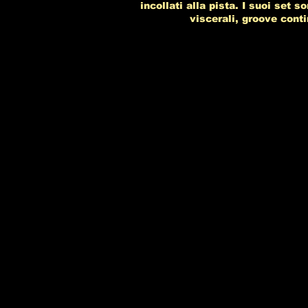
incollati alla pista. I suoi set
viscerali, groove cont