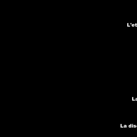
L'e
L
La
di