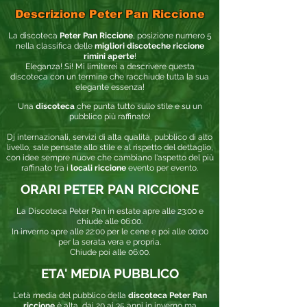
Descrizione Peter Pan Riccione
La discoteca
Peter Pan Riccione
, posizione numero 5
nella classifica delle
migliori discoteche riccione
rimini aperte
!
Eleganza! Si! Mi limiterei a descrivere questa
discoteca con un termine che racchiude tutta la sua
elegante essenza!
Una
discoteca
che punta tutto sullo stile e su un
pubblico più raffinato!
Dj internazionali, servizi di alta qualità, pubblico di alto
livello, sale pensate allo stile e al rispetto del dettaglio,
con idee sempre nuove che cambiano l'aspetto del più
raffinato tra i
locali riccione
evento per evento.
ORARI PETER PAN RICCIONE
La Discoteca Peter Pan in estate apre alle 23:00 e
chiude alle 06:00.
In inverno apre alle 22:00 per le cene e poi alle 00:00
per la serata vera e propria.
Chiude poi alle 06:00.
ETA' MEDIA PUBBLICO
L'età media del pubblico della
discoteca Peter Pan
riccione
è alta, dai 20 ai 35 anni in inverno ma