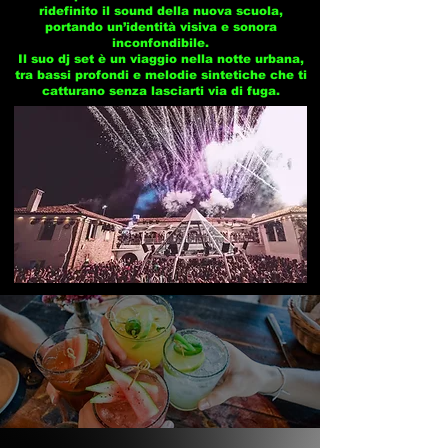
ridefinito il sound della nuova scuola,
portando un’identità visiva e sonora
inconfondibile.
Il suo dj set è un viaggio nella notte urbana,
tra bassi profondi e melodie sintetiche che ti
catturano senza lasciarti via di fuga.