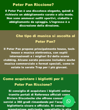
Peter Pan Riccione?
Il Peter Pan è una discoteca elegante, quindi è
richiesto un abbigliamento curato e alla moda.
Non sono ammessi outfit sportivi, ciabatte o
abbigliamento da spiaggia. L’ingresso è a
discrezione della direzione.
Che tipo di musica si ascolta al
Peter Pan?
Il Peter Pan propone principalmente house, tech-
house e musica elettronica, con ospiti
internazionali e i migliori DJ della scena
clubbing. Alcune serate possono includere anche
musica commerciale e format speciali, come in
estate le serate Trap per i più giovani.
Come acquistare i biglietti per il
Peter Pan Riccione?
Si consiglia di acquistare i biglietti online
tramite portali di Referenza ufficiali come
Riviera Discoteche che offrono consulenza e
servizi a 360 gradi rimandando poi l'acquisto alla
biglietteria sicura e ufficiale. Si consiglia la
prenotazione anticipata, soprattutto in alta