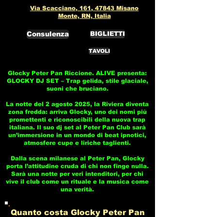
Via Scacciano, 161, 47843 Misano
Monte, RN, Italia
Consulenza
BIGLIETTI
TAVOLI
Glocky Peter Pan Riccione. ALIVE presenta:
GLOCKY DJ SET – Trap gelida, stile glaciale,
suoni che bruciano.
La notte del 2 agosto 2025, la Riviera diventa
zona fredda: arriva Glocky, uno dei nomi più
promettenti e riconoscibili della nuova trap
italiana. Il suo dj set al Peter Pan Club sarà
un’immersione in un mondo di beat ipnotici,
atmosfere cupe e liriche taglienti.
Dalla scena milanese al Peter Pan, Glocky
porta l’attitudine cruda di chi non finge nulla.
Sarà una notte per veri intenditori, per chi
vive il club come un rituale e la musica come
una verità.
Quanto costa Glocky Peter Pan