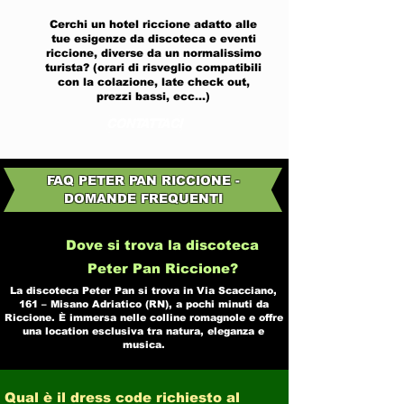
Cerchi un hotel riccione adatto alle
tue esigenze da discoteca e eventi
riccione, diverse da un normalissimo
turista? (orari di risveglio compatibili
con la colazione, late check out,
prezzi bassi, ecc...)
CONTATTACI
FAQ PETER PAN RICCIONE -
DOMANDE FREQUENTI
Dove si trova la discoteca
Peter Pan Riccione?
La discoteca Peter Pan si trova in Via Scacciano,
161 – Misano Adriatico (RN), a pochi minuti da
Riccione. È immersa nelle colline romagnole e offre
una location esclusiva tra natura, eleganza e
musica.
Qual è il dress code richiesto al