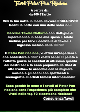
Tavoli Peter Pan Riccione
A partire da:
da 400 € Tavolo
Vivi la tua notte in modo davvero ESCLUSIVO!
Goditi la notte con una delle soluzioni:
Servizio Tavolo Notturno
con Bottiglie di
superalcolico in base alla spesa + bibite
incluse per farvi i cocktails al tavolo +
ingresso incluso dalle 00:30!
Il
Peter Pan riccione
, vi offirà un'esperienza
che soddisferà a 360° i vostri sensi: Il palato e
l'olfatto grazie ai cocktail di altissima qualità
dei nostri bar e la cena preparata da Chef di
alto livello... le orecchie con la migliore
musica e gli occhi con spettacoli e
scenografie di artisti famosi internazionali!
Ecco perchè le cene e i tavoli al
Peter Pan
riccione
sono l'esperienza più completa che
vivrai nelle top 10
discoteche riccione!
Consulenza Tavoli