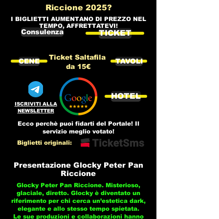
Riccione 2025?
I BIGLIETTI AUMENTANO DI PREZZO NEL
TEMPO, AFFRETTATEVI!
Consulenza
TICKET
Ticket Saltafila
CENE
TAVOLI
da 15€
HOTEL
ISCRIVITI ALLA
NEWSLETTER
Ecco perchè puoi fidarti del Portale! Il
servizio meglio votato!
Biglietti originali:
Presentazione Glocky Peter Pan
Riccione
Glocky Peter Pan Riccione. Misterioso,
glaciale, diretto. Glocky è diventato un
riferimento per chi cerca un’estetica dark,
elegante e allo stesso tempo spietata.
Le sue produzioni e collaborazioni hanno