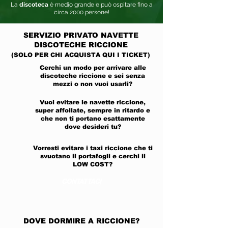
La
discoteca
è medio grande e può ospitare fino a
circa 2000 persone!
SERVIZIO PRIVATO
NAVETTE
DISCOTECHE RICCIONE
(SOLO PER CHI ACQUISTA QUI I TICKET)
Cerchi un modo per arrivare alle
discoteche riccione e sei senza
mezzi o non vuoi usarli?
Vuoi evitare le navette riccione,
super affollate, sempre in ritardo e
che non ti portano esattamente
dove desideri tu?
Vorresti evitare i taxi riccione che ti
svuotano il portafogli e cerchi il
LOW COST?
CONTATTACI
DOVE DORMIRE A RICCIONE?