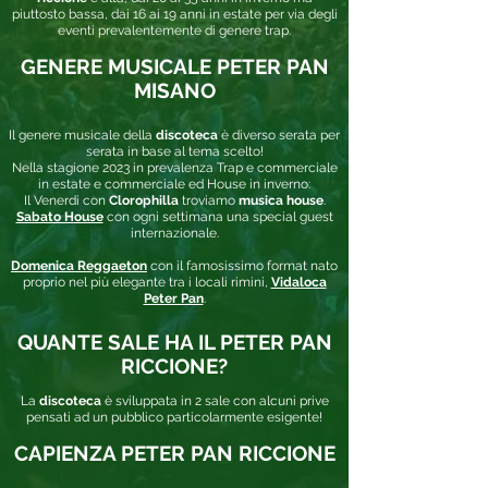
piuttosto bassa, dai 16 ai 19 anni in estate per via degli
eventi prevalentemente di genere trap.
GENERE MUSICALE PETER PAN
MISANO
Il genere musicale della
discoteca
è diverso serata per
serata in base al tema scelto!
Nella stagione 2023 in prevalenza Trap e commerciale
in estate e commerciale ed House in inverno:
Il Venerdi con
Clorophilla
troviamo
musica house
.
Sabato House
con ogni settimana una special guest
internazionale.
Domenica Reggaeton
con il famosissimo format nato
proprio nel più elegante tra i locali rimini,
Vidaloca
Peter Pan
.
QUANTE SALE HA IL PETER PAN
RICCIONE?
La
discoteca
è sviluppata in 2 sale con alcuni prive
pensati ad un pubblico particolarmente esigente!
CAPIENZA PETER PAN RICCIONE