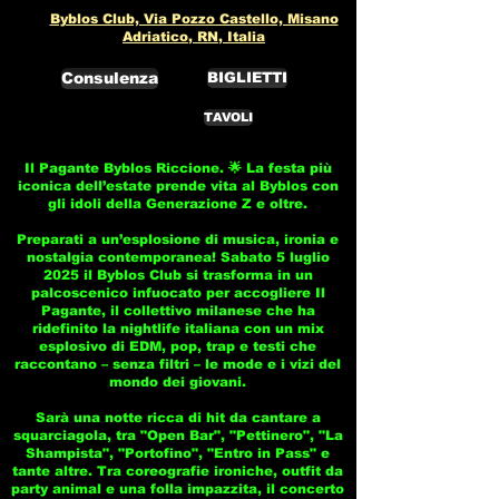
Byblos Club, Via Pozzo Castello, Misano
Adriatico, RN, Italia
Consulenza
BIGLIETTI
TAVOLI
Il Pagante Byblos Riccione. 🌟 La festa più
iconica dell’estate prende vita al Byblos con
gli idoli della Generazione Z e oltre.
Preparati a un’esplosione di musica, ironia e
nostalgia contemporanea! Sabato 5 luglio
2025 il Byblos Club si trasforma in un
palcoscenico infuocato per accogliere Il
Pagante, il collettivo milanese che ha
ridefinito la nightlife italiana con un mix
esplosivo di EDM, pop, trap e testi che
raccontano – senza filtri – le mode e i vizi del
mondo dei giovani.
Sarà una notte ricca di hit da cantare a
squarciagola, tra "Open Bar", "Pettinero", "La
Shampista", "Portofino", "Entro in Pass" e
tante altre. Tra coreografie ironiche, outfit da
party animal e una folla impazzita, il concerto