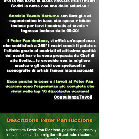
Vivi la tua notte in modo davvero ESCLUSIVO!
Goditi la notte con una delle soluzioni:
Servizio Tavolo Notturno
con Bottiglie di
superalcolico in base alla spesa + bibite
incluse per farvi i cocktails al tavolo +
ingresso incluso dalle 00:30!
Il
Peter Pan riccione
, vi offirà un'esperienza
che soddisferà a 360° i vostri sensi: Il palato e
l'olfatto grazie ai cocktail di altissima qualità
dei nostri bar e la cena preparata da Chef di
alto livello... le orecchie con la migliore
musica e gli occhi con spettacoli e
scenografie di artisti famosi internazionali!
Ecco perchè le cene e i tavoli al
Peter Pan
riccione
sono l'esperienza più completa che
vivrai nelle top 10
discoteche riccione!
Consulenza Tavoli
Descrizione Peter Pan Riccione
La discoteca
Peter Pan Riccione
, posizione numero 5
nella classifica delle
migliori discoteche riccione