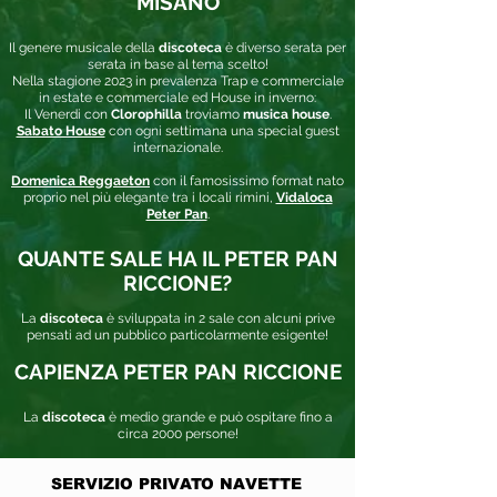
MISANO
Il genere musicale della
discoteca
è diverso serata per
serata in base al tema scelto!
Nella stagione 2023 in prevalenza Trap e commerciale
in estate e commerciale ed House in inverno:
Il Venerdi con
Clorophilla
troviamo
musica house
.
Sabato House
con ogni settimana una special guest
internazionale.
Domenica Reggaeton
con il famosissimo format nato
proprio nel più elegante tra i locali rimini,
Vidaloca
Peter Pan
.
QUANTE SALE HA IL PETER PAN
RICCIONE?
La
discoteca
è sviluppata in 2 sale con alcuni prive
pensati ad un pubblico particolarmente esigente!
CAPIENZA PETER PAN RICCIONE
La
discoteca
è medio grande e può ospitare fino a
circa 2000 persone!
SERVIZIO PRIVATO
NAVETTE