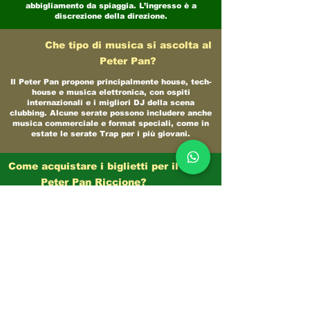
abbigliamento da spiaggia. L’ingresso è a
discrezione della direzione.
Che tipo di musica si ascolta al
Peter Pan?
Il Peter Pan propone principalmente house, tech-
house e musica elettronica, con ospiti
internazionali e i migliori DJ della scena
clubbing. Alcune serate possono includere anche
musica commerciale e format speciali, come in
estate le serate Trap per i più giovani.
Come acquistare i biglietti per il
Peter Pan Riccione?
Si consiglia di acquistare i biglietti online
tramite portali di Referenza ufficiali come
Riviera Discoteche che offrono consulenza e
servizi a 360 gradi rimandando poi l'acquisto alla
biglietteria sicura e ufficiale. Si consiglia la
prenotazione anticipata, soprattutto in alta
stagione o per eventi con ospiti famosi.
Consigliamo vivamente di evitare i Pr abusivi in
giro per i viali della città!