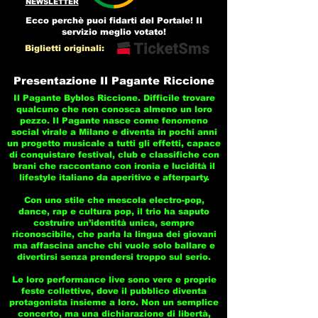
NEWSLETTER
Ecco perchè puoi fidarti del Portale! Il
servizio meglio votato!
Biglietti originali:
Presentazione Il Pagante Riccione
Il Pagante Byblos Riccione. Difficile trovare
qualcuno che non conosca almeno un loro
pezzo. Il Pagante nasce come fenomeno
social virale a Milano e diventa in pochi anni
un progetto musicale a tutti gli effetti, capace
di conquistare festival, club e classifiche con
brani che raccontano con ironia e lucidità il
lifestyle italiano da aperitivo e afterparty.
Con uno stile che mescola electro-pop,
dance, rap e cultura pop, il trio ha saputo
costruire un’identità unica, sempre
riconoscibile, che parla la lingua dei giovani
ma affascina anche chi vuole solo ballare e
divertirsi senza prendersi troppo sul serio.
Le loro performance live sono vere e proprie
feste collettive, dove il pubblico diventa
protagonista insieme a loro. Non un semplice
concerto, ma una dichiarazione di libertà,