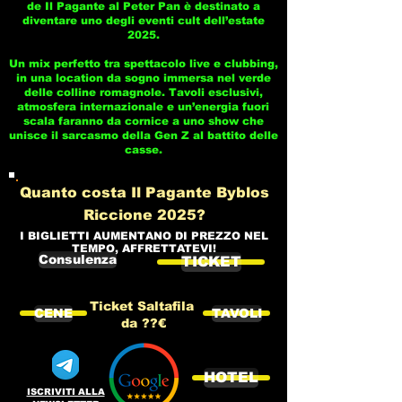
de Il Pagante al Peter Pan è destinato a
diventare uno degli eventi cult dell’estate
2025.
Un mix perfetto tra spettacolo live e clubbing,
in una location da sogno immersa nel verde
delle colline romagnole. Tavoli esclusivi,
atmosfera internazionale e un’energia fuori
scala faranno da cornice a uno show che
unisce il sarcasmo della Gen Z al battito delle
casse.
Quanto costa Il Pagante Byblos
Riccione 2025?
I BIGLIETTI AUMENTANO DI PREZZO NEL
TEMPO, AFFRETTATEVI!
Consulenza
TICKET
Ticket Saltafila
CENE
TAVOLI
da ??€
HOTEL
ISCRIVITI ALLA