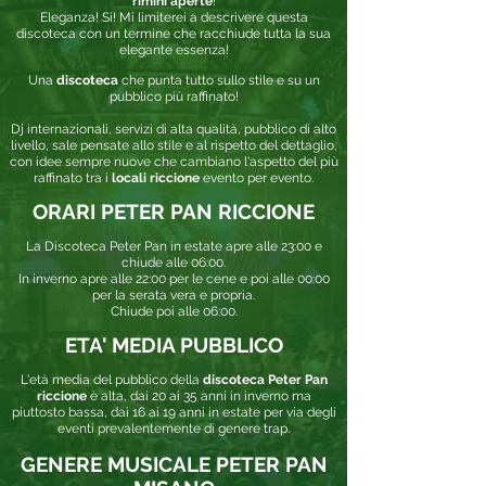
rimini aperte
!
Eleganza! Si! Mi limiterei a descrivere questa
discoteca con un termine che racchiude tutta la sua
elegante essenza!
Una
discoteca
che punta tutto sullo stile e su un
pubblico più raffinato!
Dj internazionali, servizi di alta qualità, pubblico di alto
livello, sale pensate allo stile e al rispetto del dettaglio,
con idee sempre nuove che cambiano l'aspetto del più
raffinato tra i
locali riccione
evento per evento.
ORARI PETER PAN RICCIONE
La Discoteca Peter Pan in estate apre alle 23:00 e
chiude alle 06:00.
In inverno apre alle 22:00 per le cene e poi alle 00:00
per la serata vera e propria.
Chiude poi alle 06:00.
ETA' MEDIA PUBBLICO
L'età media del pubblico della
discoteca Peter Pan
riccione
è alta, dai 20 ai 35 anni in inverno ma
piuttosto bassa, dai 16 ai 19 anni in estate per via degli
eventi prevalentemente di genere trap.
GENERE MUSICALE PETER PAN