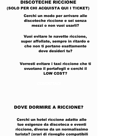
DISCOTECHE RICCIONE
(SOLO PER CHI ACQUISTA QUI I TICKET)
Cerchi un modo per arrivare alle
discoteche riccione e sei senza
mezzi o non vuoi usarli?
Vuoi evitare le navette riccione,
super affollate, sempre in ritardo e
che non ti portano esattamente
dove desideri tu?
Vorresti evitare i taxi riccione che ti
svuotano il portafogli e cerchi il
LOW COST?
CONTATTACI
DOVE DORMIRE A RICCIONE?
Cerchi un hotel riccione adatto alle
tue esigenze da discoteca e eventi
riccione, diverse da un normalissimo
turista? (orari di risveglio compatibili