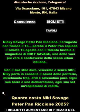
discoteche riccione, l'eleganza!
Via Scacciano, 161, 47843 Misano
Monte, RN, Italia
Consulenza
BIGLIETTI
TAVOLI
Nicky Savage Peter Pan Riccione. Ferragosto
non finisce il 15… perché il Peter Pan esplode
il sabato 16 agosto con il talento brutale e
magnetico di NIKY SAVAGE, una delle voci
più vere e controverse della scena urban
italiana.
Con il suo stile duro, viscerale e senza filtri,
Niky porta in consolle il sound delle periferie,
mischiando trap, drill e adrenalina pura. Ogni
sua barra è una dichiarazione, ogni suo set
un’esplosione di realtà.
Quanto costa Niki Savage
Peter Pan Riccione 2025?
I BIGLIETTI AUMENTANO DI PREZZO NEL