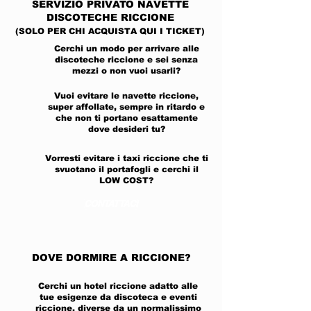
SERVIZIO PRIVATO
NAVETTE
DISCOTECHE RICCIONE
(SOLO PER CHI ACQUISTA QUI I TICKET)
Cerchi un modo per arrivare alle
discoteche riccione e sei senza
mezzi o non vuoi usarli?
Vuoi evitare le navette riccione,
super affollate, sempre in ritardo e
che non ti portano esattamente
dove desideri tu?
Vorresti evitare i taxi riccione che ti
svuotano il portafogli e cerchi il
LOW COST?
CONTATTACI
DOVE DORMIRE A RICCIONE?
Cerchi un hotel riccione adatto alle
tue esigenze da discoteca e eventi
riccione, diverse da un normalissimo