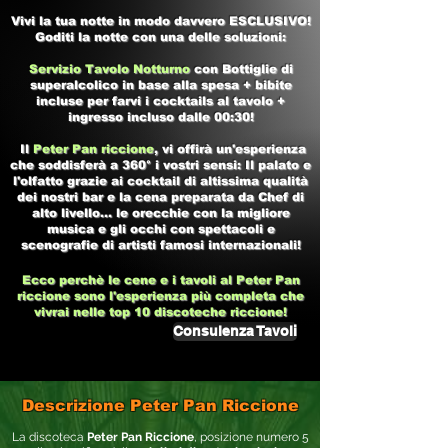
Vivi la tua notte in modo davvero ESCLUSIVO!
Goditi la notte con una delle soluzioni:
Servizio Tavolo Notturno
con Bottiglie di
superalcolico in base alla spesa + bibite
incluse per farvi i cocktails al tavolo +
ingresso incluso dalle 00:30!
Il
Peter Pan riccione
, vi offirà un'esperienza
che soddisferà a 360° i vostri sensi: Il palato e
l'olfatto grazie ai cocktail di altissima qualità
dei nostri bar e la cena preparata da Chef di
alto livello... le orecchie con la migliore
musica e gli occhi con spettacoli e
scenografie di artisti famosi internazionali!
Ecco perchè le cene e i tavoli al
Peter Pan
riccione
sono l'esperienza più completa che
vivrai nelle top 10
discoteche riccione!
Consulenza Tavoli
Descrizione Peter Pan Riccione
La discoteca
Peter Pan Riccione
, posizione numero 5