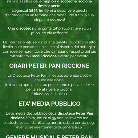
nella classifica delle
migliori discoteche riccione
rimini aperte
!
Eleganza! Si! Mi limiterei a descrivere questa
discoteca con un termine che racchiude tutta la sua
elegante essenza!
Una
discoteca
che punta tutto sullo stile e su un
pubblico più raffinato!
Dj internazionali, servizi di alta qualità, pubblico di alto
livello, sale pensate allo stile e al rispetto del dettaglio,
con idee sempre nuove che cambiano l'aspetto del più
raffinato tra i
locali riccione
evento per evento.
ORARI PETER PAN RICCIONE
La Discoteca Peter Pan in estate apre alle 23:00 e
chiude alle 06:00.
In inverno apre alle 22:00 per le cene e poi alle 00:00
per la serata vera e propria.
Chiude poi alle 06:00.
ETA' MEDIA PUBBLICO
L'età media del pubblico della
discoteca Peter Pan
riccione
è alta, dai 20 ai 35 anni in inverno ma
piuttosto bassa, dai 16 ai 19 anni in estate per via degli
eventi prevalentemente di genere trap.
GENERE MUSICALE PETER PAN