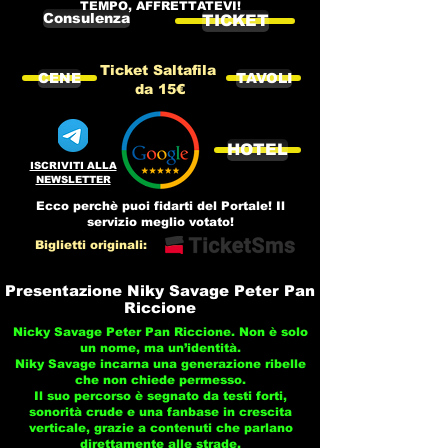
TEMPO, AFFRETTATEVI!
Consulenza
TICKET
Ticket Saltafila
CENE
TAVOLI
da 15€
HOTEL
ISCRIVITI ALLA
NEWSLETTER
Ecco perchè puoi fidarti del Portale! Il
servizio meglio votato!
Biglietti originali:
Presentazione Niky Savage Peter Pan
Riccione
Nicky Savage Peter Pan Riccione. Non è solo
un nome, ma un’identità.
Niky Savage incarna una generazione ribelle
che non chiede permesso.
Il suo percorso è segnato da testi forti,
sonorità crude e una fanbase in crescita
verticale, grazie a contenuti che parlano
direttamente alle strade.