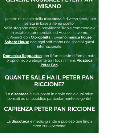
MISANO
Il genere musicale della
discoteca
è diverso serata per
serata in base al tema scelto!
Nella stagione 2023 in prevalenza Trap e commerciale
in estate e commerciale ed House in inverno:
Il Venerdi con
Clorophilla
troviamo
musica house
.
Sabato House
con ogni settimana una special guest
internazionale.
Domenica Reggaeton
con il famosissimo format nato
proprio nel più elegante tra i locali rimini,
Vidaloca
Peter Pan
.
QUANTE SALE HA IL PETER PAN
RICCIONE?
La
discoteca
è sviluppata in 2 sale con alcuni prive
pensati ad un pubblico particolarmente esigente!
CAPIENZA PETER PAN RICCIONE
La
discoteca
è medio grande e può ospitare fino a
circa 2000 persone!