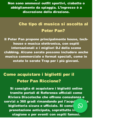
Non sono ammessi outfit sportivi, ciabatte o
abbigliamento da spiaggia. L’ingresso è a
discrezione della direzione.
Che tipo di musica si ascolta al
Peter Pan?
Il Peter Pan propone principalmente house, tech-
house e musica elettronica, con ospiti
internazionali e i migliori DJ della scena
clubbing. Alcune serate possono includere anche
musica commerciale e format speciali, come in
estate le serate Trap per i più giovani.
Come acquistare i biglietti per il
Peter Pan Riccione?
Si consiglia di acquistare i biglietti online
tramite portali di Referenza ufficiali come
Riviera Discoteche che offrono consulenza e
servizi a 360 gradi rimandando poi l'acquisto alla
biglietteria sicura e ufficiale. Si consiglia la
prenotazione anticipata, soprattutto in alta
stagione o per eventi con ospiti famosi.
Consigliamo vivamente di evitare i Pr abusivi in
giro per i viali della città!