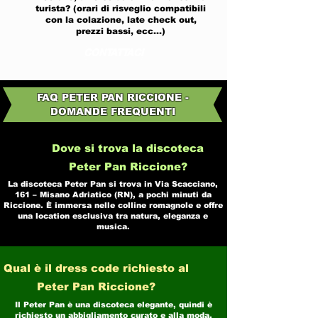
turista? (orari di risveglio compatibili
con la colazione, late check out,
prezzi bassi, ecc...)
CONTATTACI
FAQ PETER PAN RICCIONE -
DOMANDE FREQUENTI
Dove si trova la discoteca
Peter Pan Riccione?
La discoteca Peter Pan si trova in Via Scacciano,
161 – Misano Adriatico (RN), a pochi minuti da
Riccione. È immersa nelle colline romagnole e offre
una location esclusiva tra natura, eleganza e
musica.
Qual è il dress code richiesto al
Peter Pan Riccione?
Il Peter Pan è una discoteca elegante, quindi è
richiesto un abbigliamento curato e alla moda.