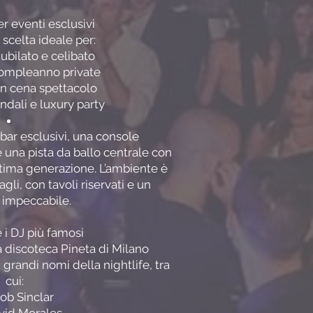
r eventi esclusivi
a scelta ideale per:
nubilato e celibato
compleanno private
n cena spettacolo
ndali e luxury party
 bar esclusivi, una console
e una pista da ballo centrale con
ultima generazione. L’ambiente è
gli, con tavoli riservati e un
o impeccabile.
e i DJ più famosi
a discoteca Pineta di Milano
 grandi nomi della nightlife, tra
cui:
ob Sinclar