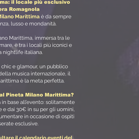
ma: il locale più esclusivo
iera Romagnola
Milano Marittima
è da sempre
nza, lusso e mondanità.
lano Marittima, immersa tra le
are, è tra i locali più iconici e
a nightlife italiana.
 chic e glamour, un pubblico
della musica internazionale, il
rittima è la meta perfetta.
al Pineta Milano Marittima?
a in base all’evento: solitamente
 e dai 30€ in su per gli uomini,
umentare in occasione di ospiti
serate esclusive.
ltare il calendario eventi del