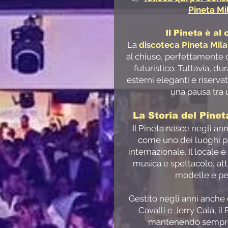
Pineta Mi
Il Pineta è al
La
discoteca Pineta Mil
al chiuso, perfettamente c
futuristico. Tuttavia, du
esterni eleganti e riservati
una pausa tra u
La Storia del Pine
Il Pineta nasce negli an
come uno dei luoghi più
internazionale. Il locale
musica e spettacolo, att
modelle e per
Gestito negli anni anch
Cavalli e Jerry Calà, il
mantenendo sempre 