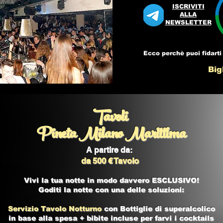
ISCRIVITI
ALLA
NEWSLETTER
Ecco perchè puoi fidarti 
Bigl
Tavoli
Pineta Milano Marittima
A partire da:
da 500 € Tavolo
Vivi la tua notte in modo davvero ESCLUSIVO!
Goditi la notte con una delle soluzioni:
Servizio Tavolo Notturno
con Bottiglie di superalcolico
in base alla spesa + bibite incluse per farvi i cocktails