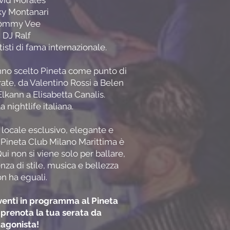
vid Morales
ky Montanari
ommy Vee
DJ Ralf
rtisti di fama internazionale.
nno scelto Pineta come punto di
rate, da Valentino Rossi a Belen
lkann a Elisabetta Canalis.
 nightlife italiana.
n locale esclusivo, elegante e
l Pineta Club Milano Marittima è
ui non si viene solo per ballare,
nza di stile, musica e bellezza
n ha eguali.
eventi in programma al Pineta
 prenota la tua serata da
agonista!