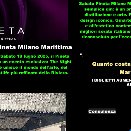
Sabato Pineta Milano Ma
semplice gin: è un pr
distillazione e arte.
design iconico, Ginarte
e all’estetica conte
migliori serate italiane
riconosciuto per l’ecc
ineta Milano Marittima
Sabato 19 luglio 2025, il Pineta
a un evento esclusivo: The Night
Quanto costa
e unisce il mondo dell’arte, del
Mar
tlife più raffinata della Riviera.
I BIGLIETTI AUME
A
Consulenza