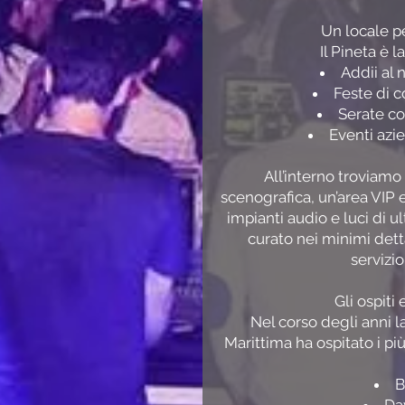
Un locale pe
Il Pineta è l
Addii al 
Feste di 
Serate co
Eventi azie
All’interno troviamo
scenografica, un’area VIP 
impianti audio e luci di 
curato nei minimi detta
servizi
Gli ospiti 
Nel corso degli anni l
Marittima ha ospitato i più
B