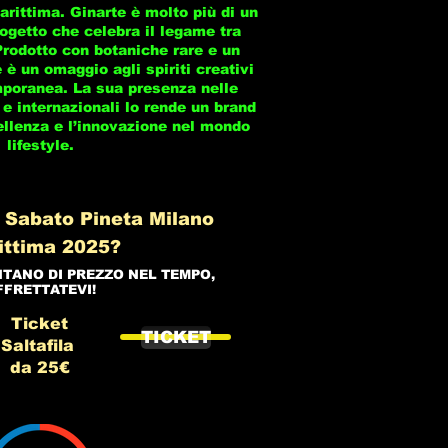
rittima. Ginarte è molto più di un
ogetto che celebra il legame tra
 Prodotto con botaniche rare e un
 è un omaggio agli spiriti creativi
mporanea. La sua presenza nelle
 e internazionali lo rende un brand
ellenza e l’innovazione nel mondo
lifestyle.
 Sabato Pineta Milano
ittima 2025?
NTANO DI PREZZO NEL TEMPO,
FFRETTATEVI!
Ticket
TICKET
Saltafila
da 25€