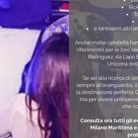
Da
Ric
T
e tantissimi altri a
Anche molte celebrità ha
riferimento per le loro se
Rodriguez, da Lapo E
Un’icona della
Se sei alla ricerca di u
sempre all’avanguardia, i
la destinazione perfetta. Q
ma per vivere un’esperie
che no
Consulta ora tutti gli 
Milano Marittima e
prot