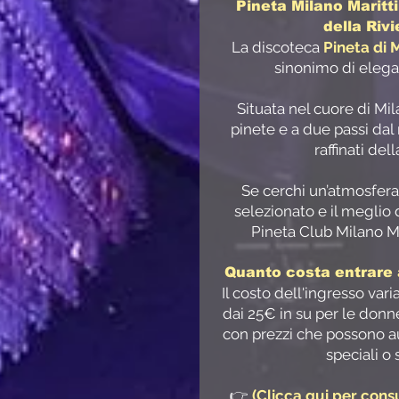
Pineta Milano Maritti
della Riv
La discoteca
Pineta di 
sinonimo di elega
Situata nel cuore di Mi
pinete e a due passi dal m
raffinati dell
Se cerchi un’atmosfera
selezionato e il meglio 
Pineta Club Milano Ma
Quanto costa entrare 
Il costo dell'ingresso vari
dai 25€ in su per le donne
con prezzi che possono a
speciali o 
👉
(Clicca qui per consu