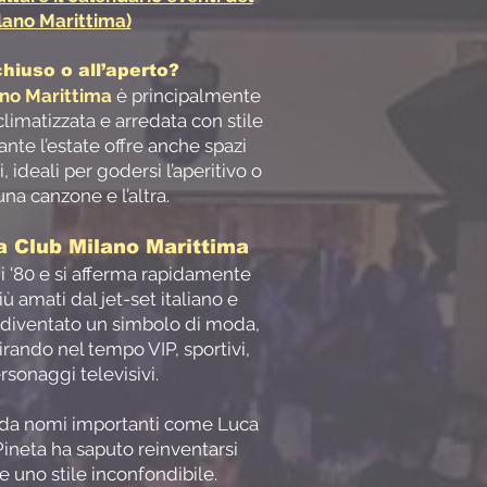
lano Marittima)
 chiuso o all’aperto?
ano Marittima
è principalmente
limatizzata e arredata con stile
rante l’estate offre anche spazi
, ideali per godersi l’aperitivo o
na canzone e l’altra.
ta Club Milano Marittima
ni '80 e si afferma rapidamente
 amati dal jet-set italiano e
 è diventato un simbolo di moda,
irando nel tempo VIP, sportivi,
sonaggi televisivi.
e da nomi importanti come Luca
 Pineta ha saputo reinventarsi
uno stile inconfondibile.