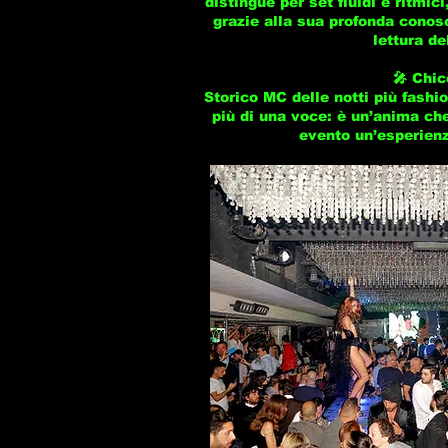
distingue per set fluidi e ritmi
grazie alla sua profonda conos
lettura de
🎤 Chi
Storico MC delle notti più fashi
più di una voce: è un’anima che
evento un’esperienz