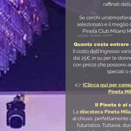
raffinati dell
Se cerchi un’atmosfera
selezionato e il meglio 
Pineta Club Milano Ma
Quanto costa entrare 
Il costo dell'ingresso vari
dai 25€ in su per le donne
con prezzi che possono a
speciali o 
👉
(Clicca qui per consu
Pineta Mi
Il Pineta è al
La
discoteca Pineta Mil
al chiuso, perfettamente c
futuristico. Tuttavia, du