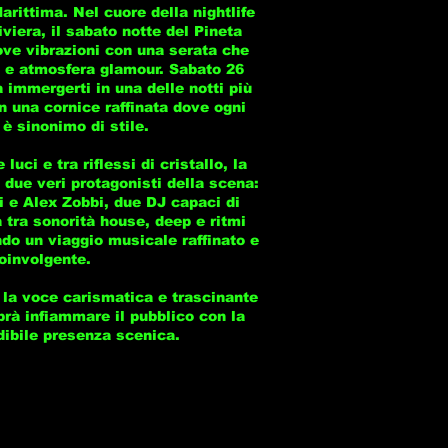
rittima. Nel cuore della nightlife
viera, il sabato notte del Pineta
ove vibrazioni con una serata che
o e atmosfera glamour. Sabato 26
a immergerti in una delle notti più
in una cornice raffinata dove ogni
 è sinonimo di stile.
 luci e tra riflessi di cristallo, la
 due veri protagonisti della scena:
 e Alex Zobbi, due DJ capaci di
 tra sonorità house, deep e ritmi
ndo un viaggio musicale raffinato e
oinvolgente.
 la voce carismatica e trascinante
rà infiammare il pubblico con la
dibile presenza scenica.