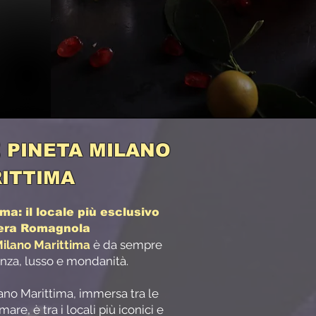
 PINETA MILANO
ITTIMA
ma: il locale più esclusivo
iera Romagnola
Milano Marittima
è da sempre
nza, lusso e mondanità.
lano Marittima, immersa tra le
are, è tra i locali più iconici e