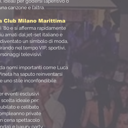
, ideali per godersi l’aperitivo o
na canzone e l’altra.
ta Club Milano Marittima
ni '80 e si afferma rapidamente
 amati dal jet-set italiano e
 è diventato un simbolo di moda,
irando nel tempo VIP, sportivi,
sonaggi televisivi.
e da nomi importanti come Luca
 Pineta ha saputo reinventarsi
uno stile inconfondibile.
r eventi esclusivi
a scelta ideale per:
nubilato e celibato
compleanno private
n cena spettacolo
ndali e luxury party