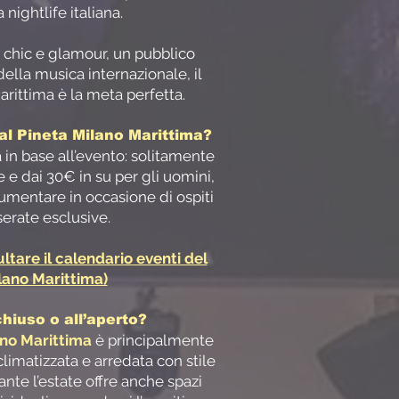
a nightlife italiana.
 chic e glamour, un pubblico
della musica internazionale, il
rittima è la meta perfetta.
al Pineta Milano Marittima?
a in base all’evento: solitamente
 e dai 30€ in su per gli uomini,
umentare in occasione di ospiti
serate esclusive.
ltare il calendario eventi del
lano Marittima)
 chiuso o all’aperto?
ano Marittima
è principalmente
limatizzata e arredata con stile
rante l’estate offre anche spazi