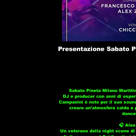
Presentazione Sabato P
Sabato Pineta Milano Maritt
DJ e producer con anni di esperi
Campanini è noto per il suo sound
creare un’atmosfera calda e 
dancef
🎧 Alex
Un veterano della night scene di