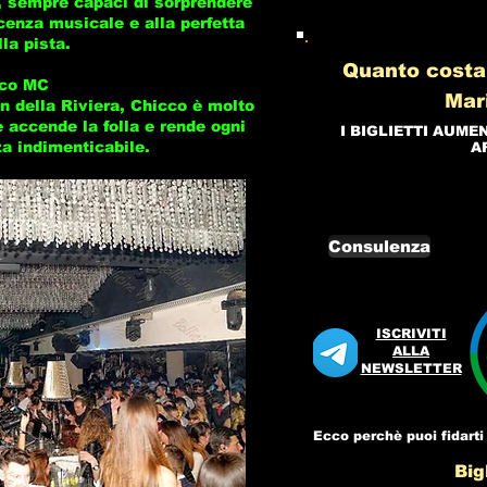
ci, sempre capaci di sorprendere
cenza musicale e alla perfetta
lla pista.
Quanto costa
cco MC
Mar
on della Riviera, Chicco è molto
 accende la folla e rende ogni
I BIGLIETTI AUME
a indimenticabile.
A
Consulenza
ISCRIVITI
ALLA
NEWSLETTER
Ecco perchè puoi fidarti 
Bigl