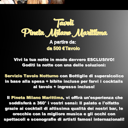
Tavoli
Pineta Milano Marittima
A partire da:
da 500 € Tavolo
Vivi la tua notte in modo davvero ESCLUSIVO!
Goditi la notte con una delle soluzioni:
Servizio Tavolo Notturno
con Bottiglie di superalcolico
in base alla spesa + bibite incluse per farvi i cocktails
al tavolo + ingresso incluso!
Il
Pineta Milano Marittima
, vi offirà un'esperienza che
soddisferà a 360° i vostri sensi: Il palato e l'olfatto
grazie ai cocktail di altissima qualità dei nostri bar, le
orecchie con la migliore musica e gli occhi con
spettacoli e scenografie di artisti famosi internazionali!