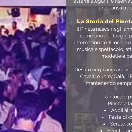
esterni eleganti e riservati
una pausa tra u
La Storia del Pine
Il Pineta nasce negli an
come uno dei luoghi più
internazionale. Il locale
musica e spettacolo, att
modelle e per
Gestito negli anni anch
Cavalli e Jerry Calà, il
mantenendo sempre 
Un locale pe
Il Pineta è l
Addii al 
Feste di 
Serate co
Eventi azie