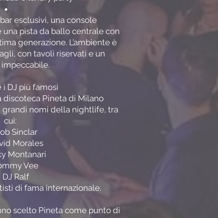
 bar esclusivi, una console
e una pista da ballo centrale con
ultima generazione. L’ambiente è
gli, con tavoli riservati e un
o impeccabile.
e i DJ più famosi
a discoteca Pineta di Milano
 grandi nomi della nightlife, tra
cui:
ob Sinclar
vid Morales
ky Montanari
ommy Vee
DJ Ralf
rtisti di fama internazionale.
nno scelto Pineta come punto di