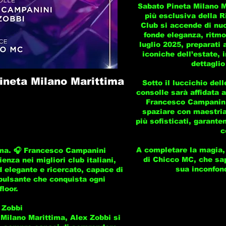
Sabato Pineta Milano Ma
più esclusiva della Ri
Club si accende di nu
fonde eleganza, ritm
luglio 2025, preparati 
iconiche dell’estate, 
dettaglio
ineta Milano Marittima
Sotto il luccichio delle
consolle sarà affidata a
Francesco Campanini
spaziare con maestria
più sofisticati, garante
c
A completare la magia,
ima. 🎧 Francesco Campanini
di Chicco MC, che sap
enza nei migliori club italiani,
sua inconfon
 elegante e ricercato, capace di
pulsante che conquista ogni
loor.
 Zobbi
 Milano Marittima, Alex Zobbi si