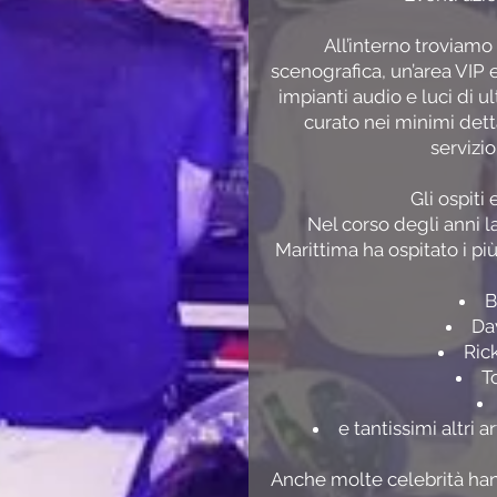
All’interno troviamo
scenografica, un’area VIP 
impianti audio e luci di 
curato nei minimi detta
servizi
Gli ospiti 
Nel corso degli anni l
Marittima ha ospitato i più
B
Da
Ric
T
e tantissimi altri a
Anche molte celebrità ha