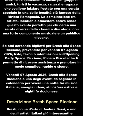
Bresh è l’appuntamento ideale per gruppi di
amici, turisti in vacanza, ragazzi e ragazze
che vogliono iniziare l’estate con una serata
speciale in una delle località più famose della
Riviera Romagnola. La combinazione tra
artista, location e atmosfera estiva rende
questo evento perfetto per chi cerca una
serata diversa dalla classica discoteca, con
una forte componente musicale e un pubblico
giovane.
Se stai cercando biglietti per Bresh allo Space
Riccione, prevendite per venerdì 07 Agosto
2026, liste, tavoli o informazioni sull’Opening
Party Space Riccione, Riviera Discoteche ti
permette di ricevere assistenza e prenotare in
modo semplice, rapido e sicuro.
Venerdì 07 Agosto 2026, Bresh allo Space
Riccione è uno degli eventi da segnare in
calendario per vivere una notte tra musica
italiana, energia urban, atmosfera estiva e
nightlife riccionese.
Descrizione Bresh Space Riccione
Bresh, nome d’arte di Andrea Brasi, è uno
degli artisti italiani più interessanti e