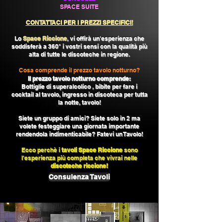
SPACE SUITE
CONTATTACI PER I PREZZI SPECIFICI!
Lo
Space Riccione
, vi offirà un'esperienza che
soddisferà a 360° i vostri sensi con la qualità più
alta di tutte le discoteche in regione.
Cosa comprende il prezzo tavolo notturno?
Il prezzo tavolo notturno comprende:
Bottiglie di superalcolico , bibite per fare i
cocktail al tavolo, ingresso in discoteca per tutta
la notte, tavolo!
Siete un gruppo di amici? Siete solo in 2 ma
volete festeggiare una giornata importante
rendendola indimenticabile? Fatevi un Tavolo!
Ecco perchè i
tavoli Space Riccione
sono
l'esperienza più completa che vivrai nelle
discoteche riccione!
Consulenza Tavoli