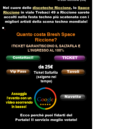
Nel cuore delle
discoteche Riccione
, lo
Space
Riccione
in viale Trebaci 49 a Riccione sarete
accolti nella festa techno più scatenata con i
migliori artisti della scena techno mondiale!
Quanto costa Bresh Space
Riccione?
I TICKET GARANTISCONO IL SALTAFILA E
L'INGRESSO AL 100%
Contattaci!
TICKET
da 25€
Vip Pass
Tavoli
Ticket Saltafila
(salgono nel
tempo)
Assaggia
Navette
l'evento con un
video scorrendo
in basso!
Ecco perchè puoi fidarti del
Portale! Il servizio meglio votato!