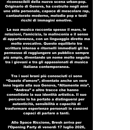
riconoscibili della nuova scena urban-pop.
Originario di Genova, ha costruito negli anni
uno stile personale, capace di mescolare rap,
cantautorato moderno, melodie pop e testi
ricchi di immagini emotive.
La sua musica racconta spesso il mare, le
relazioni, l’amicizia, la malinconia e il senso
di appartenenza, con un linguaggio diretto ma
molto evocativo. Questo equilibrio tra
scrittura intensa e ritornelli immediati gli ha
permesso di raggiungere un pubblico sempre
più ampio, diventando un nome molto seguito
tra i giovani e tra gli appassionati di musica
italiana contemporanea.
Tra i suoi brani più conosciuti ci sono
“Guasto d’amore”, diventato anche un vero
inno legato alla sua Genova, “Altamente mia”,
“Andrea” e altre tracce che hanno
consolidato la sua identità artistica. Il suo
percorso lo ha portato a distinguersi per
autenticità, sensibilità e capacità di
trasformare esperienze personali in canzoni
capaci di parlare a tanti.
Allo Space Riccione, Bresh arriva per
l’Opening Party di venerdì 17 luglio 2026,