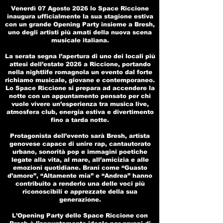
Venerdì 07 Agosto 2026 lo Space Riccione
inaugura ufficialmente la sua stagione estiva
con un grande Opening Party insieme a Bresh,
uno degli artisti più amati della nuova scena
musicale italiana.
La serata segna l’apertura di uno dei locali più
attesi dell’estate 2026 a Riccione, portando
nella nightlife romagnola un evento dal forte
richiamo musicale, giovane e contemporaneo.
Lo Space Riccione si prepara ad accendere la
notte con un appuntamento pensato per chi
vuole vivere un’esperienza tra musica live,
atmosfera club, energia estiva e divertimento
fino a tarda notte.
Protagonista dell’evento sarà Bresh, artista
genovese capace di unire rap, cantautorato
urbano, sonorità pop e immagini poetiche
legate alla vita, al mare, all’amicizia e alle
emozioni quotidiane. Brani come “Guasto
d’amore”, “Altamente mia” e “Andrea” hanno
contribuito a renderlo una delle voci più
riconoscibili e apprezzate della sua
generazione.
L’Opening Party dello Space Riccione con