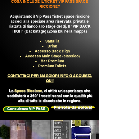
COSA INCLUDE IL TICKET VIP PASS SPACE
RICCIONE?
Acquistando il Vip Pass Ticket space riccione
accedi alla speciale area riservata, privata e
rialzata di fianco allo stage del dj: Il "VIP BACK
HIGH" (Backstage) (Zona blu nella mappa)
Saltafila
Drink
Accesso Back High
Accesso Main Stage (classico)
Bar Premium
Premium Toilets
CONTATTACI PER MAGGIORI INFO O ACQUISTA
QUI!
Lo
Space Riccione
, vi offirà un'esperienza che
soddisferà a 360° i vostri sensi con la qualità più
alta di tutte le discoteche in regione.
Prenota da solo/a!
Consulenza VIP PASS