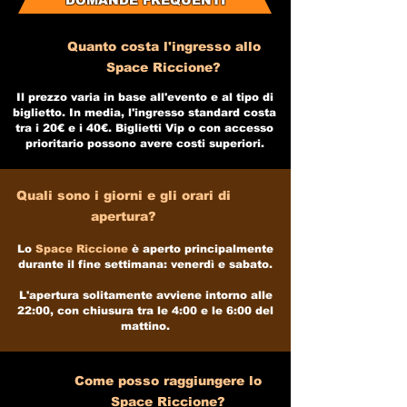
DOMANDE FREQUENTI
Quanto costa l'ingresso allo
Space Riccione?
Il prezzo varia in base all'evento e al tipo di
biglietto. In media, l'ingresso standard costa
tra i 20€ e i 40€. Biglietti Vip o con accesso
prioritario possono avere costi superiori.
Quali sono i giorni e gli orari di
apertura?
Lo
Space Riccione
è aperto principalmente
durante il fine settimana:​
​
venerdì e sabato.​
L'apertura solitamente avviene intorno alle
22:00, con chiusura tra le 4:00 e le 6:00 del
mattino.​
Come posso raggiungere lo
Space Riccione?