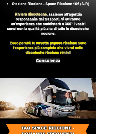
Stazione Riccione - Space Riccione 10€ (A-R)
Riviera discoteche
, assieme all'agenzia
responsabile dei trasporti, vi offiranno
un'esperien
za che soddisferà a 360° i vostri
sensi con la qualità più alta di tutte le discoteche
riccione.
Ecco perchè le
navette pspace riccione
sono
l'esperienza più completa che vivrai nelle
discoteche riccione rimini!
Consulenza
FAQ SPACE RICCIONE -