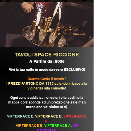
TAVOLI SPACE RICCIONE
A Partire da: 800€
Vivi la tua notte in modo davvero ESCLUSIVO!
Quanto Costa il tavolo?
I PREZZI PARTONO DA ???€ salendo in base alla
vicinanza alla consolle!
Ogni zona suddivisa nei colori che vedi nella
mappa corrisponde ad un prezzo che sale man
mano che vai vicino al dj.
VIP TERRACE E,
VIP TERRACE D,
VIP TERRACE
C,
VIP TERRACE B,
VIP TERRACE A,
VIP
CONSOLLE