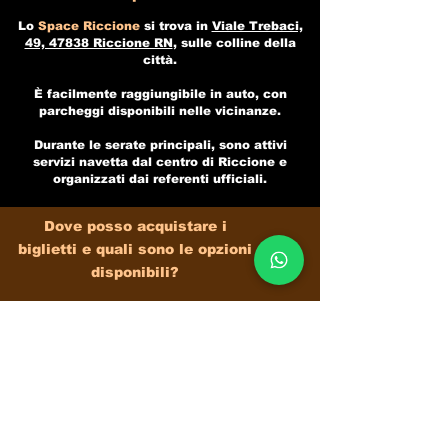
Lo
Space Riccione
si trova in
Viale Trebaci,
49, 47838 Riccione RN
, sulle colline della
città.
È facilmente raggiungibile in auto, con
parcheggi disponibili nelle vicinanze.
Durante le serate principali, sono attivi
servizi navetta dal centro di Riccione e
organizzati dai referenti ufficiali.
Dove posso acquistare i
biglietti e quali sono le opzioni
disponibili?
I biglietti per gli eventi dello
Space Riccione
sono disponibili su portali ufficiali come
Riviera Discoteche e tramite promoter
autorizzati.
Le opzioni da noi offerte includono:​
Biglietto standard:
accesso generale al
club.​
Saltafila:
ingresso prioritario senza attese.​