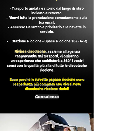
- Trasporto andata e ritorno dal luogo di ritiro
indicato all'evento.
- Ricevi tutta la prenotazione comodamente sulla
tua email.
- Accesso Garantito e prioritario alle navette in
servizio.
Stazione Riccione - Space Riccione 10€ (A-R)
Riviera discoteche
, assieme all'agenzia
responsabile dei trasporti, vi offiranno
un'esperien
za che soddisferà a 360° i vostri
sensi con la qualità più alta di tutte le discoteche
riccione.
Ecco perchè le
navette pspace riccione
sono
l'esperienza più completa che vivrai nelle
discoteche riccione rimini!
Consulenza