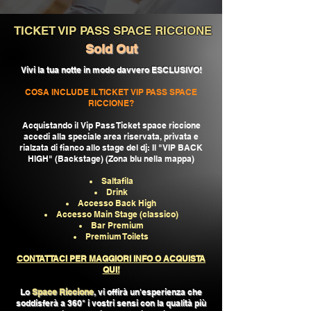
TICKET VIP PASS SPACE RICCIONE
Sold Out
Vivi la tua notte in modo davvero ESCLUSIVO!
COSA INCLUDE IL TICKET VIP PASS SPACE
RICCIONE?
Acquistando il Vip Pass Ticket space riccione
accedi alla speciale area riservata, privata e
rialzata di fianco allo stage del dj: Il "VIP BACK
HIGH" (Backstage) (Zona blu nella mappa)
Saltafila
Drink
Accesso Back High
Accesso Main Stage (classico)
Bar Premium
Premium Toilets
CONTATTACI PER MAGGIORI INFO O ACQUISTA
QUI!
Lo
Space Riccione
, vi offirà un'esperienza che
soddisferà a 360° i vostri sensi con la qualità più