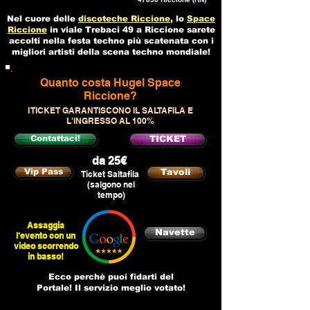
Nel cuore delle
discoteche Riccione
, lo
Space
Riccione
in viale Trebaci 49 a Riccione sarete
accolti nella festa techno più scatenata con i
migliori artisti della scena techno mondiale!
Quanto costa Hugel Space
Riccione?
I TICKET GARANTISCONO IL SALTAFILA E
L'INGRESSO AL 100%
Contattaci!
TICKET
da 25€
Vip Pass
Tavoli
Ticket Saltafila
(salgono nel
tempo)
Assaggia
Navette
l'evento con un
video scorrendo
in basso!
Ecco perchè puoi fidarti del
Portale! Il servizio meglio votato!