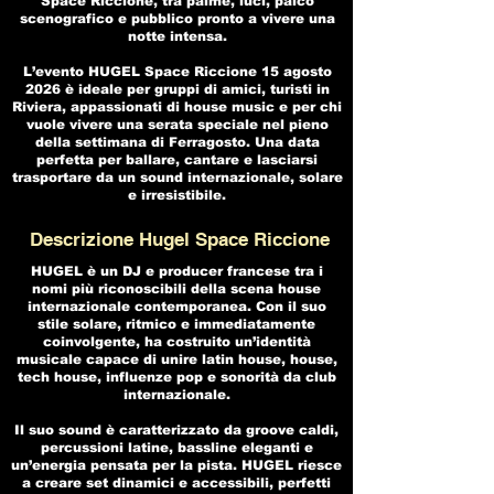
Space Riccione, tra palme, luci, palco
scenografico e pubblico pronto a vivere una
notte intensa.
L’evento HUGEL Space Riccione 15 agosto
2026 è ideale per gruppi di amici, turisti in
Riviera, appassionati di house music e per chi
vuole vivere una serata speciale nel pieno
della settimana di Ferragosto. Una data
perfetta per ballare, cantare e lasciarsi
trasportare da un sound internazionale, solare
e irresistibile.
Descrizione Hugel Space Riccione
HUGEL è un DJ e producer francese tra i
nomi più riconoscibili della scena house
internazionale contemporanea. Con il suo
stile solare, ritmico e immediatamente
coinvolgente, ha costruito un’identità
musicale capace di unire latin house, house,
tech house, influenze pop e sonorità da club
internazionale.
Il suo sound è caratterizzato da groove caldi,
percussioni latine, bassline eleganti e
un’energia pensata per la pista. HUGEL riesce
a creare set dinamici e accessibili, perfetti