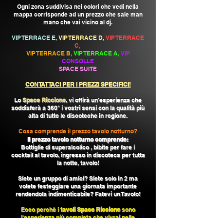
Ogni zona suddivisa nei colori che vedi nella
mappa corrisponde ad un prezzo che sale man
mano che vai vicino al dj.
VIP TERRACE E,
VIP TERRACE D,
VIP TERRACE
C,
VIP TERRACE B,
VIP TERRACE A,
VIP
CONSOLLE
SPACE SUITE
CONTATTACI PER I PREZZI SPECIFICI!
Lo
Space Riccione
, vi offirà un'esperienza che
soddisferà a 360° i vostri sensi con la qualità più
alta di tutte le discoteche in regione.
Cosa comprende il prezzo tavolo notturno?
Il prezzo tavolo notturno comprende:
Bottiglie di superalcolico , bibite per fare i
cocktail al tavolo, ingresso in discoteca per tutta
la notte, tavolo!
Siete un gruppo di amici? Siete solo in 2 ma
volete festeggiare una giornata importante
rendendola indimenticabile? Fatevi un Tavolo!
Ecco perchè i
tavoli Space Riccione
sono
l'esperienza più completa che vivrai nelle