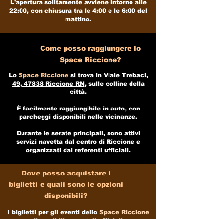
L'apertura solitamente avviene intorno alle
22:00, con chiusura tra le 4:00 e le 6:00 del
mattino.​
Come posso raggiungere lo
Space Riccione?
Lo
Space Riccione
si trova in
Viale Trebaci,
49, 47838 Riccione RN
, sulle colline della
città.
È facilmente raggiungibile in auto, con
parcheggi disponibili nelle vicinanze.
Durante le serate principali, sono attivi
servizi navetta dal centro di Riccione e
organizzati dai referenti ufficiali.
Dove posso acquistare i
biglietti e quali sono le opzioni
disponibili?
I biglietti per gli eventi dello
Space Riccione