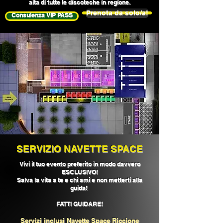
alta di tutte le discoteche in regione.
Prenota da solo/a!
Consulenza VIP PASS
SERVIZIO NAVETTE SPACE
Vivi il tuo evento preferito
in modo davvero
ESCLUSIVO!
Salva la vita a te e chi ami e non metterti alla
guida!
FATTI GUIDARE!
Servizi inclusi Navette Space Riccione