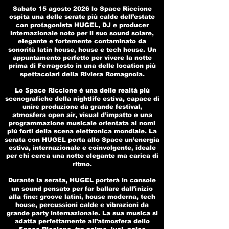
Sabato 15 agosto 2026 lo Space Riccione
ospita una delle serate più calde dell’estate
con protagonista HUGEL, DJ e producer
internazionale noto per il suo sound solare,
elegante e fortemente contaminato da
sonorità latin house, house e tech house. Un
appuntamento perfetto per vivere la notte
prima di Ferragosto in una delle location più
spettacolari della Riviera Romagnola.
Lo Space Riccione è una delle realtà più
scenografiche della nightlife estiva, capace di
unire produzione da grande festival,
atmosfera open air, visual d’impatto e una
programmazione musicale orientata ai nomi
più forti della scena elettronica mondiale. La
serata con HUGEL porta allo Space un’energia
estiva, internazionale e coinvolgente, ideale
per chi cerca una notte elegante ma carica di
ritmo.
Durante la serata, HUGEL porterà in console
un sound pensato per far ballare dall’inizio
alla fine: groove latini, house moderna, tech
house, percussioni calde e vibrazioni da
grande party internazionale. La sua musica si
adatta perfettamente all’atmosfera dello