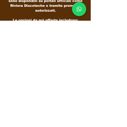
sono disponibili su portali ufficiali come
Riviera Discoteche e tramite promoter
autorizzati.
Le opzioni da noi offerte includono:​
Biglietto standard:
accesso generale al
club.​
Saltafila:
ingresso prioritario senza attese.​
VIP:
accesso a aree riservate con servizi
aggiuntivi.​
Prenotazione tavoli:
per gruppi che
desiderano un'esperienza esclusiva.​
Prenotazione Pacchetti hotel tramite Tour
operator Travelum srl
: per poter passare una
vacanza davvero completa!
Qual è l'età minima per entrare
allo Space Riccione?
L'ingresso è generalmente consentito ai
maggiori di 18 anni.
Tuttavia, per alcuni eventi specifici, l'età
minima può essere inferiore.