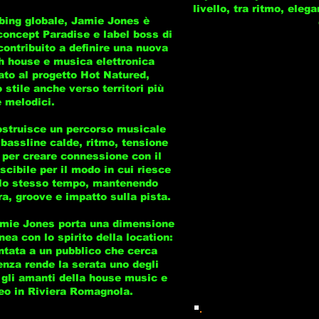
livello, tra ritmo, ele
bbing globale, Jamie Jones è
concept Paradise e label boss di
contribuito a definire una nuova
ch house e musica elettronica
ato al progetto Hot Natured,
 stile anche verso territori più
 melodici.
ostruisce un percorso musicale
i bassline calde, ritmo, tensione
per creare connessione con il
cibile per il modo in cui riesce
llo stesso tempo, mantenendo
a, groove e impatto sulla pista.
Jamie Jones porta una dimensione
nea con lo spirito della location:
ntata a un pubblico che cerca
enza rende la serata uno degli
 gli amanti della house music e
eo in Riviera Romagnola.