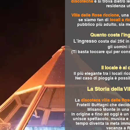
discoteche
e si trova dietro l
residenza uf
Villa delle Rose riccione
, una
se siamo fan di
locali a ri
pubblico più adulto, sia 
Quanto costa l'ing
L'ingresso
costa dai 25€ in
gli uomini 
(Ti basta toccare qui per cons
Il locale è al
Il più elegante tra i locali ri
Nel caso di pioggia è possibi
La Storia della V
La
discoteca villa delle Ro
Fratelli Buffagni che decido
Misano Monte in una d
In origine e fino ad oggi è u
unisce spettacolo, musica e 
tempo diventa la meta imma
vacanza a R