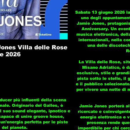
Sabato 13 giugno 2026 la
uno degli appuntamenti
Jamie Jones, protagonist
Anniversary. Un event
musica elettronica, dell
internazionali, nella c
una delle discotech
ones Villa delle Rose
R
e 2026
La Villa delle Rose, sit
Misano Adriatico, è d
esclusiva, stile e grandi
pista sotto le stelle, il 
e il pubblico selezionat
per vivere una notte di 
ucer più influenti della scena
ale. Originario del Galles, è
Jamie Jones porterà all
il suo sound elegante, ipnotico e
ricercato e coinvolgent
capace di unire groove house,
energia elettronica e v
 un’energia perfetta per le piste
presenza rende que
 del pianeta.
imperdibile per chi cerc