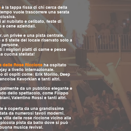
e
è la tappa fissa di chi cerca della
tempo vuole trascorrere una serata
clusiva.
 al nubilato e celibato, feste di
e cene aziendali.
r, un privèe e una pista centrale.
 a 5 stelle del locale riservato solo a
 persone.
 i migliori piatti di carne e pesce
a cucina stellata!
la delle Rose Riccione
ha ospitato
ejay a livello internazionale.
o di ospiti come: Erik Morillo, Deep
ncoise Kevorkian e tanti altri.
ipalmente da un pubblico elegante e
do dello spettacolo, come Filippo
iani, Valentino Rossi e tanti altri.
ale è coperta da una grandissima
ndata da numerosi tavoli moderni.
 villa delle rose riccione vicino alla
 piccola pista da ballo dove si può
 buona musica revival.