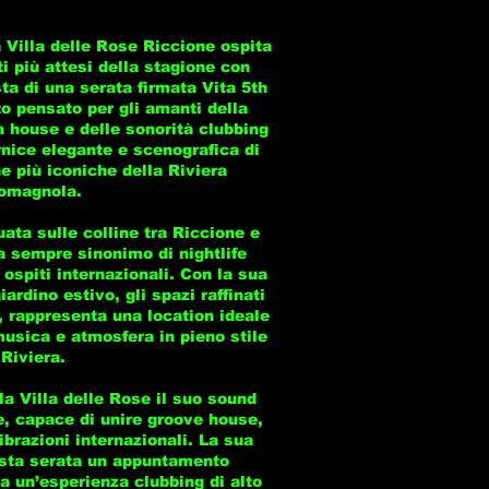
 Villa delle Rose Riccione ospita
 più attesi della stagione con
a di una serata firmata Vita 5th
o pensato per gli amanti della
a house e delle sonorità clubbing
ornice elegante e scenografica di
e più iconiche della Riviera
omagnola.
uata sulle colline tra Riccione e
a sempre sinonimo di nightlife
 ospiti internazionali. Con la sua
giardino estivo, gli spazi raffinati
o, rappresenta una location ideale
musica e atmosfera in pieno stile
Riviera.
a Villa delle Rose il suo sound
e, capace di unire groove house,
ibrazioni internazionali. La sua
sta serata un appuntamento
a un’esperienza clubbing di alto