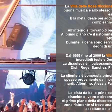
La
Villa delle Rose Riccion
buona musica e allo stesso 
es
È la meta ideale per addii
compleanno 
All’interno si trovano 5 ba
Al primo piano c’è il ristorante
140
Durante la cena sono serviti
degni di un
Dal 1995 fino al 2006 la
Vil
incredibili feste e De
La discoteca è il palcoscenic
Dish, Roger Sanchez, Fra
La clientela è composta princ
spesso proveniente dal mon
nardi, Albertino, Alessia Fab
La pista da ballo princip
piramide di vetro e circo
Al primo piano della discoteca
zona ristorante si trova una
ascoltare della