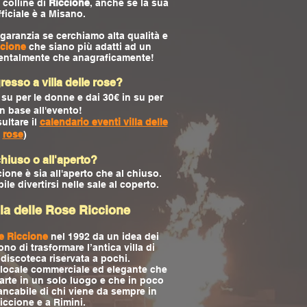
e colline di
Riccione
, anche se la sua
ficiale è a Misano.
 garanzia se cerchiamo alta qualità e
ccione
che siano più adatti ad un
mentalmente che anagraficamente!
resso a villa delle rose?
 su per le donne e dai 30€ in su per
in base all'evento!
ultare il
calendario eventi villa delle
rose
)
 chiuso o all'aperto?
ccione è sia all'aperto che al chiuso.
le divertirsi nelle sale al coperto.
illa delle Rose Riccione
se Riccione
nel 1992 da un idea dei
no di trasformare l’antica villa di
iscoteca riservata a pochi.
n locale commerciale ed elegante che
arte in un solo luogo e che in poco
ncabile di chi viene da sempre in
iccione e a Rimini.