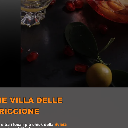
E VILLA DELLE
RICCIONE
è tra i locali più chick della
riviera