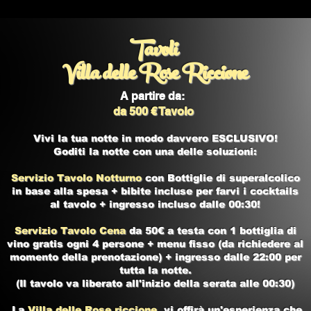
Tavoli
Villa delle Rose Riccione
A partire da:
da 500 € Tavolo
Vivi la tua notte in modo davvero ESCLUSIVO!
Goditi la notte con una delle soluzioni:
Servizio Tavolo Notturno
con Bottiglie di superalcolico
in base alla spesa + bibite incluse per farvi i cocktails
al tavolo + ingresso incluso dalle 00:30!
Servizio Tavolo Cena
da 50€ a testa con 1 bottiglia di
vino gratis ogni 4 persone + menu fisso (da richiedere al
momento della prenotazione) + ingresso dalle 22:00 per
tutta la notte.
(Il tavolo va liberato all'inizio della serata alle 00:30)
La
Villa delle Rose riccione
, vi offirà un'esperienza che