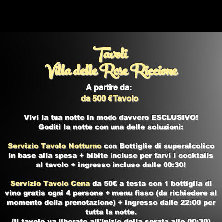
Tavoli
Villa delle Rose Riccione
A partire da:
da 500 € Tavolo
Vivi la tua notte in modo davvero ESCLUSIVO!
Goditi la notte con una delle soluzioni:
Servizio Tavolo Notturno
con Bottiglie di superalcolico
in base alla spesa + bibite incluse per farvi i cocktails
al tavolo + ingresso incluso dalle 00:30!
Servizio Tavolo Cena
da 50€ a testa con 1 bottiglia di
vino gratis ogni 4 persone + menu fisso (da richiedere al
momento della prenotazione) + ingresso dalle 22:00 per
tutta la notte.
(Il tavolo va liberato all'inizio della serata alle 00:30)