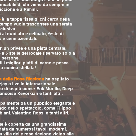
ncabile di chi viene da sempre in
iccione e a Rimini.
e
è la tappa fissa di chi cerca della
tempo vuole trascorrere una serata
clusiva.
 al nubilato e celibato, feste di
e cene aziendali.
r, un privèe e una pista centrale.
 a 5 stelle del locale riservato solo a
 persone.
 i migliori piatti di carne e pesce
a cucina stellata!
la delle Rose Riccione
ha ospitato
ejay a livello internazionale.
o di ospiti come: Erik Morillo, Deep
ncoise Kevorkian e tanti altri.
ipalmente da un pubblico elegante e
do dello spettacolo, come Filippo
iani, Valentino Rossi e tanti altri.
ale è coperta da una grandissima
ndata da numerosi tavoli moderni.
 villa delle rose riccione vicino alla