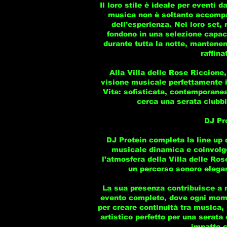
Il loro stile è ideale per eventi d
musica non è soltanto accomp
dell’esperienza. Nei loro set, 
fondono in una selezione capac
durante tutta la notte, mantenen
raffina
Alla Villa delle Rose Riccione
visione musicale perfettamente in
Vita: sofisticata, contemporane
cerca una serata clubbi
DJ Pr
DJ Protein completa la line up 
musicale dinamica e coinvolge
l’atmosfera della Villa delle Ro
un percorso sonoro elegan
La sua presenza contribuisce a 
evento completo, dove ogni mome
per creare continuità tra musica,
artistico perfetto per una serata
impatto c