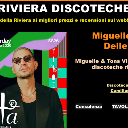
RIVIERA DISCOTECH
e della Riviera ai migliori prezzi e recensioni sul we
Miguell
Dell
Miguelle & Tons Vil
discoteche ri
Discoteca
Camillu
Consulenza
TAVOL