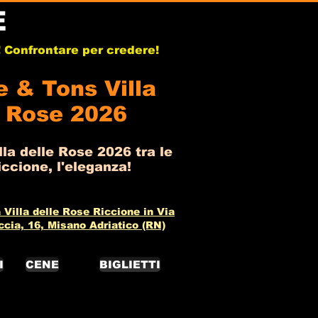
E
b! Confrontare per credere!
e & Tons Villa
e Rose 2026
la delle Rose 2026 tra le
ccione, l'eleganza!
 Villa delle Rose Riccione in Via
ccia, 16, Misano Adriatico (RN)
I
CENE
BIGLIETTI