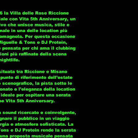
 la Villa delle Rose Riccione
ale con Vita 5th Anniversary, un
vo che unisce musica, stile e
ale in una delle location più
Romagnola. Per questa occasione
Miguelle & Tons e DJ Protein,
e pensata per chi ama il clubbing
zioni più raffinate della scena
nightlife.
situata tra Riccione e Misano
 punto di riferimento dell’estate
o scenografico, la pista sotto le
ionato e l’eleganza della location
 ideale per ospitare una serata
e Vita 5th Anniversary.
un sound ricercato e coinvolgente,
nare il pubblico in un viaggio
rgia e atmosfera sofisticata. La
ons e DJ Protein rende la serata
 una proposta musicale pensata