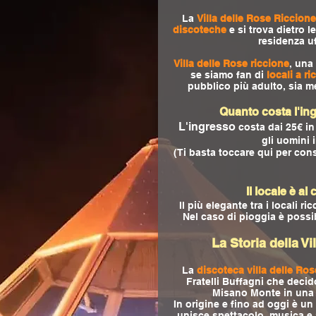
La
Villa delle Rose Riccione
discoteche
e si trova dietro l
residenza uf
Villa delle Rose riccione
, una
se siamo fan di
locali a ri
pubblico più adulto, sia 
Quanto costa l'ing
L'ingresso
costa dai 25€ in
gli uomini 
(Ti basta toccare qui per cons
Il locale è al
Il più elegante tra i locali ri
Nel caso di pioggia è possibi
La Storia della V
La
discoteca villa delle Ro
Fratelli Buffagni che decido
Misano Monte in una d
In origine e fino ad oggi è u
unisce spettacolo, musica e 