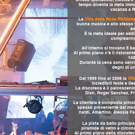
tempo diventa la meta imma
vacanza a R
La
Villa delle Rose Riccion
buona musica e allo stesso 
es
È la meta ideale per addii
compleanno 
All’interno si trovano 5 ba
Al primo piano c’è il ristorante
140
Durante la cena sono serviti
degni di un
Dal 1995 fino al 2006 la
Vil
incredibili feste e De
La discoteca è il palcoscenic
Dish, Roger Sanchez, Fra
La clientela è composta princ
spesso proveniente dal mon
nardi, Albertino, Alessia Fab
La pista da ballo princip
piramide di vetro e circo
Al primo piano della discoteca