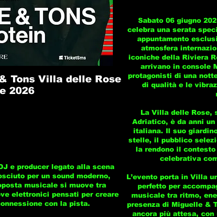
Sabato 06 giugno 2026
celebra una serata speci
appuntamento esclusi
atmosfera internazion
iconiche della Riviera 
arrivano in console 
protagonisti di una nott
& Tons Villa delle Rose
di qualità e le vibra
e 2026
La Villa delle Rose, 
Adriatico, è da anni un
italiana. Il suo giardin
stelle, il pubblico selez
la rendono il contesto
celebrativa com
DJ e producer legato alla scena
osciuto per un sound moderno,
L’evento porta in Villa 
roposta musicale si muove tra
perfetto per accompag
ve elettronici pensati per creare
musicale tra ritmo, ene
onnessione con la pista.
presenza di Miguelle & T
ancora più attesa, con