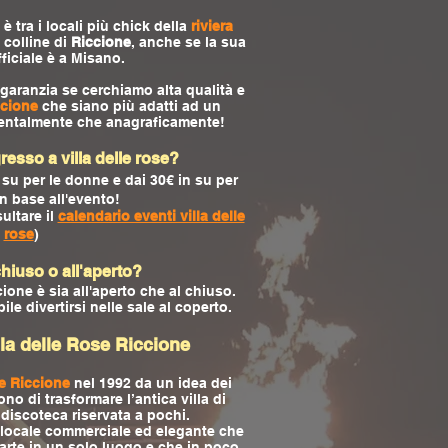
è tra i locali più chick della
riviera
e colline di
Riccione
, anche se la sua
ficiale è a Misano.
 garanzia se cerchiamo alta qualità e
ccione
che siano più adatti ad un
mentalmente che anagraficamente!
resso a villa delle rose?
 su per le donne e dai 30€ in su per
in base all'evento!
ultare il
calendario eventi villa delle
rose
)
 chiuso o all'aperto?
ccione è sia all'aperto che al chiuso.
le divertirsi nelle sale al coperto.
illa delle Rose Riccione
se Riccione
nel 1992 da un idea dei
no di trasformare l’antica villa di
iscoteca riservata a pochi.
n locale commerciale ed elegante che
arte in un solo luogo e che in poco