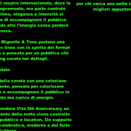
al respiro internazionale, dove la
per chi cerca una notte i
agnamento, ma parte centrale
migliori appuntam
ritmo, eleganza e intensità si
e di accompagnare il pubblico
do alta l’energia senza perdere
tezza.
, Miguelle & Tons portano una
 linea con lo spirito del format
a e pensata per un pubblico che
ng curata nei dettagli.
otein
della serata con una selezione
nte, pensata per valorizzare
se e accompagnare il pubblico in
te ma carico di energia.
rendere Vita 5th Anniversary un
nto della notte viene costruito
 pubblico e location. Un supporto
 celebrativa, moderna e dal forte
lubbing.