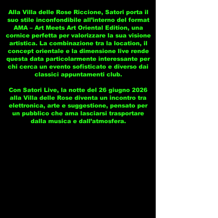
Alla Villa delle Rose Riccione, Satori porta il
suo stile inconfondibile all’interno del format
AMA – Art Meets Art Oriental Edition, una
cornice perfetta per valorizzare la sua visione
artistica. La combinazione tra la location, il
concept orientale e la dimensione live rende
questa data particolarmente interessante per
chi cerca un evento sofisticato e diverso dai
classici appuntamenti club.
Con Satori Live, la notte del 26 giugno 2026
alla Villa delle Rose diventa un incontro tra
elettronica, arte e suggestione, pensato per
un pubblico che ama lasciarsi trasportare
dalla musica e dall’atmosfera.