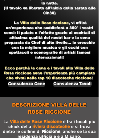
la notte.
(Il tavolo va liberato all'inizio della serata alle
00:30)
La
Villa delle Rose riccione
, vi offirà
un'esperienza che soddisferà a 360° i vostri
sensi: Il palato e l'olfatto grazie ai cocktail di
altissima qualità dei nostri bar e la cena
preparata da Chef di alto livello... le orecchie
con la migliore musica e gli occhi con
spettacoli e scenografie di artisti famosi
internazionali!
Ecco perchè le cene e i tavoli alla
Villa delle
Rose riccione
sono l'esperienza più completa
che vivrai nelle top 10
discoteche riccione!
Consulenza Cene
Consulenza Tavoli
DESCRIZIONE VILLA DELLE
ROSE RICCIONE
La
Villa delle Rose Riccione
è tra i locali più
chick della
riviera discoteche
e si trova
dietro le colline di
Riccione
, anche se la sua
residenza ufficiale è a Misano.