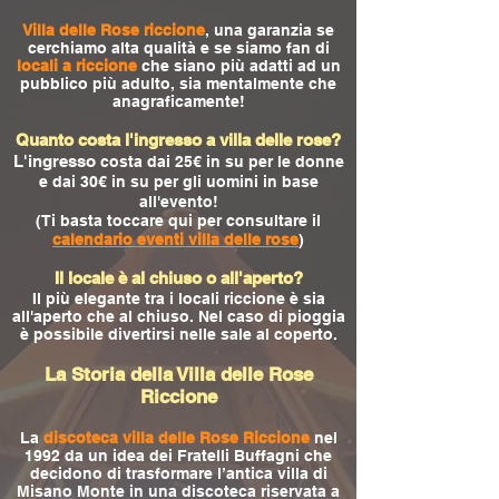
Villa delle Rose riccione
, una garanzia se
cerchiamo alta qualità e se siamo fan di
locali a riccione
che siano più adatti ad un
pubblico più adulto, sia mentalmente che
anagraficamente!
Quanto costa l'ingresso a villa delle rose?
L'ingresso
costa dai 25€ in su per le donne
e dai 30€ in su per gli uomini in base
all'evento!
(Ti basta toccare qui per consultare il
calendario eventi villa delle rose
)
Il locale è al chiuso o all'aperto?
Il più elegante tra i locali riccione è sia
all'aperto che al chiuso. Nel caso di pioggia
è possibile divertirsi nelle sale al coperto.
La Storia della Villa delle Rose
Riccione
La
discoteca villa delle Rose Riccione
nel
1992 da un idea dei Fratelli Buffagni che
decidono di trasformare l’antica villa di
Misano Monte in una discoteca riservata a