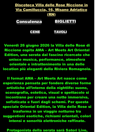
Discoteca Villa delle Rose Riccione in
Via Camilluccia, 16, Misano Adriatico
(RN)
Consulenza
BIGLIETTI
CENE
TAVOLI
Venerdì 26 giugno 2026 la Villa delle Rose di
Riccione ospita AMA – Art Meets Art Oriental
Edition, una serata dal fascino ricercato che
unisce musica, performance, atmosfera
orientale e intrattenimento in una delle
location più eleganti della Riviera Romagnola.
Il format AMA – Art Meets Art nasce come
esperienza pensata per fondere diverse forme
artistiche all’interno della nightlife: suono,
scenografia, estetica, visual e spettacolo si
incontrano per creare una notte immersiva,
sofisticata e fuori dagli schemi. Per questa
speciale Oriental Edition, la Villa delle Rose si
trasforma in un viaggio notturno tra
suggestioni esotiche, richiami orientali, colori
intensi e sonorità elettroniche raffinate.
Protagonista della serata sarà Satori Live,