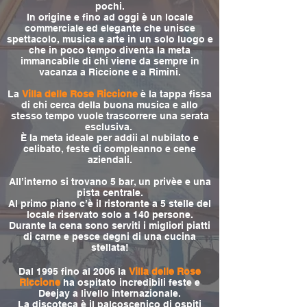
pochi.
In origine e fino ad oggi è un locale
commerciale ed elegante che unisce
spettacolo, musica e arte in un solo luogo e
che in poco tempo diventa la meta
immancabile di chi viene da sempre in
vacanza a Riccione e a Rimini.
La
Villa delle Rose Riccione
è la tappa fissa
di chi cerca della buona musica e allo
stesso tempo vuole trascorrere una serata
esclusiva.
È la meta ideale per addii al nubilato e
celibato, feste di compleanno e cene
aziendali.
All’interno si trovano 5 bar, un privèe e una
pista centrale.
Al primo piano c’è il ristorante a 5 stelle del
locale riservato solo a 140 persone.
Durante la cena sono serviti i migliori piatti
di carne e pesce degni di una cucina
stellata!
Dal 1995 fino al 2006 la
Villa delle Rose
Riccione
ha ospitato incredibili feste e
Deejay a livello internazionale.
La discoteca è il palcoscenico di ospiti