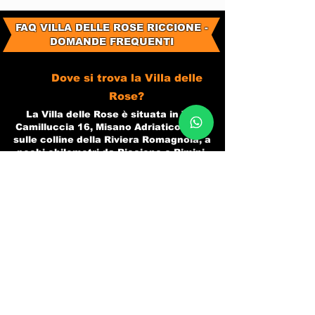
FAQ VILLA DELLE ROSE RICCIONE -
DOMANDE FREQUENTI
Dove si trova la Villa delle
Rose?
La Villa delle Rose è situata in Via
Camilluccia 16, Misano Adriatico (RN),
sulle colline della Riviera Romagnola, a
pochi chilometri da Riccione e Rimini.​
Quali sono gli orari di apertura
della Villa delle Rose?
Il locale apre alle 22:00 per la cena e
dalle 00:00 per la discoteca, con
chiusura prevista intorno alle 06:00 del
mattino.
Qual è l'età minima per entrare