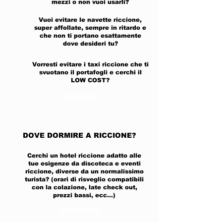
mezzi o non vuoi usarli?
Vuoi evitare le navette riccione,
super affollate, sempre in ritardo e
che non ti portano esattamente
dove desideri tu?
Vorresti evitare i taxi riccione che ti
svuotano il portafogli e cerchi il
LOW COST?
CONTATTACI
DOVE DORMIRE A RICCIONE?
Cerchi un hotel riccione adatto alle
tue esigenze da discoteca e eventi
riccione, diverse da un normalissimo
turista? (orari di risveglio compatibili
con la colazione, late check out,
prezzi bassi, ecc...)
CONTATTACI