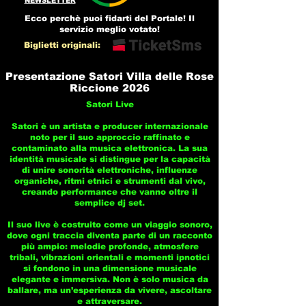
NEWSLETTER
Ecco perchè puoi fidarti del Portale! Il
servizio meglio votato!
Biglietti originali:
Presentazione Satori Villa delle Rose
Riccione 2026
Satori Live
Satori è un artista e producer internazionale
noto per il suo approccio raffinato e
contaminato alla musica elettronica. La sua
identità musicale si distingue per la capacità
di unire sonorità elettroniche, influenze
organiche, ritmi etnici e strumenti dal vivo,
creando performance che vanno oltre il
semplice dj set.
Il suo live è costruito come un viaggio sonoro,
dove ogni traccia diventa parte di un racconto
più ampio: melodie profonde, atmosfere
tribali, vibrazioni orientali e momenti ipnotici
si fondono in una dimensione musicale
elegante e immersiva. Non è solo musica da
ballare, ma un’esperienza da vivere, ascoltare
e attraversare.