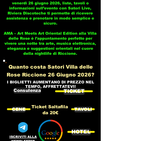
venerdì 26 giugno 2026, liste, tavoli o
informazioni sull’evento con Satori Live,
Riviera Discoteche ti permette di ricevere
assistenza e prenotare in modo semplice e
sicuro.
AMA – Art Meets Art Oriental Edition alla Villa
delle Rose è l’appuntamento perfetto per
vivere una notte tra arte, musica elettronica,
eleganza e suggestioni orientali nel cuore
della nightlife di Riccione.
Quanto costa Satori Villa delle
Rose Riccione 26 Giugno 2026?
I BIGLIETTI AUMENTANO DI PREZZO NEL
TEMPO, AFFRETTATEVI!
Consulenza
TICKET
Ticket Saltafila
CENE
TAVOLI
da 20€
HOTEL
ISCRIVITI ALLA