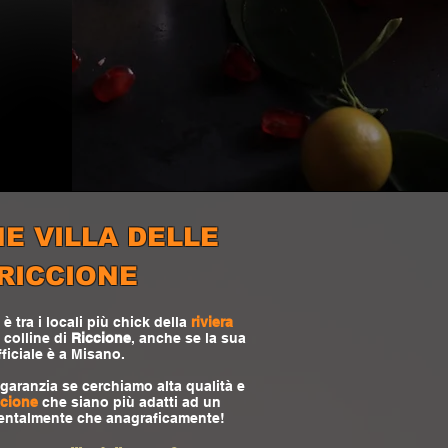
E VILLA DELLE
RICCIONE
è tra i locali più chick della
riviera
e colline di
Riccione
, anche se la sua
ficiale è a Misano.
 garanzia se cerchiamo alta qualità e
ccione
che siano più adatti ad un
mentalmente che anagraficamente!