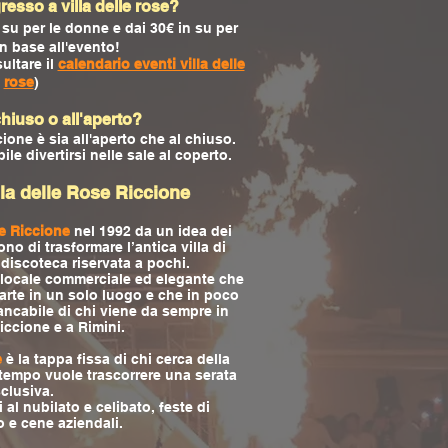
resso a villa delle rose?
 su per le donne e dai 30€ in su per
in base all'evento!
ultare il
calendario eventi villa delle
rose
)
 chiuso o all'aperto?
ccione è sia all'aperto che al chiuso.
le divertirsi nelle sale al coperto.
illa delle Rose Riccione
se Riccione
nel 1992 da un idea dei
no di trasformare l’antica villa di
iscoteca riservata a pochi.
n locale commerciale ed elegante che
arte in un solo luogo e che in poco
ncabile di chi viene da sempre in
iccione e a Rimini.
e
è la tappa fissa di chi cerca della
tempo vuole trascorrere una serata
clusiva.
 al nubilato e celibato, feste di
e cene aziendali.