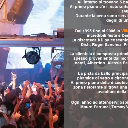
All’interno si trovano 5 ba
Al primo piano c’è il ristorante
140
Durante la cena sono serviti
degni di un
Dal 1995 fino al 2006 la
Vil
incredibili feste e De
La discoteca è il palcoscenic
Dish, Roger Sanchez, Fra
La clientela è composta princ
spesso proveniente dal mon
nardi, Albertino, Alessia Fab
La pista da ballo princip
piramide di vetro e circo
Al primo piano della discoteca
zona ristorante si trova una
ascoltare della
Ogni anno ad attendervi ospit
Mauro Ferrucci, Tommy Ve