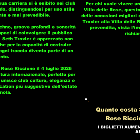
a carriera si è esibito nei club
Per chi vuole vivere un
do, distinguendosi per uno stile
Villa delle Rose, ques
nte e mai prevedibile.
delle occasioni migliori d
Troxler alla Villa delle
chno, groove profondi e sonorità
prevendita, vista l’im
paci di coinvolgere il pubblico
richia
. Seth Troxler è apprezzato non
he per la capacità di costruire
gni traccia diventa parte di un
nto.
 Rose Riccione il 4 luglio 2026
atura internazionale, perfetto per
unisce club culture, eleganza e
cation più suggestive dell’estate
nola.
Quanto costa S
Rose Ricci
I BIGLIETTI AUME
A