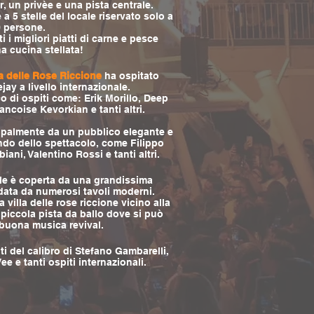
r, un privèe e una pista centrale.
 a 5 stelle del locale riservato solo a
 persone.
 i migliori piatti di carne e pesce
a cucina stellata!
la delle Rose Riccione
ha ospitato
ejay a livello internazionale.
o di ospiti come: Erik Morillo, Deep
ncoise Kevorkian e tanti altri.
ipalmente da un pubblico elegante e
do dello spettacolo, come Filippo
iani, Valentino Rossi e tanti altri.
ale è coperta da una grandissima
ndata da numerosi tavoli moderni.
 villa delle rose riccione vicino alla
 piccola pista da ballo dove si può
 buona musica revival.
i del calibro di Stefano Gambarelli,
e e tanti ospiti internazionali.