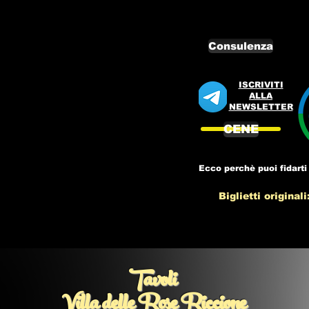
Consulenza
ISCRIVITI
ALLA
NEWSLETTER
CENE
Ecco perchè puoi fidarti 
Biglietti originali
Tavoli
Villa delle Rose Riccione