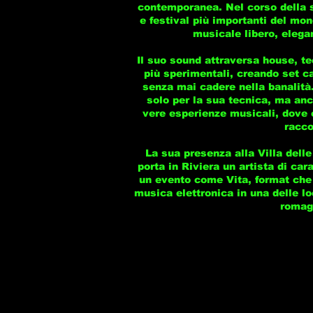
contemporanea. Nel corso della su
e festival più importanti del mon
musicale libero, elega
Il suo sound attraversa house, te
più sperimentali, creando set ca
senza mai cadere nella banalità
solo per la sua tecnica, ma anc
vere esperienze musicali, dove o
racco
La sua presenza alla Villa delle
porta in Riviera un artista di car
un evento come Vita, format che 
musica elettronica in una delle lo
romag