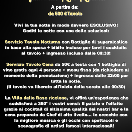
A partire da:
da 500 € Tavolo
Vivi la tua notte in modo davvero ESCLUSIVO!
Goditi la notte con una delle soluzioni:
Servizio Tavolo Notturno
con Bottiglie di superalcolico
in base alla spesa + bibite incluse per farvi i cocktails
al tavolo + ingresso incluso dalle 00:30!
Servizio Tavolo Cena
da 50€ a testa con 1 bottiglia di
vino gratis ogni 4 persone + menu fisso (da richiedere al
momento della prenotazione) + ingresso dalle 22:00 per
tutta la notte.
(Il tavolo va liberato all'inizio della serata alle 00:30)
La
Villa delle Rose riccione
, vi offirà un'esperienza che
soddisferà a 360° i vostri sensi: Il palato e l'olfatto
grazie ai cocktail di altissima qualità dei nostri bar e la
cena preparata da Chef di alto livello... le orecchie con
la migliore musica e gli occhi con spettacoli e
scenografie di artisti famosi internazionali!