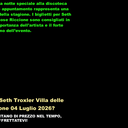
a notte speciale alla discoteca
to appuntamento rappresenta una
ella stagione. I biglietti per Seth
 Rose Riccione sono consigliati in
portanza dell’artista e il forte
mo dell’evento.
eth Troxler Villa delle
one 04 Luglio 2026?
NTANO DI PREZZO NEL TEMPO,
FFRETTATEVI!