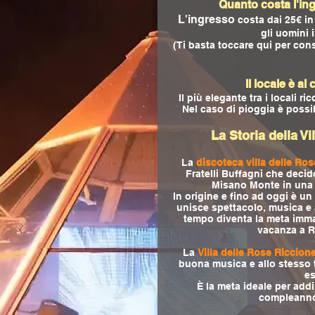
Quanto costa l'ing
L'ingresso
costa dai 25€ in
gli uomini 
(Ti basta toccare qui per cons
Il locale è al
Il più elegante tra i locali ri
Nel caso di pioggia è possibi
La Storia della V
La
discoteca villa delle Ro
Fratelli Buffagni che decido
Misano Monte in una d
In origine e fino ad oggi è u
unisce spettacolo, musica e 
tempo diventa la meta imma
vacanza a R
La
Villa delle Rose Riccion
buona musica e allo stesso 
es
È la meta ideale per addii
compleanno 