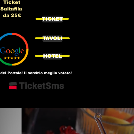
Ticket
Saltafila
da 25€
TICKET
TAVOLI
HOTEL
del Portale! Il servizio meglio votato!
: