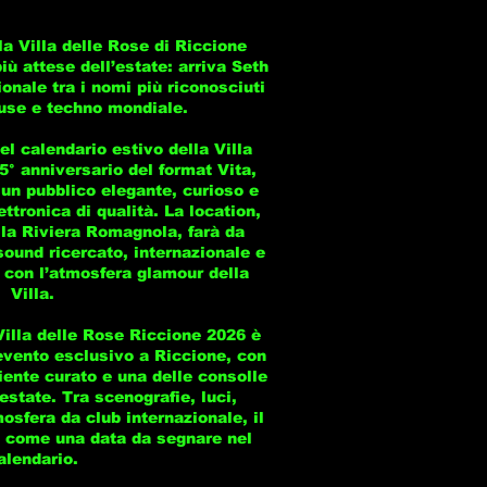
la Villa delle Rose di Riccione
iù attese dell’estate: arriva Seth
ionale tra i nomi più riconosciuti
use e techno mondiale.
el calendario estivo della Villa
 5° anniversario del format Vita,
un pubblico elegante, curioso e
tronica di qualità. La location,
ella Riviera Romagnola, farà da
sound ricercato, internazionale e
 con l’atmosfera glamour della
Villa.
Villa delle Rose Riccione 2026 è
evento esclusivo a Riccione, con
ente curato e una delle consolle
’estate. Tra scenografie, luci,
osfera da club internazionale, il
a come una data da segnare nel
alendario.