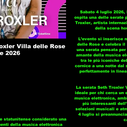
Sabato 4 luglio 2026, 
ospita una delle serate p
Troxler, artista internaz
della scena ho
L’evento si inserisce n
delle Rose e celebra il
xler Villa delle Rose
una serata pensata per 
e 2026
amante della musica elet
tra le più iconiche d
cornice a una notte dal 
perfettamente in linea
La serata Seth Troxler 
ideale per chi cerca un 
musica elettronica, ambi
più interessanti dell
selezioni musicali e atm
4 luglio si preannunci
re statunitense considerato una
c
luenti della musica elettronica