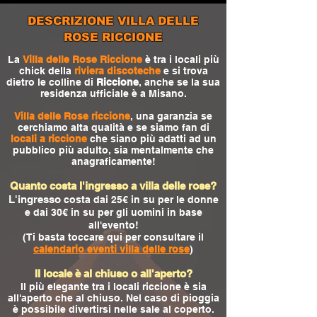
DESCRIZIONE VILLA DELLE
ROSE RICCIONE
La
Villa delle Rose Riccione
è tra i locali più
chick della
riviera discoteche
e si trova
dietro le colline di
Riccione
, anche se la sua
residenza ufficiale è a Misano.
Villa delle Rose riccione
, una garanzia se
cerchiamo alta qualità e se siamo fan di
locali a riccione
che siano più adatti ad un
pubblico più adulto, sia mentalmente che
anagraficamente!
Quanto costa l'ingresso a villa delle rose?
L'ingresso
costa dai 25€ in su per le donne
e dai 30€ in su per gli uomini in base
all'evento!
(Ti basta toccare qui per consultare il
calendario eventi villa delle rose
)
Il locale è al chiuso o all'aperto?
Il più elegante tra i locali riccione è sia
all'aperto che al chiuso. Nel caso di pioggia
è possibile divertirsi nelle sale al coperto.