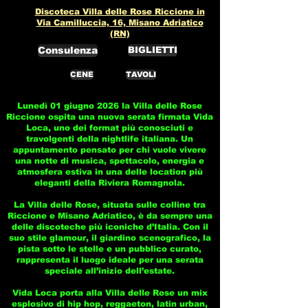
Discoteca Villa delle Rose Riccione in
Via Camilluccia, 16, Misano Adriatico
(RN)
Consulenza
BIGLIETTI
CENE
TAVOLI
Lunedì 01 giugno 2026 la Villa delle Rose
Riccione ospita una nuova serata firmata Vida
Loca, uno dei format più conosciuti e
travolgenti della nightlife italiana. Un
appuntamento pensato per chi vuole vivere
una notte di musica, spettacolo, energia e
atmosfera estiva in una delle location più
eleganti della Riviera Romagnola.
La Villa delle Rose, situata sulle colline tra
Riccione e Misano Adriatico, è da sempre una
delle discoteche più iconiche d’Italia. Con il
suo stile glamour, il giardino scenografico, la
pista sotto le stelle e un pubblico curato,
rappresenta il luogo ideale per una serata
speciale all’inizio dell’estate.
Vida Loca porta alla Villa delle Rose un mix
esplosivo di hip hop, reggaeton, latin urban,