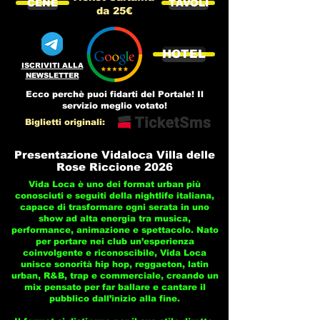
CENE
TAVOLI
da 25€
HOTEL
ISCRIVITI ALLA
NEWSLETTER
Ecco perchè puoi fidarti del Portale! Il
servizio meglio votato!
Biglietti originali:
Presentazione Vidaloca Villa delle
Rose Riccione 2026
Vida Loca è uno dei format urban più
conosciuti e seguiti della nightlife italiana,
capace di trasformare ogni serata in uno
show ad alta energia tra musica,
performance, animazione e spettacolo. Nato
per portare nei club un’esperienza
coinvolgente e riconoscibile, Vida Loca
unisce sonorità hip hop, reggaeton, latin
urban, R&B, trap e commerciale, creando un
mix pensato per far ballare e cantare il
pubblico dall’inizio alla fine.