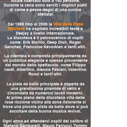
locale riservato solo a 140 persone.
Durante la cena sono serviti i migliori piatti
di carne e pesce degni di una cucina
stellata!
Dal 1995 fino al 2006 la
Villa delle Rose
Riccione
ha ospitato incredibili feste e
Deejay a livello internazionale.
La discoteca è il palcoscenico di ospiti
come: Erik Morillo, Deep Dish, Roger
Sanchez, Francoise Kevorkian e tanti altri.
La clientela è composta principalmente da
un pubblico elegante e spesso proveniente
dal mondo dello spettacolo, come Filippo
nardi, Albertino, Alessia Fabiani, Valentino
Rossi e tanti altri.
La pista da ballo principale è coperta da
una grandissima piramide di vetro e
circondata da numerosi tavoli moderni.
Al primo piano della discoteca villa delle
rose riccione vicino alla zona ristorante si
trova una piccola pista da ballo dove si può
ascoltare della buona musica revival.
Ogni anno ad attendervi ospiti del calibro di
Stefano Gambarelli, Mauro Ferrucci, Tommy