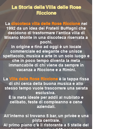
La Storia della Villa delle Rose
Riccione
La
discoteca villa delle Rose Riccione
nel
1992 da un idea dei Fratelli Buffagni che
decidono di trasformare l’antica villa di
Misano Monte in una discoteca riservata a
pochi.
In origine e fino ad oggi è un locale
commerciale ed elegante che unisce
spettacolo, musica e arte in un solo luogo e
che in poco tempo diventa la meta
immancabile di chi viene da sempre in
vacanza a Riccione e a Rimini.
La
Villa delle Rose Riccione
è la tappa fissa
di chi cerca della buona musica e allo
stesso tempo vuole trascorrere una serata
esclusiva.
È la meta ideale per addii al nubilato e
celibato, feste di compleanno e cene
aziendali.
All’interno si trovano 5 bar, un privèe e una
pista centrale.
Al primo piano c’è il ristorante a 5 stelle del