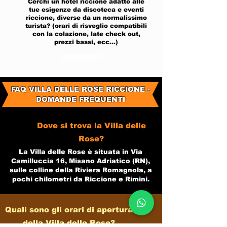
Cerchi un hotel riccione adatto alle
tue esigenze da discoteca e eventi
riccione, diverse da un normalissimo
turista? (orari di risveglio compatibili
con la colazione, late check out,
prezzi bassi, ecc...)
CONTATTACI
FAQ VILLA DELLE ROSE RICCIONE -
DOMANDE FREQUENTI
Dove si trova la Villa delle
Rose?
La Villa delle Rose è situata in Via
Camilluccia 16, Misano Adriatico (RN),
sulle colline della Riviera Romagnola, a
pochi chilometri da Riccione e Rimini.​
Quali sono gli orari di apertura
della Villa delle Rose?