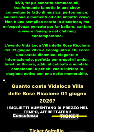
R&B, trap e sonorità commerciali,
trasformando la notte in uno show
coinvolgente fatto di musica, performance,
animazione e momenti ad alto impatto visivo.
Non è una semplice serata in discoteca, ma
un’esperienza pensata per far ballare, cantare
e vivere l’energia del clubbing
contemporaneo.
L’evento Vida Loca Villa delle Rose Riccione
del 01 giugno 2026 è consigliato a chi cerca
una serata dinamica, elegante e
internazionale, perfetta per gruppi di amici,
turisti in Riviera, addii al celibato e nubilato,
compleanni o per chi vuole iniziare la
stagione estiva con una notte memorabile.
Quanto costa Vidaloca Villa
delle Rose Riccione 01 giugno
2026?
I BIGLIETTI AUMENTANO DI PREZZO NEL
TEMPO, AFFRETTATEVI!
Consulenza
TICKET
Ticket Saltafila