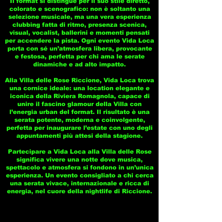
Il format si distingue per il suo stile diretto,
colorato e scenografico: non è soltanto una
selezione musicale, ma una vera esperienza
clubbing fatta di ritmo, presenza scenica,
visual, vocalist, ballerini e momenti pensati
per accendere la pista. Ogni evento Vida Loca
porta con sé un’atmosfera libera, provocante
e festosa, perfetta per chi ama le serate
dinamiche e ad alto impatto.
Alla Villa delle Rose Riccione, Vida Loca trova
una cornice ideale: una location elegante e
iconica della Riviera Romagnola, capace di
unire il fascino glamour della Villa con
l’energia urban del format. Il risultato è una
serata potente, moderna e coinvolgente,
perfetta per inaugurare l’estate con uno degli
appuntamenti più attesi della stagione.
Partecipare a Vida Loca alla Villa delle Rose
significa vivere una notte dove musica,
spettacolo e atmosfera si fondono in un’unica
esperienza. Un evento consigliato a chi cerca
una serata vivace, internazionale e ricca di
energia, nel cuore della nightlife di Riccione.