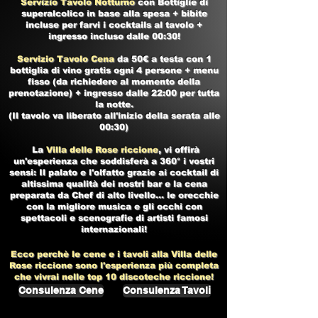
Servizio Tavolo Notturno
con Bottiglie di
superalcolico in base alla spesa + bibite
incluse per farvi i cocktails al tavolo +
ingresso incluso dalle 00:30!
Servizio Tavolo Cena
da 50€ a testa con 1
bottiglia di vino gratis ogni 4 persone + menu
fisso (da richiedere al momento della
prenotazione) + ingresso dalle 22:00 per tutta
la notte.
(Il tavolo va liberato all'inizio della serata alle
00:30)
La
Villa delle Rose riccione
, vi offirà
un'esperienza che soddisferà a 360° i vostri
sensi: Il palato e l'olfatto grazie ai cocktail di
altissima qualità dei nostri bar e la cena
preparata da Chef di alto livello... le orecchie
con la migliore musica e gli occhi con
spettacoli e scenografie di artisti famosi
internazionali!
Ecco perchè le cene e i tavoli alla
Villa delle
Rose riccione
sono l'esperienza più completa
che vivrai nelle top 10
discoteche riccione!
Consulenza Cene
Consulenza Tavoli