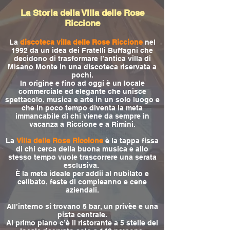
La Storia della Villa delle Rose
Riccione
La
discoteca villa delle Rose Riccione
nel
1992 da un idea dei Fratelli Buffagni che
decidono di trasformare l’antica villa di
Misano Monte in una discoteca riservata a
pochi.
In origine e fino ad oggi è un locale
commerciale ed elegante che unisce
spettacolo, musica e arte in un solo luogo e
che in poco tempo diventa la meta
immancabile di chi viene da sempre in
vacanza a Riccione e a Rimini.
La
Villa delle Rose Riccione
è la tappa fissa
di chi cerca della buona musica e allo
stesso tempo vuole trascorrere una serata
esclusiva.
È la meta ideale per addii al nubilato e
celibato, feste di compleanno e cene
aziendali.
All’interno si trovano 5 bar, un privèe e una
pista centrale.
Al primo piano c’è il ristorante a 5 stelle del