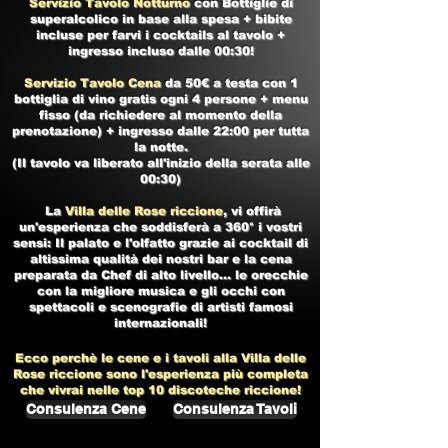
Servizio Tavolo Notturno
con Bottiglie di
superalcolico in base alla spesa + bibite
incluse per farvi i cocktails al tavolo +
ingresso incluso dalle 00:30!
Servizio Tavolo Cena
da 50€ a testa con 1
bottiglia di vino gratis ogni 4 persone + menu
fisso (da richiedere al momento della
prenotazione) + ingresso dalle 22:00 per tutta
la notte.
(Il tavolo va liberato all'inizio della serata alle
00:30)
La
Villa delle Rose riccione
, vi offirà
un'esperienza che soddisferà a 360° i vostri
sensi: Il palato e l'olfatto grazie ai cocktail di
altissima qualità dei nostri bar e la cena
preparata da Chef di alto livello... le orecchie
con la migliore musica e gli occhi con
spettacoli e scenografie di artisti famosi
internazionali!
Ecco perchè le cene e i tavoli alla
Villa delle
Rose riccione
sono l'esperienza più completa
che vivrai nelle top 10
discoteche riccione!
Consulenza Cene
Consulenza Tavoli