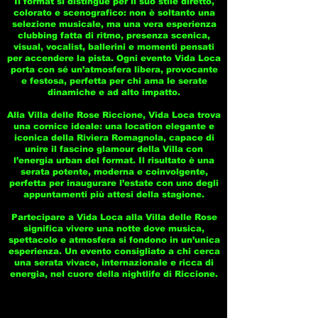
Il format si distingue per il suo stile diretto,
colorato e scenografico: non è soltanto una
selezione musicale, ma una vera esperienza
clubbing fatta di ritmo, presenza scenica,
visual, vocalist, ballerini e momenti pensati
per accendere la pista. Ogni evento Vida Loca
porta con sé un’atmosfera libera, provocante
e festosa, perfetta per chi ama le serate
dinamiche e ad alto impatto.
Alla Villa delle Rose Riccione, Vida Loca trova
una cornice ideale: una location elegante e
iconica della Riviera Romagnola, capace di
unire il fascino glamour della Villa con
l’energia urban del format. Il risultato è una
serata potente, moderna e coinvolgente,
perfetta per inaugurare l’estate con uno degli
appuntamenti più attesi della stagione.
Partecipare a Vida Loca alla Villa delle Rose
significa vivere una notte dove musica,
spettacolo e atmosfera si fondono in un’unica
esperienza. Un evento consigliato a chi cerca
una serata vivace, internazionale e ricca di
energia, nel cuore della nightlife di Riccione.