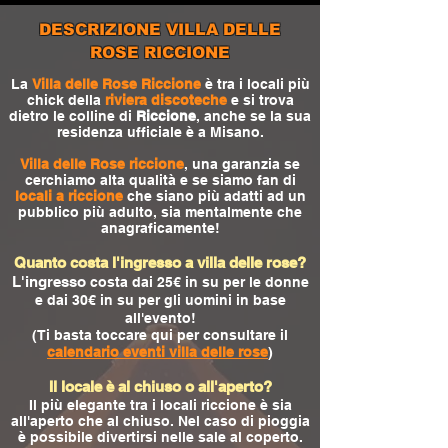
DESCRIZIONE VILLA DELLE
ROSE RICCIONE
La
Villa delle Rose Riccione
è tra i locali più
chick della
riviera discoteche
e si trova
dietro le colline di
Riccione
, anche se la sua
residenza ufficiale è a Misano.
Villa delle Rose riccione
, una garanzia se
cerchiamo alta qualità e se siamo fan di
locali a riccione
che siano più adatti ad un
pubblico più adulto, sia mentalmente che
anagraficamente!
Quanto costa l'ingresso a villa delle rose?
L'ingresso
costa dai 25€ in su per le donne
e dai 30€ in su per gli uomini in base
all'evento!
(Ti basta toccare qui per consultare il
calendario eventi villa delle rose
)
Il locale è al chiuso o all'aperto?
Il più elegante tra i locali riccione è sia
all'aperto che al chiuso. Nel caso di pioggia
è possibile divertirsi nelle sale al coperto.