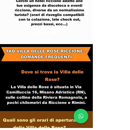
Cerchi un hotel riccione adatto alle
tue esigenze da discoteca e eventi
riccione, diverse da un normalissimo
turista? (orari di risveglio compatibili
con la colazione, late check out,
prezzi bassi, ecc...)
CONTATTACI
FAQ VILLA DELLE ROSE RICCIONE -
DOMANDE FREQUENTI
Dove si trova la Villa delle
Rose?
La Villa delle Rose è situata in Via
Camilluccia 16, Misano Adriatico (RN),
sulle colline della Riviera Romagnola, a
pochi chilometri da Riccione e Rimini.​
Quali sono gli orari di apertura
della Villa delle Rose?