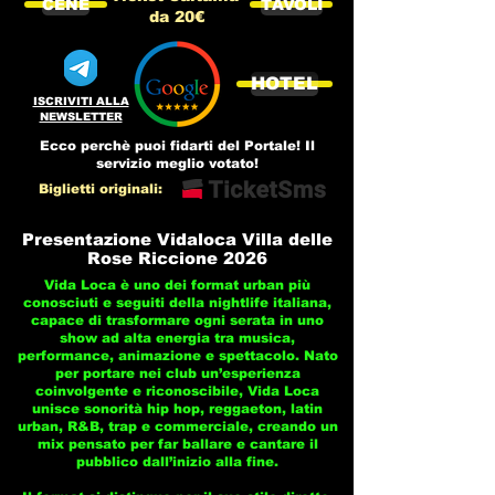
CENE
TAVOLI
da 20€
HOTEL
ISCRIVITI ALLA
NEWSLETTER
Ecco perchè puoi fidarti del Portale! Il
servizio meglio votato!
Biglietti originali:
Presentazione Vidaloca Villa delle
Rose Riccione 2026
Vida Loca è uno dei format urban più
conosciuti e seguiti della nightlife italiana,
capace di trasformare ogni serata in uno
show ad alta energia tra musica,
performance, animazione e spettacolo. Nato
per portare nei club un’esperienza
coinvolgente e riconoscibile, Vida Loca
unisce sonorità hip hop, reggaeton, latin
urban, R&B, trap e commerciale, creando un
mix pensato per far ballare e cantare il
pubblico dall’inizio alla fine.