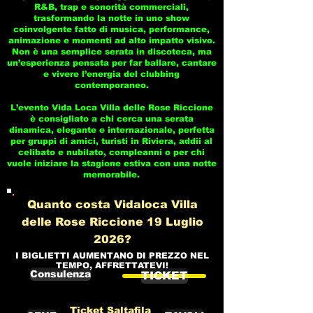
R&B, trap e sonorità commerciali,
trasformando la notte in uno show
coinvolgente fatto di musica, performance,
animazione e momenti ad alto impatto visivo.
Non è una semplice serata in discoteca, ma
un’esperienza pensata per far ballare, cantare
e vivere l’energia del clubbing
contemporaneo.
L’evento Vida Loca Villa delle Rose Riccione
è consigliato a chi cerca una serata
dinamica, elegante e internazionale, perfetta
per gruppi di amici, turisti in Riviera, addii al
celibato e nubilato, compleanni o per chi
vuole iniziare la stagione estiva con una notte
memorabile.
Quanto costa Vidaloca Villa
delle Rose Riccione 19 Luglio
2026?
I BIGLIETTI AUMENTANO DI PREZZO NEL
TEMPO, AFFRETTATEVI!
Consulenza
TICKET
Ticket Saltafila