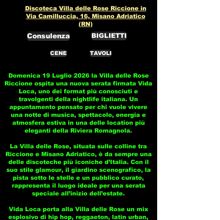
Discoteca Villa delle Rose Riccione in
Via Camilluccia, 16, Misano Adriatico
(RN)
Consulenza
BIGLIETTI
CENE
TAVOLI
Domenica 19 Luglio 2026 la Villa delle Rose
Riccione ospita una nuova serata firmata Vida
Loca, uno dei format più conosciuti e
travolgenti della nightlife italiana. Un
appuntamento pensato per chi vuole vivere
una notte di musica, spettacolo, energia e
atmosfera estiva in una delle location più
eleganti della Riviera Romagnola.
La Villa delle Rose, situata sulle colline tra
Riccione e Misano Adriatico, è da sempre una
delle discoteche più iconiche d’Italia. Con il
suo stile glamour, il giardino scenografico, la
pista sotto le stelle e un pubblico curato,
rappresenta il luogo ideale per una serata
speciale all’inizio dell’estate.
Vida Loca porta alla Villa delle Rose un mix
esplosivo di hip hop, reggaeton, latin urban,