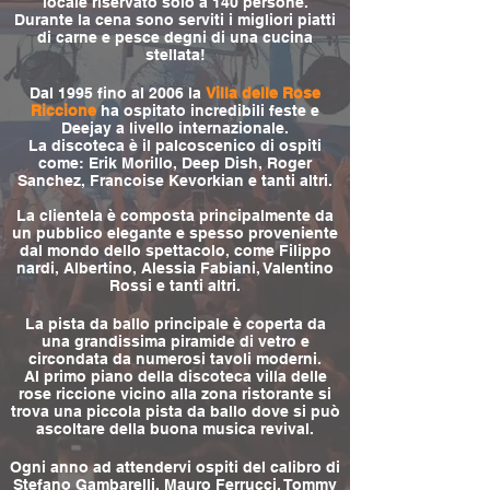
locale riservato solo a 140 persone.
Durante la cena sono serviti i migliori piatti
di carne e pesce degni di una cucina
stellata!
Dal 1995 fino al 2006 la
Villa delle Rose
Riccione
ha ospitato incredibili feste e
Deejay a livello internazionale.
La discoteca è il palcoscenico di ospiti
come: Erik Morillo, Deep Dish, Roger
Sanchez, Francoise Kevorkian e tanti altri.
La clientela è composta principalmente da
un pubblico elegante e spesso proveniente
dal mondo dello spettacolo, come Filippo
nardi, Albertino, Alessia Fabiani, Valentino
Rossi e tanti altri.
La pista da ballo principale è coperta da
una grandissima piramide di vetro e
circondata da numerosi tavoli moderni.
Al primo piano della discoteca villa delle
rose riccione vicino alla zona ristorante si
trova una piccola pista da ballo dove si può
ascoltare della buona musica revival.
Ogni anno ad attendervi ospiti del calibro di
Stefano Gambarelli, Mauro Ferrucci, Tommy