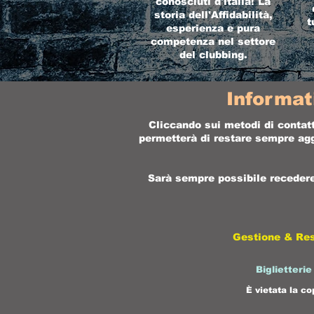
conosciuti d'italia! La
storia dell'Affidabilità,
t
esperienza e pura
competenza nel settore
del clubbing.
Informat
Cliccando sui metodi di contatt
permetterà di restare sempre aggi
Sarà sempre possibile recedere 
Gestione & Re
Biglietterie
È vietata la co