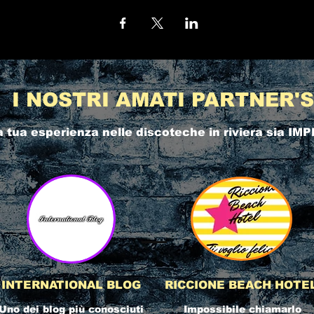
I NOSTRI AMATI PARTNER'S
a tua esperienza nelle
discoteche in riviera
sia IMP
INTERNATIONAL BLOG
RICCIONE BEACH HOTE
Uno dei blog più conosciuti
Impossibile chiamarlo