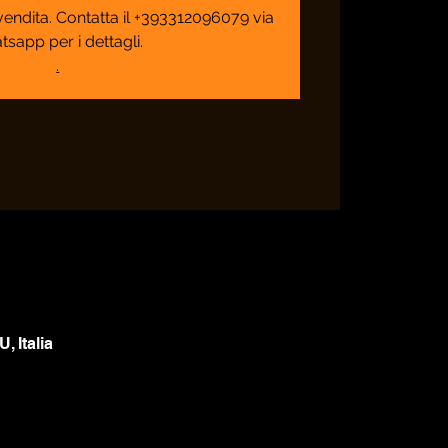
n vendita. Contatta il +393312096079 via
tsapp per i dettagli.
.
, Italia