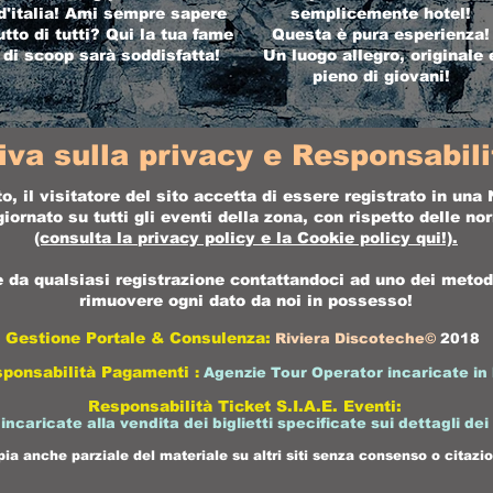
d'italia! Ami sempre sapere
semplicemente hotel!
utto di tutti? Qui la tua fame
Questa è pura esperienza!
di scoop sarà soddisfatta!
Un luogo allegro, originale 
pieno di giovani!
iva sulla privacy e Responsabilit
o, il visitatore del sito accetta di essere registrato in un
ornato su tutti gli eventi della zona, con rispetto delle n
(consulta la
privacy policy
e la
Cookie policy
qui!).
da qualsiasi registrazione contattandoci ad uno dei metodi 
rimuovere ogni dato da noi in possesso!
Gestione Portale & Consulenza:
Riviera Discoteche©
2018
sponsabilità Pagamenti
:
Agenzie Tour Operator incaricate in 
Responsabilità Ticket S.I.A.E. Eventi:
 incaricate alla vendita dei biglietti specificate sui dettagli dei
pia anche parziale del materiale su altri siti senza consenso o citazio