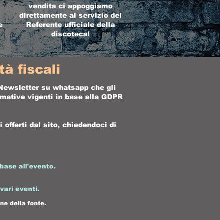
vendita ci appoggiamo
direttamente al servizio del
e
Referente ufficiale della
discoteca!
à fiscali
a Newsletter su whatsapp che gli
ormative vigenti in base alla GDPR
offerti dal sito, chiedendoci di
base all'evento.
 vari eventi.
ne della fonte.