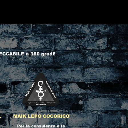
ECCABILE a 360 gradi!
L
MAIK LEPO COCORICO
Per la consulenza e la