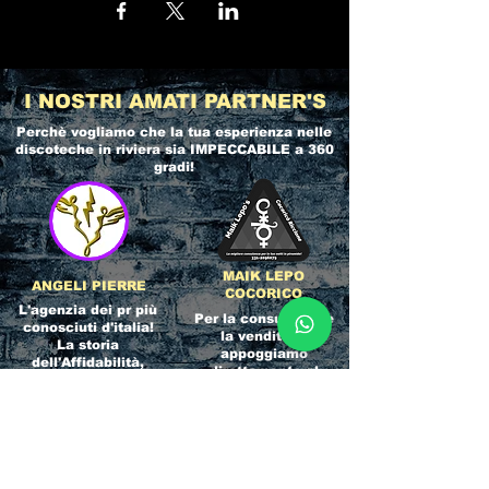
I NOSTRI AMATI PARTNER'S
Perchè vogliamo che la tua esperienza nelle
discoteche in riviera
sia IMPECCABILE a 360
gradi!
MAIK LEPO
ANGELI PIERRE
COCORICO
L'agenzia dei pr più
Per la consulenza e
conosciuti d'italia!
la vendita ci
La storia
appoggiamo
dell'Affidabilità,
direttamente al
esperienza e pura
servizio del
competenza nel
Referente ufficiale
settore del
della discoteca!
clubbing.