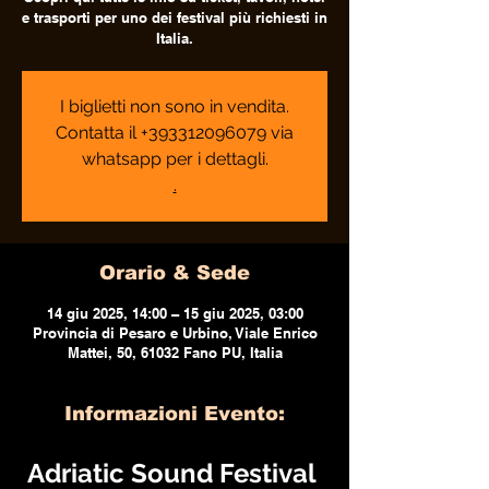
e trasporti per uno dei festival più richiesti in
Italia.
I biglietti non sono in vendita.
Contatta il +393312096079 via
whatsapp per i dettagli.
.
Orario & Sede
14 giu 2025, 14:00 – 15 giu 2025, 03:00
Provincia di Pesaro e Urbino, Viale Enrico
Mattei, 50, 61032 Fano PU, Italia
Informazioni Evento:
Adriatic Sound Festival 