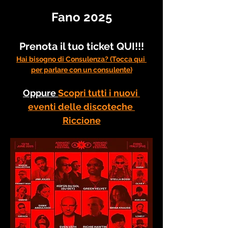
Fano 2025
Prenota il tuo ticket QUI!!!
Hai bisogno di Consulenza? (Tocca qui 
per parlare con un consulente)
Oppure 
Scopri tutti i nuovi 
eventi delle discoteche 
Riccione