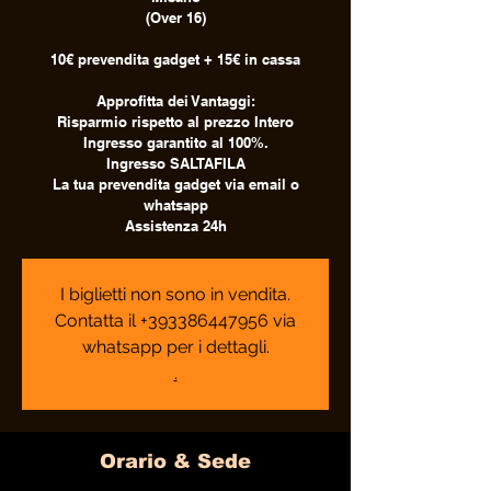
(Over 16)
10€ prevendita gadget + 15€ in cassa
Approfitta dei Vantaggi:
Risparmio rispetto al prezzo Intero
Ingresso garantito al 100%.
Ingresso SALTAFILA
La tua prevendita gadget via email o
whatsapp
Assistenza 24h
I biglietti non sono in vendita.
Contatta il +393386447956 via
whatsapp per i dettagli.
.
Orario & Sede