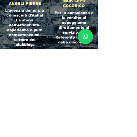
MAIK LEPO
ANGELI PIERRE
COCORICO
L'agenzia dei pr più
Per la consulenza e
conosciuti d'italia!
la vendita ci
La storia
appoggiamo
dell'Affidabilità,
direttamente al
esperienza e pura
servizio del
competenza nel
Referente ufficiale
settore del
della discoteca!
clubbing.
RICCIONE
INTERNATIONA
BEACH HOTEL
L BLOG
Impossibile
Uno dei blog più
chiamarlo
conosciuti d'italia!
semplicemente hotel!
Ami sempre
Questa è pura
sapere tutto di
esperienza! Un luogo
tutti? Qui la tua
allegro, originale e
fame di scoop sarà
pieno di giovani!
soddisfatta!
Informativa sulla privacy e