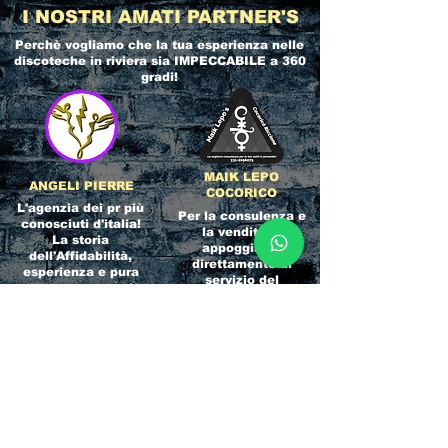
I NOSTRI AMATI PARTNER'S
Perchè vogliamo che la tua esperienza nelle
discoteche in riviera
sia IMPECCABILE a 360
gradi!
MAIK LEPO
ANGELI PIERRE
COCORICO
L'agenzia dei pr più
Per la consulenza e
conosciuti d'italia!
la vendita ci
La storia
appoggiamo
dell'Affidabilità,
direttamente al
esperienza e pura
servizio del
competenza nel
Referente ufficiale
settore del
della discoteca!
clubbing.
RICCIONE
INTERNATIONA
BEACH HOTEL
L BLOG