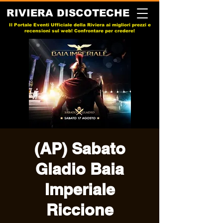
RIVIERA DISCOTECHE
Il Portale Eventi Ufficiale della Riviera ai migliori prezzi e
recensioni sul web! Confrontare per credere!
(AP) Sabato
Gladio Baia
Imperiale
Riccione