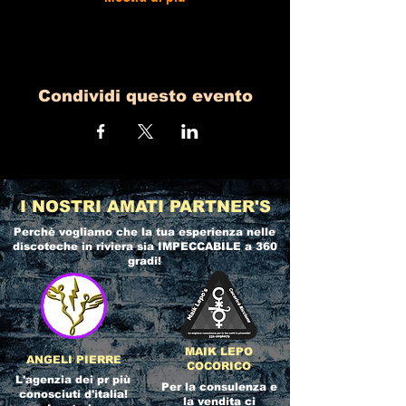
Condividi questo evento
I NOSTRI AMATI PARTNER'S
Perchè vogliamo che la tua esperienza nelle
discoteche in riviera
sia IMPECCABILE a 360
gradi!
MAIK LEPO
ANGELI PIERRE
COCORICO
L'agenzia dei pr più
Per la consulenza e
conosciuti d'italia!
la vendita ci