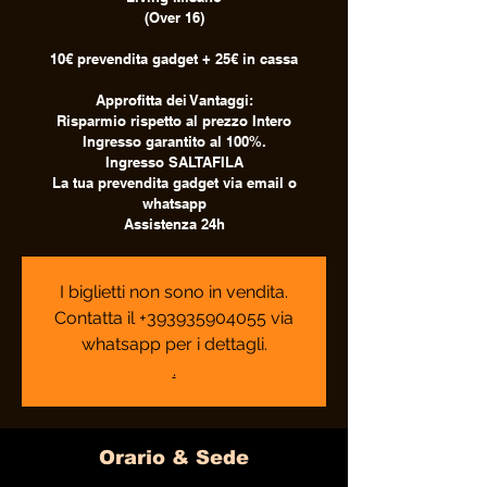
(Over 16)
10€ prevendita gadget + 25€ in cassa
Approfitta dei Vantaggi:
Risparmio rispetto al prezzo Intero
Ingresso garantito al 100%.
Ingresso SALTAFILA
La tua prevendita gadget via email o
whatsapp
Assistenza 24h
I biglietti non sono in vendita.
Contatta il +393935904055 via
whatsapp per i dettagli.
.
Orario & Sede