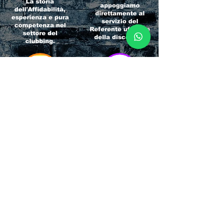
La storia
appoggiamo
dell'Affidabilità,
direttamente al
esperienza e pura
servizio del
competenza nel
Referente ufficiale
settore del
della discoteca!
clubbing.
RICCIONE
INTERNATIONA
BEACH HOTEL
L BLOG
Impossibile
Uno dei blog più
chiamarlo
conosciuti d'italia!
semplicemente hotel!
Ami sempre
Questa è pura
sapere tutto di
esperienza! Un luogo
tutti? Qui la tua
allegro, originale e
fame di scoop sarà
pieno di giovani!
soddisfatta!
Informativa sulla privacy e
Responsabilità fiscali
Cliccando sui metodi di contatto, il visitatore
del sito accetta di essere registrato in una