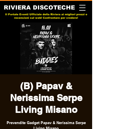
RIVIERA DISCOTECHE
Il Portale Eventi Ufficiale della Riviera ai migliori prezzi e
recensioni sul web! Confrontare per credere!
(B) Papav &
Nerissima Serpe
Living Misano
Prevendite Gadget Papav & Nerissima Serpe
Living Misano