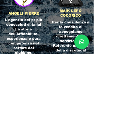
MAIK LEPO
ANGELI PIERRE
COCORICO
L'agenzia dei pr più
Per la consulenza e
conosciuti d'italia!
la vendita ci
La storia
appoggiamo
dell'Affidabilità,
direttamente al
esperienza e pura
servizio del
competenza nel
Referente ufficiale
settore del
della discoteca!
clubbing.
RICCIONE
INTERNATIONA
BEACH HOTEL
L BLOG
Impossibile
Uno dei blog più
chiamarlo
conosciuti d'italia!
semplicemente hotel!
Ami sempre
Questa è pura
sapere tutto di
esperienza! Un luogo
tutti? Qui la tua
allegro, originale e
fame di scoop sarà
pieno di giovani!
soddisfatta!