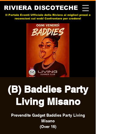
RIVIERA DISCOTECHE
Il Portale Eventi Ufficiale della Riviera ai migliori prezzi e
recensioni sul web! Confrontare per credere!
(B) Baddies Party
Living Misano
Prevendite Gadget Baddies Party Living
Misano
(Over 16)