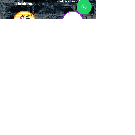
della discoteca!
clubbing.
RICCIONE
INTERNATIONA
BEACH HOTEL
L BLOG
Impossibile
Uno dei blog più
chiamarlo
conosciuti d'italia!
semplicemente hotel!
Ami sempre
Questa è pura
sapere tutto di
esperienza! Un luogo
tutti? Qui la tua
allegro, originale e
fame di scoop sarà
pieno di giovani!
soddisfatta!
Informativa sulla privacy e
Responsabilità fiscali
Cliccando sui metodi di contatto, il visitatore
del sito accetta di essere registrato in una
Newsletter su whatsapp che gli permetterà di
restare sempre aggiornato su tutti gli eventi
della zona, con rispetto delle normative vigenti
in base alla GDPR
(consulta la
privacy policy
e la
Cookie policy