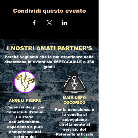
Condividi questo evento
I NOSTRI AMATI PARTNER'S
Perchè vogliamo che la tua esperienza nelle
discoteche in riviera
sia IMPECCABILE a 360
gradi!
MAIK LEPO
ANGELI PIERRE
COCORICO
L'agenzia dei pr più
Per la consulenza e
conosciuti d'italia!
la vendita ci
La storia
appoggiamo
dell'Affidabilità,
direttamente al
esperienza e pura
servizio del
competenza nel
Referente ufficiale
settore del