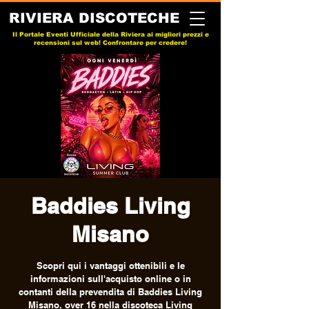
RIVIERA DISCOTECHE
Il Portale Eventi Ufficiale della Riviera ai migliori prezzi e
recensioni sul web! Confrontare per credere!
Baddies Living
Misano
Scopri qui i vantaggi ottenibili e le
informazioni sull'acquisto online o in
contanti della prevendita di Baddies Living
Misano, over 16 nella discoteca Living