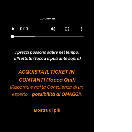
I prezzi possono salire nel tempo, 
affrettati! (Tocca il pulsante sopra)
ACQUISTA IL TICKET IN 
CONTANTI (Tocca Qui!)
(Risparmi e hai la Consulenza di un 
esperto + 
possibilità di OMAGGI
!)
Mostra di più