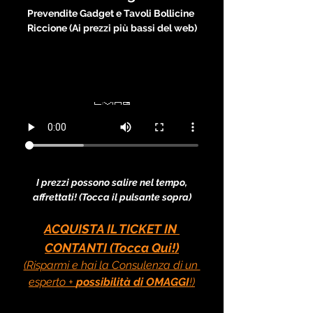
Prevendite Gadget e Tavoli Bollicine 
Riccione (Ai prezzi più bassi del web)
I prezzi possono salire nel tempo, 
affrettati! (Tocca il pulsante sopra)
ACQUISTA IL TICKET IN 
CONTANTI (Tocca Qui!)
(Risparmi e hai la Consulenza di un 
esperto + 
possibilità di OMAGGI
!)