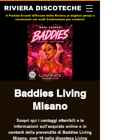
RIVIERA DISCOTECHE
Il Portale Eventi Ufficiale della Riviera ai migliori prezzi e
recensioni sul web! Confrontare per credere!
Baddies Living
Misano
Scopri qui i vantaggi ottenibili e le
informazioni sull'acquisto online o in
contanti della prevendita di Baddies Living
Misano, over 16 nella discoteca Living