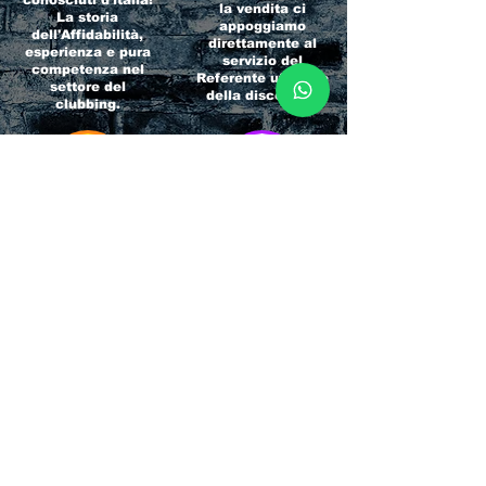
la vendita ci
La storia
appoggiamo
dell'Affidabilità,
direttamente al
esperienza e pura
servizio del
competenza nel
Referente ufficiale
settore del
della discoteca!
clubbing.
RICCIONE
INTERNATIONA
BEACH HOTEL
L BLOG
Impossibile
Uno dei blog più
chiamarlo
conosciuti d'italia!
semplicemente hotel!
Ami sempre
Questa è pura
sapere tutto di
esperienza! Un luogo
tutti? Qui la tua
allegro, originale e
fame di scoop sarà
pieno di giovani!
soddisfatta!
Informativa sulla privacy e
Responsabilità fiscali
Cliccando sui metodi di contatto, il visitatore