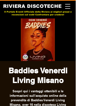
RIVIERA DISCOTECHE
Il Portale Eventi Ufficiale della Riviera ai migliori prezzi e
recensioni sul web! Confrontare per credere!
Baddies Venerdi
Living Misano
Scopri qui i vantaggi ottenibili e le
informazioni sull'acquisto online della
prevendita di Baddies Venerdi Living
Misano, over 16 nella discoteca Living