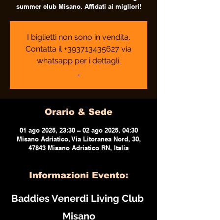
summer club Misano. Affidati ai migliori!
I biglietti non sono in vendita.
Contatta il +393713435627 via
whatsapp per i dettagli.
.
Orario & Sede
01 ago 2025, 23:30 – 02 ago 2025, 04:30
Misano Adriatico, Via Litoranea Nord, 30,
47843 Misano Adriatico RN, Italia
Informazioni Evento:
Baddies Venerdi Living Club 
Misano