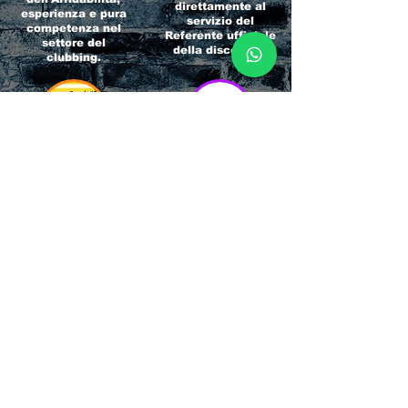
direttamente al
esperienza e pura
servizio del
competenza nel
Referente ufficiale
settore del
della discoteca!
clubbing.
RICCIONE
INTERNATIONA
BEACH HOTEL
L BLOG
Impossibile
Uno dei blog più
chiamarlo
conosciuti d'italia!
semplicemente hotel!
Ami sempre
Questa è pura
sapere tutto di
esperienza! Un luogo
tutti? Qui la tua
allegro, originale e
fame di scoop sarà
pieno di giovani!
soddisfatta!
Informativa sulla privacy e
Responsabilità fiscali
Cliccando sui metodi di contatto, il visitatore
del sito accetta di essere registrato in una
Newsletter su whatsapp che gli permetterà di