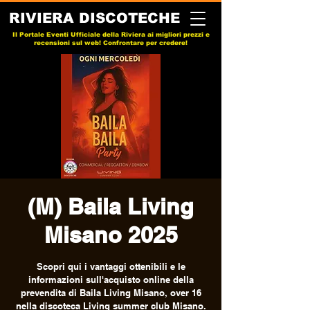
RIVIERA DISCOTECHE
Il Portale Eventi Ufficiale della Riviera ai migliori prezzi e
recensioni sul web! Confrontare per credere!
(M) Baila Living
Misano 2025
Scopri qui i vantaggi ottenibili e le
informazioni sull'acquisto online della
prevendita di Baila Living Misano, over 16
nella discoteca Living summer club Misano.