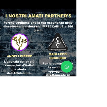
I NOSTRI AMATI PARTNER'S
Perchè vogliamo che la tua esperienza nelle
discoteche in riviera
sia IMPECCABILE a 360
gradi!
MAIK LEPO
ANGELI PIERRE
COCORICO
L'agenzia dei pr più
Per la consulenza e
conosciuti d'italia!
la vendita ci
La storia
appoggiamo
dell'Affidabilità,
direttamente al
esperienza e pura
servizio del
competenza nel
Referente ufficiale
settore del
della discoteca!
clubbing.