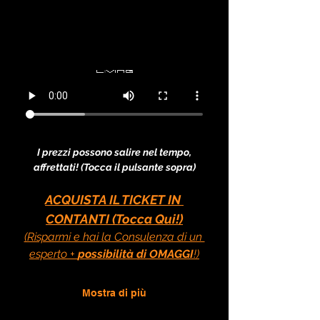
I prezzi possono salire nel tempo, 
affrettati! (Tocca il pulsante sopra)
ACQUISTA IL TICKET IN 
CONTANTI (Tocca Qui!)
(Risparmi e hai la Consulenza di un 
esperto + 
possibilità di OMAGGI
!)
Mostra di più