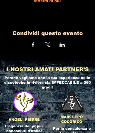
Mostra di più
Condividi questo evento
I NOSTRI AMATI PARTNER'S
Perchè vogliamo che la tua esperienza nelle
discoteche in riviera
sia IMPECCABILE a 360
gradi!
MAIK LEPO
ANGELI PIERRE
COCORICO
L'agenzia dei pr più
Per la consulenza e
conosciuti d'italia!