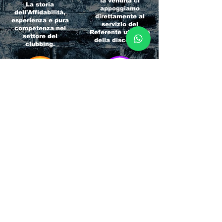
la vendita ci
La storia
appoggiamo
dell'Affidabilità,
direttamente al
esperienza e pura
servizio del
competenza nel
Referente ufficiale
settore del
della discoteca!
clubbing.
RICCIONE
INTERNATIONA
BEACH HOTEL
L BLOG
Impossibile
Uno dei blog più
chiamarlo
conosciuti d'italia!
semplicemente hotel!
Ami sempre
Questa è pura
sapere tutto di
esperienza! Un luogo
tutti? Qui la tua
allegro, originale e
fame di scoop sarà
pieno di giovani!
soddisfatta!
Informativa sulla privacy e
Responsabilità fiscali
Cliccando sui metodi di contatto, il visitatore
del sito accetta di essere registrato in una