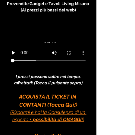
Prevendite Gadget e Tavoli Living Misano 
(Ai prezzi più bassi del web)
I prezzi possono salire nel tempo, 
affrettati! (Tocca il pulsante sopra)
ACQUISTA IL TICKET IN 
CONTANTI (Tocca Qui!)
(Risparmi e hai la Consulenza di un 
esperto + 
possibilità di OMAGGI
!)