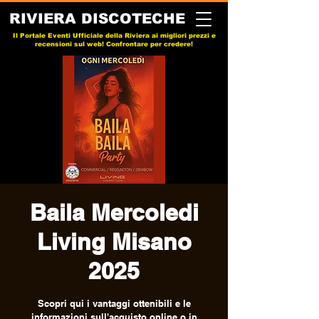
RIVIERA DISCOTECHE
Il Portale Eventi Ufficiale della Riviera ai migliori prezzi e
recensioni sul web! Confrontare per credere!
Baila Mercoledi
Living Misano
2025
Scopri qui i vantaggi ottenibili e le
informazioni sull'acquisto online o in