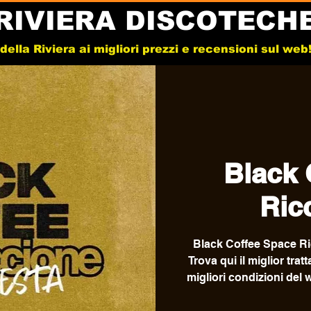
RIVIERA DISCOTECH
e della Riviera ai migliori prezzi e recensioni sul we
Black 
Ric
Black Coffee Space Ric
Trova qui il miglior trat
migliori condizioni del 