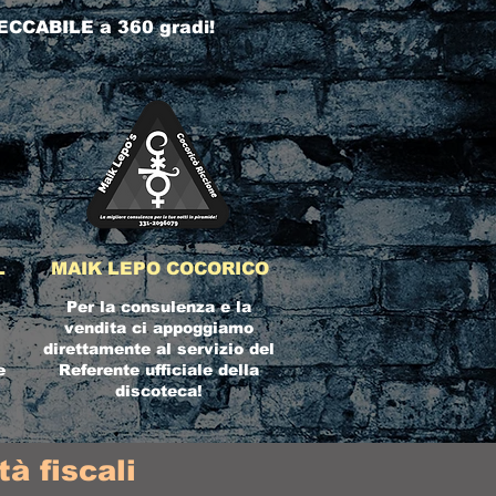
ECCABILE a 360 gradi!
L
MAIK LEPO COCORICO
Per la consulenza e la
vendita ci appoggiamo
direttamente al servizio del
e
Referente ufficiale della
discoteca!
à fiscali