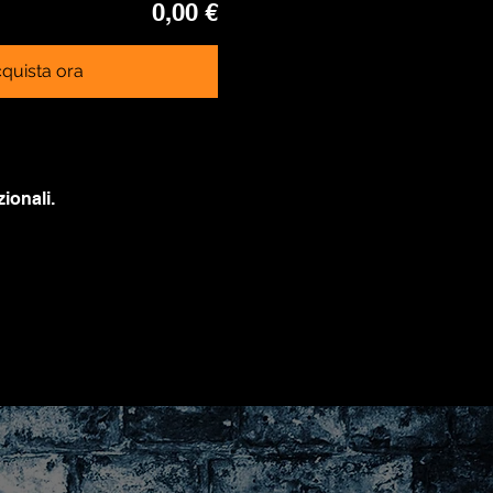
0,00 €
quista ora
ionali.