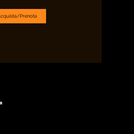
cquista/Prenota
ia