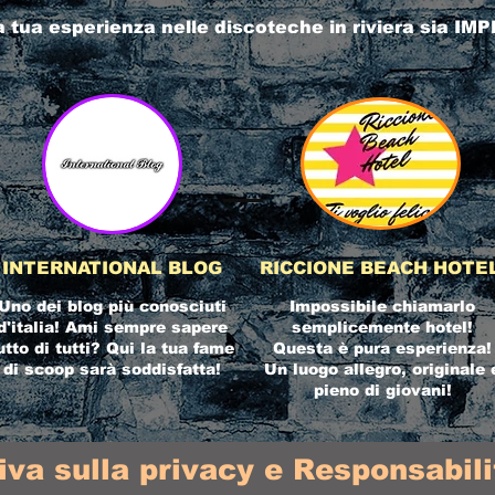
a tua esperienza nelle
discoteche in riviera
sia IMP
INTERNATIONAL BLOG
RICCIONE BEACH HOTE
Uno dei blog più conosciuti
Impossibile chiamarlo
d'italia! Ami sempre sapere
semplicemente hotel!
utto di tutti? Qui la tua fame
Questa è pura esperienza!
di scoop sarà soddisfatta!
Un luogo allegro, originale 
pieno di giovani!
iva sulla privacy e Responsabilit