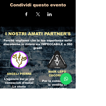
Condividi questo evento
I NOSTRI AMATI PARTNER'S
Perchè vogliamo che la tua esperienza nelle
discoteche in riviera
sia IMPECCABILE a 360
gradi!
MAIK LEPO
ANGELI PIERRE
COCORICO
L'agenzia dei pr più
Per la consulenza e
conosciuti d'italia!
la vendita ci
La storia
appoggiamo
dell'Affidabilità,
direttamente al
esperienza e pura
servizio del
competenza nel
Referente ufficiale
settore del
della discoteca!
clubbing.