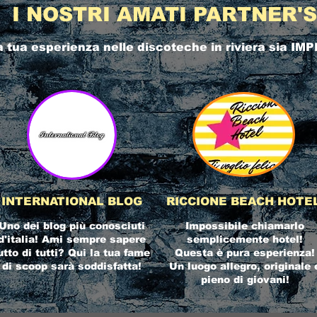
I NOSTRI AMATI PARTNER'S
a tua esperienza nelle
discoteche in riviera
sia IMP
INTERNATIONAL BLOG
RICCIONE BEACH HOTE
Uno dei blog più conosciuti
Impossibile chiamarlo
d'italia! Ami sempre sapere
semplicemente hotel!
utto di tutti? Qui la tua fame
Questa è pura esperienza!
di scoop sarà soddisfatta!
Un luogo allegro, originale 
pieno di giovani!