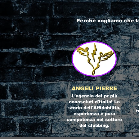
Perchè vogliamo che l
ANGELI PIERRE
L'agenzia dei pr più
conosciuti d'italia! La
storia dell'Affidabilità,
t
esperienza e pura
competenza nel settore
del clubbing.