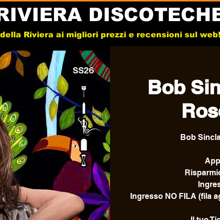
RIVIERA DISCOTECH
e della Riviera ai migliori prezzi e recensioni sul we
Bob Sinc
Ros
Bob Sincla
Appr
Risparmio
Ingre
Ingresso NO FILA (fila 
Il tuo T