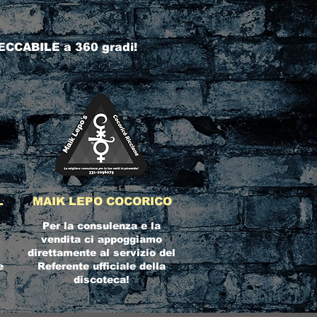
ECCABILE a 360 gradi!
L
MAIK LEPO COCORICO
Per la consulenza e la
vendita ci appoggiamo
direttamente al servizio del
e
Referente ufficiale della
discoteca!