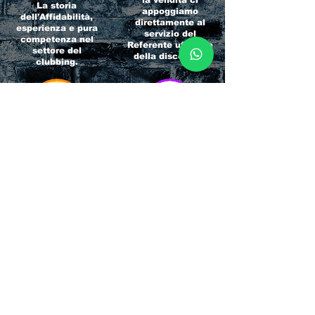
la vendita ci
La storia
appoggiamo
dell'Affidabilità,
direttamente al
esperienza e pura
servizio del
competenza nel
Referente ufficiale
settore del
della discoteca!
clubbing.
RICCIONE
INTERNATIONA
BEACH HOTEL
L BLOG
Impossibile
Uno dei blog più
chiamarlo
conosciuti d'italia!
semplicemente hotel!
Ami sempre
Questa è pura
sapere tutto di
esperienza! Un luogo
tutti? Qui la tua
allegro, originale e
fame di scoop sarà
pieno di giovani!
soddisfatta!
Informativa sulla privacy e
Responsabilità fiscali
Cliccando sui metodi di contatto, il visitatore
del sito accetta di essere registrato in una