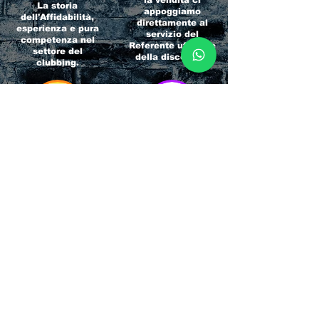
la vendita ci
La storia
appoggiamo
dell'Affidabilità,
direttamente al
esperienza e pura
servizio del
competenza nel
Referente ufficiale
settore del
della discoteca!
clubbing.
RICCIONE
INTERNATIONA
BEACH HOTEL
L BLOG
Impossibile
Uno dei blog più
chiamarlo
conosciuti d'italia!
semplicemente hotel!
Ami sempre
Questa è pura
sapere tutto di
esperienza! Un luogo
tutti? Qui la tua
allegro, originale e
fame di scoop sarà
pieno di giovani!
soddisfatta!
Informativa sulla privacy e
Responsabilità fiscali
Cliccando sui metodi di contatto, il visitatore
del sito accetta di essere registrato in una