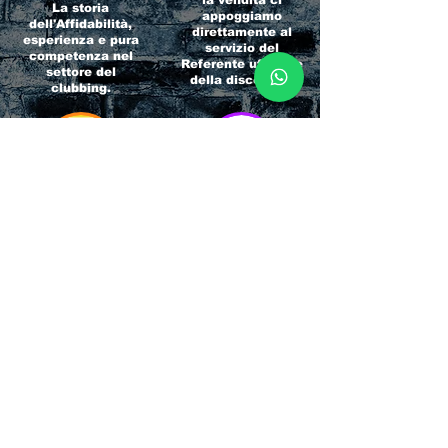
la vendita ci
La storia
appoggiamo
dell'Affidabilità,
direttamente al
esperienza e pura
servizio del
competenza nel
Referente ufficiale
settore del
della discoteca!
clubbing.
RICCIONE
INTERNATIONA
BEACH HOTEL
L BLOG
Impossibile
Uno dei blog più
chiamarlo
conosciuti d'italia!
semplicemente hotel!
Ami sempre
Questa è pura
sapere tutto di
esperienza! Un luogo
tutti? Qui la tua
allegro, originale e
fame di scoop sarà
pieno di giovani!
soddisfatta!
Informativa sulla privacy e
Responsabilità fiscali
Cliccando sui metodi di contatto, il visitatore
del sito accetta di essere registrato in una