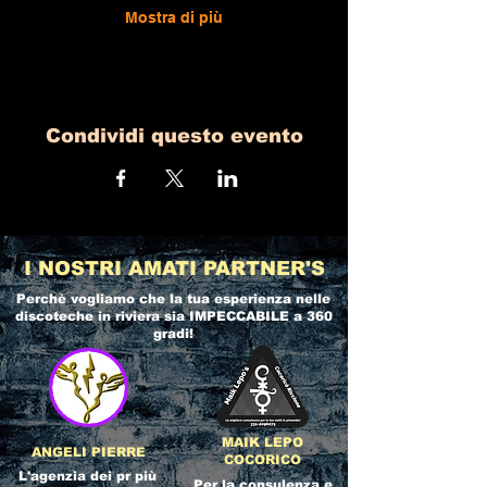
Mostra di più
Condividi questo evento
I NOSTRI AMATI PARTNER'S
Perchè vogliamo che la tua esperienza nelle
discoteche in riviera
sia IMPECCABILE a 360
gradi!
MAIK LEPO
ANGELI PIERRE
COCORICO
L'agenzia dei pr più
Per la consulenza e