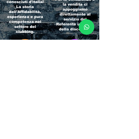
conosciuti d'italia!
la vendita ci
La storia
appoggiamo
dell'Affidabilità,
direttamente al
esperienza e pura
servizio del
competenza nel
Referente ufficiale
settore del
della discoteca!
clubbing.
RICCIONE
INTERNATIONA
BEACH HOTEL
L BLOG
Impossibile
Uno dei blog più
chiamarlo
conosciuti d'italia!
semplicemente hotel!
Ami sempre
Questa è pura
sapere tutto di
esperienza! Un luogo
tutti? Qui la tua
allegro, originale e
fame di scoop sarà
pieno di giovani!
soddisfatta!
Informativa sulla privacy e
Responsabilità fiscali
Cliccando sui metodi di contatto, il visitatore