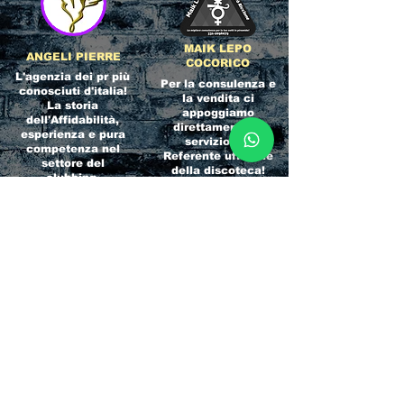
MAIK LEPO
ANGELI PIERRE
COCORICO
L'agenzia dei pr più
Per la consulenza e
conosciuti d'italia!
la vendita ci
La storia
appoggiamo
dell'Affidabilità,
direttamente al
esperienza e pura
servizio del
competenza nel
Referente ufficiale
settore del
della discoteca!
clubbing.
RICCIONE
INTERNATIONA
BEACH HOTEL
L BLOG
Impossibile
Uno dei blog più
chiamarlo
conosciuti d'italia!
semplicemente hotel!
Ami sempre
Questa è pura
sapere tutto di
esperienza! Un luogo
tutti? Qui la tua
allegro, originale e
fame di scoop sarà
pieno di giovani!
soddisfatta!