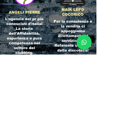
MAIK LEPO
ANGELI PIERRE
COCORICO
L'agenzia dei pr più
Per la consulenza e
conosciuti d'italia!
la vendita ci
La storia
appoggiamo
dell'Affidabilità,
direttamente al
esperienza e pura
servizio del
competenza nel
Referente ufficiale
settore del
della discoteca!
clubbing.
RICCIONE
INTERNATIONA
BEACH HOTEL
L BLOG
Impossibile
Uno dei blog più
chiamarlo
conosciuti d'italia!
semplicemente hotel!
Ami sempre
Questa è pura
sapere tutto di
esperienza! Un luogo
tutti? Qui la tua
allegro, originale e
fame di scoop sarà
pieno di giovani!
soddisfatta!