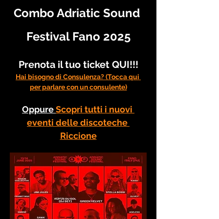
Combo Adriatic Sound 
Festival Fano 2025
Prenota il tuo ticket QUI!!!
Hai bisogno di Consulenza? (Tocca qui 
per parlare con un consulente)
Oppure 
Scopri tutti i nuovi 
eventi delle discoteche 
Riccione