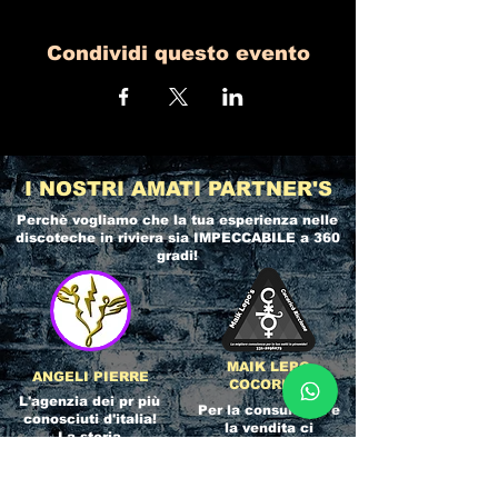
Condividi questo evento
I NOSTRI AMATI PARTNER'S
Perchè vogliamo che la tua esperienza nelle
discoteche in riviera
sia IMPECCABILE a 360
gradi!
MAIK LEPO
ANGELI PIERRE
COCORICO
L'agenzia dei pr più
Per la consulenza e
conosciuti d'italia!
la vendita ci
La storia
appoggiamo
dell'Affidabilità,
direttamente al
esperienza e pura
servizio del
competenza nel