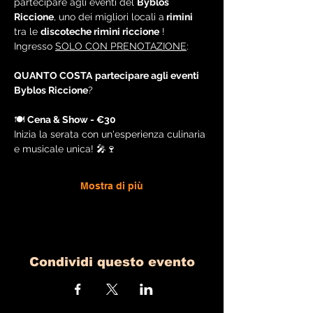
partecipare agli eventi del 
Byblos 
Riccione
, uno dei migliori locali a
 rimini
tra le 
discoteche rimini riccione
 !
Ingresso 
SOLO CON PRENOTAZIONE
:
QUANTO COSTA
partecipare agli eventi 
Byblos Riccione
?
🍽️ 
Cena & Show - €30
Inizia la serata con un'esperienza culinaria 
e musicale unica! 🎤🍷
Mostra di più
Condividi questo evento