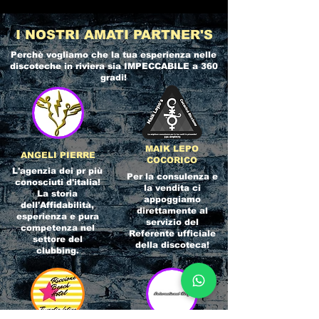
I NOSTRI AMATI PARTNER'S
Perchè vogliamo che la tua esperienza nelle
discoteche in riviera
sia IMPECCABILE a 360
gradi!
MAIK LEPO
ANGELI PIERRE
COCORICO
L'agenzia dei pr più
Per la consulenza e
conosciuti d'italia!
la vendita ci
La storia
appoggiamo
dell'Affidabilità,
direttamente al
esperienza e pura
servizio del
competenza nel
Referente ufficiale
settore del
della discoteca!
clubbing.