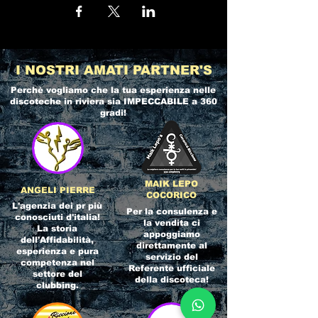
I NOSTRI AMATI PARTNER'S
Perchè vogliamo che la tua esperienza nelle
discoteche in riviera
sia IMPECCABILE a 360
gradi!
MAIK LEPO
ANGELI PIERRE
COCORICO
L'agenzia dei pr più
Per la consulenza e
conosciuti d'italia!
la vendita ci
La storia
appoggiamo
dell'Affidabilità,
direttamente al
esperienza e pura
servizio del
competenza nel
Referente ufficiale
settore del
della discoteca!
clubbing.