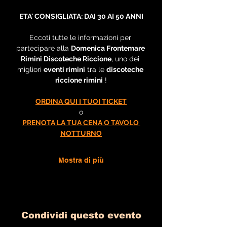
ETA' CONSIGLIATA: DAI 30 AI 50 ANNI
Eccoti tutte le informazioni per 
partecipare alla 
Domenica Frontemare 
Rimini Discoteche Riccione
, uno dei 
migliori 
eventi rimini
 tra le 
discoteche 
riccione rimini
 !
ORDINA QUI I TUOI TICKET
o
PRENOTA LA TUA CENA O TAVOLO 
NOTTURNO
Mostra di più
Condividi questo evento