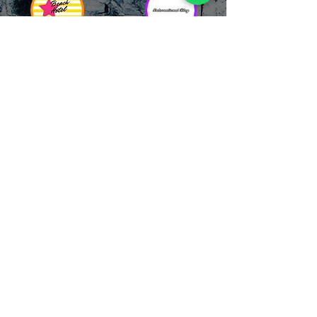
RICCIONE
INTERNATIONA
BEACH HOTEL
L BLOG
Impossibile
Uno dei blog più
chiamarlo
conosciuti d'italia!
semplicemente hotel!
Ami sempre
Questa è pura
sapere tutto di
esperienza! Un luogo
tutti? Qui la tua
allegro, originale e
fame di scoop sarà
pieno di giovani!
soddisfatta!
Informativa sulla privacy e
Responsabilità fiscali
Cliccando sui metodi di contatto, il visitatore
del sito accetta di essere registrato in una
Newsletter su whatsapp che gli permetterà di
restare sempre aggiornato su tutti gli eventi
della zona, con rispetto delle normative vigenti
in base alla GDPR
(consulta la
privacy policy
e la
Cookie policy
qui!).
Sarà sempre possibile recedere da qualsiasi