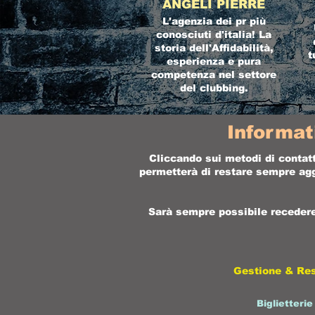
ANGELI PIERRE
L'agenzia dei pr più
conosciuti d'italia! La
storia dell'Affidabilità,
t
esperienza e pura
competenza nel settore
del clubbing.
Informat
Cliccando sui metodi di contatt
permetterà di restare sempre aggi
Sarà sempre possibile recedere 
Gestione & Re
Biglietterie