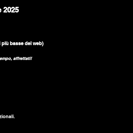
e 2025
 più basse del web)
empo, affrettati!
ionali.