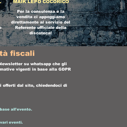
L
MAIK LEPO COCORICO
Per la consulenza e la
vendita ci appoggiamo
direttamente al servizio del
e
Referente ufficiale della
discoteca!
à fiscali
a Newsletter su whatsapp che gli
ormative vigenti in base alla GDPR
offerti dal sito, chiedendoci di
base all'evento.
 vari eventi.