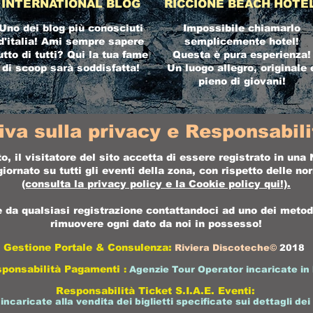
INTERNATIONAL BLOG
RICCIONE BEACH HOTE
Uno dei blog più conosciuti
Impossibile chiamarlo
d'italia! Ami sempre sapere
semplicemente hotel!
utto di tutti? Qui la tua fame
Questa è pura esperienza!
di scoop sarà soddisfatta!
Un luogo allegro, originale 
pieno di giovani!
iva sulla privacy e Responsabilit
o, il visitatore del sito accetta di essere registrato in un
ornato su tutti gli eventi della zona, con rispetto delle n
(consulta la
privacy policy
e la
Cookie policy
qui!).
da qualsiasi registrazione contattandoci ad uno dei metodi 
rimuovere ogni dato da noi in possesso!
Gestione Portale & Consulenza:
Riviera Discoteche©
2018
sponsabilità Pagamenti
:
Agenzie Tour Operator incaricate in 
Responsabilità Ticket S.I.A.E. Eventi:
 incaricate alla vendita dei biglietti specificate sui dettagli dei