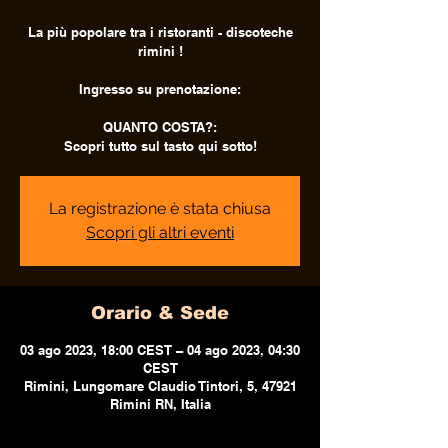
La più popolare tra i ristoranti - discoteche
rimini !
Ingresso su prenotazione:
QUANTO COSTA?:
Scopri tutto sul tasto qui sotto!
La registrazione è stata chiusa
Scopri gli altri eventi
Orario & Sede
03 ago 2023, 18:00 CEST – 04 ago 2023, 04:30
CEST
Rimini, Lungomare Claudio Tintori, 5, 47921
Rimini RN, Italia