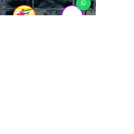
RICCIONE
INTERNATIONA
BEACH HOTEL
L BLOG
Impossibile
Uno dei blog più
chiamarlo
conosciuti d'italia!
semplicemente hotel!
Ami sempre
Questa è pura
sapere tutto di
esperienza! Un luogo
tutti? Qui la tua
allegro, originale e
fame di scoop sarà
pieno di giovani!
soddisfatta!
Informativa sulla privacy e
Responsabilità fiscali
Cliccando sui metodi di contatto, il visitatore
del sito accetta di essere registrato in una
Newsletter su whatsapp che gli permetterà di
restare sempre aggiornato su tutti gli eventi
della zona, con rispetto delle normative vigenti
in base alla GDPR
(consulta la
privacy policy
e la
Cookie policy
qui!).