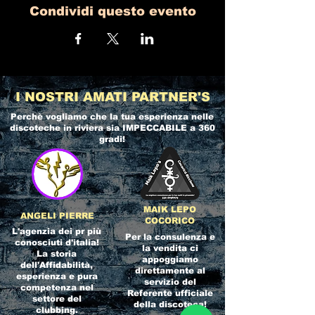
Condividi questo evento
I NOSTRI AMATI PARTNER'S
Perchè vogliamo che la tua esperienza nelle
discoteche in riviera
sia IMPECCABILE a 360
gradi!
MAIK LEPO
ANGELI PIERRE
COCORICO
L'agenzia dei pr più
Per la consulenza e
conosciuti d'italia!
la vendita ci
La storia
appoggiamo
dell'Affidabilità,
direttamente al
esperienza e pura
servizio del
competenza nel
Referente ufficiale
settore del
della discoteca!
clubbing.