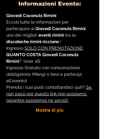
Informazioni Evento:
Giovedi Coconuts Rimini
Eccoti tutte le informazioni per 
partecipare ai
 Giovedi Coconuts Rimini
, 
uno dei migliori 
eventi rimini
 tra le 
discoteche rimini riccione
 !
Ingresso 
SOLO CON PRENOTAZIONE
:
QUANTO COSTA
Giovedi Coconuts 
Rimini
?: (over 16)
Ingresso Gratuito con consumazione 
obbligatoria (Mangi o bevi e partecipi 
all'evento)
Prenota i tuoi posti contattandoci qui!!! 
Se 
non passi per questo link non possiamo 
garantire assistenza ne servizi!:
Mostra di più