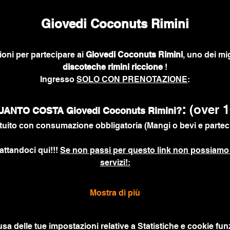
Giovedi Coconuts Rimini
ioni per partecipare ai
 Giovedi Coconuts Rimini
, uno dei mig
discoteche rimini riccione
 !
Ingresso 
SOLO CON PRENOTAZIONE
:
: 
(over 1
UANTO COSTA Giovedi Coconuts Rimini?
uito con consumazione obbligatoria (Mangi o bevi e parteci
attandoci qui!!! 
Se non passi per questo link non possiamo 
servizi!:
Mostra di più
a delle tue impostazioni relative a Statistiche e cookie funz