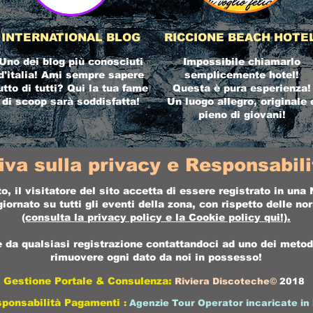
INTERNATIONAL BLOG
RICCIONE BEACH HOTE
Uno dei blog più conosciuti
Impossibile chiamarlo
d'italia! Ami sempre sapere
semplicemente hotel!
utto di tutti? Qui la tua fame
Questa è pura esperienza!
di scoop sarà soddisfatta!
Un luogo allegro, originale 
pieno di giovani!
iva sulla privacy e Responsabilit
o, il visitatore del sito accetta di essere registrato in un
ornato su tutti gli eventi della zona, con rispetto delle n
(consulta la
privacy policy
e la
Cookie policy
qui!).
da qualsiasi registrazione contattandoci ad uno dei metodi 
rimuovere ogni dato da noi in possesso!
Gestione Portale & Consulenza:
Riviera Discoteche©
2018
sponsabilità Pagamenti
:
Agenzie Tour Operator incaricate in 