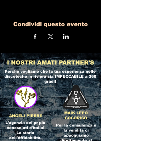
Condividi questo evento
I NOSTRI AMATI PARTNER'S
Perchè vogliamo che la tua esperienza nelle
discoteche in riviera
sia IMPECCABILE a 360
gradi!
MAIK LEPO
ANGELI PIERRE
COCORICO
L'agenzia dei pr più
Per la consulenza e
conosciuti d'italia!
la vendita ci
La storia
appoggiamo
dell'Affidabilità,
direttamente al