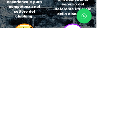
esperienza e pura
servizio del
competenza nel
Referente ufficiale
settore del
della discoteca!
clubbing.
RICCIONE
INTERNATIONA
BEACH HOTEL
L BLOG
Impossibile
Uno dei blog più
chiamarlo
conosciuti d'italia!
semplicemente hotel!
Ami sempre
Questa è pura
sapere tutto di
esperienza! Un luogo
tutti? Qui la tua
allegro, originale e
fame di scoop sarà
pieno di giovani!
soddisfatta!
Informativa sulla privacy e
Responsabilità fiscali
Cliccando sui metodi di contatto, il visitatore
del sito accetta di essere registrato in una
Newsletter su whatsapp che gli permetterà di
restare sempre aggiornato su tutti gli eventi