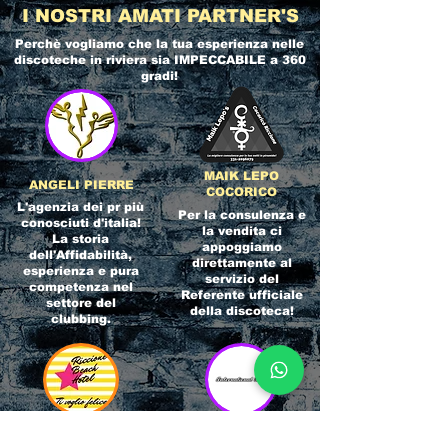
I NOSTRI AMATI PARTNER'S
Perchè vogliamo che la tua esperienza nelle
discoteche in riviera
sia IMPECCABILE a 360
gradi!
MAIK LEPO
ANGELI PIERRE
COCORICO
L'agenzia dei pr più
Per la consulenza e
conosciuti d'italia!
la vendita ci
La storia
appoggiamo
dell'Affidabilità,
direttamente al
esperienza e pura
servizio del
competenza nel
Referente ufficiale
settore del
della discoteca!
clubbing.
RICCIONE
INTERNATIONA
BEACH HOTEL
L BLOG