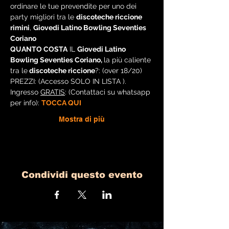
ordinare le tue prevendite per uno dei 
party migliori tra le 
discoteche riccione 
rimini
, 
Giovedi Latino Bowling Seventies 
Coriano
QUANTO COSTA
 IL 
Giovedi Latino 
Bowling Seventies Coriano, 
la più caliente 
tra le
 discoteche riccione
?: (over 18/20)
PREZZI: (Accesso SOLO IN LISTA ).
Ingresso 
GRATIS
: (Contattaci su whatsapp 
per info): 
TOCCA QUI
Mostra di più
Condividi questo evento