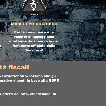
L
MAIK LEPO COCORICO
Per la consulenza e la
vendita ci appoggiamo
direttamente al servizio del
e
Referente ufficiale della
discoteca!
à fiscali
a Newsletter su whatsapp che gli
ormative vigenti in base alla GDPR
offerti dal sito, chiedendoci di