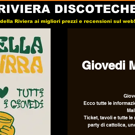
RIVIERA DISCOTECH
e della Riviera ai migliori prezzi e recensioni sul we
Giovedi M
Giove
Ecco tutte le informazi
Mal
Ticket, tavoli e tutte 
party di cattolica, un