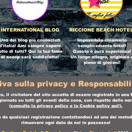
INTERNATIONAL BLOG
RICCIONE BEACH HOTE
Uno dei blog più conosciuti
Impossibile chiamarlo
d'italia! Ami sempre sapere
semplicemente hotel!
utto di tutti? Qui la tua fame
Questa è pura esperienza!
di scoop sarà soddisfatta!
Un luogo allegro, originale 
pieno di giovani!
iva sulla privacy e Responsabilit
o, il visitatore del sito accetta di essere registrato in un
ornato su tutti gli eventi della zona, con rispetto delle n
(consulta la
privacy policy
e la
Cookie policy
qui!).
da qualsiasi registrazione contattandoci ad uno dei metodi 
rimuovere ogni dato da noi in possesso!