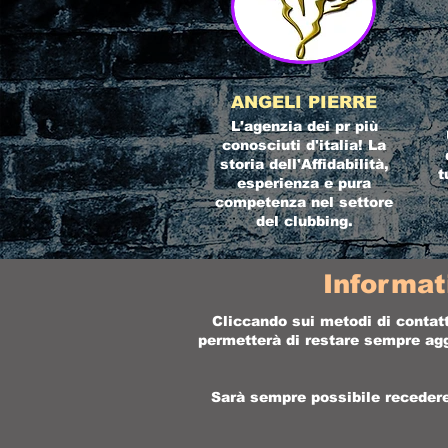
ANGELI PIERRE
L'agenzia dei pr più
conosciuti d'italia! La
storia dell'Affidabilità,
t
esperienza e pura
competenza nel settore
del clubbing.
Informat
Cliccando sui metodi di contatt
permetterà di restare sempre aggi
Sarà sempre possibile recedere 