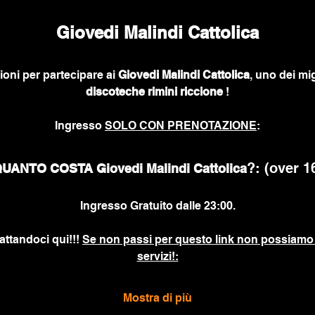
Giovedi Malindi Cattolica
ioni per partecipare ai
 Giovedi Malindi Cattolica
, uno dei mig
discoteche rimini riccione
 !
Ingresso 
SOLO CON PRENOTAZIONE
:
?: (over 1
UANTO COSTA Giovedi Malindi Cattolica
Ingresso Gratuito dalle 23:00.
attandoci qui!!! 
Se non passi per questo link non possiamo 
servizi!:
Mostra di più