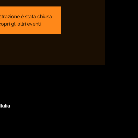
strazione è stata chiusa
opri gli altri eventi
talia